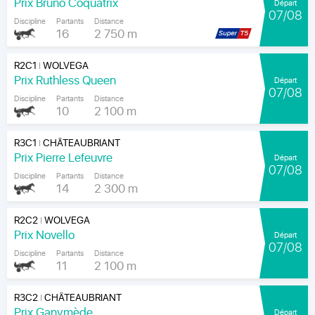
Prix Bruno Coquatrix
Départ
07/08
Discipline
Partants
Distance
16
2 750 m
R2C1
WOLVEGA
|
Prix Ruthless Queen
Départ
07/08
Discipline
Partants
Distance
10
2 100 m
R3C1
CHÂTEAUBRIANT
|
Prix Pierre Lefeuvre
Départ
07/08
Discipline
Partants
Distance
14
2 300 m
R2C2
WOLVEGA
|
Prix Novello
Départ
07/08
Discipline
Partants
Distance
11
2 100 m
R3C2
CHÂTEAUBRIANT
|
Prix Ganymède
Départ