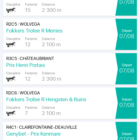
07/08
Discipline
Partants
Distance
15
2 300 m
R2C5
WOLVEGA
|
Fokkers Trofee R Merries
Départ
07/08
Discipline
Partants
Distance
12
2 100 m
R3C5
CHÂTEAUBRIANT
|
Prix Henri Portais
Départ
07/08
Discipline
Partants
Distance
12
2 300 m
R2C6
WOLVEGA
|
Fokkers Trofee R Hengsten & Ruins
Départ
07/08
Discipline
Partants
Distance
7
2 100 m
R4C1
CLAIREFONTAINE-DEAUVILLE
|
Genybet - Prix Kenmare
Départ
07/08