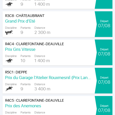
9
1 400 m
R3C8
CHÂTEAUBRIANT
|
Grand Prix d'Eté
Départ
07/08
Discipline
Partants
Distance
9
2 300 m
R4C4
CLAIREFONTAINE-DEAUVILLE
|
Prix Gris Vitesse
Départ
07/08
Discipline
Partants
Distance
10
1 400 m
R5C1
DIEPPE
|
Prix du Garage l'Atelier Rouxmesnil (Prix Lands End)
Départ
07/08
Discipline
Partants
Distance
9
3 400 m
R4C5
CLAIREFONTAINE-DEAUVILLE
|
Prix des Anemones
Départ
07/08
Discipline
Partants
Distance