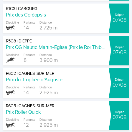
R1C3
CABOURG
|
Prix des Coréopsis
Départ
07/08
Discipline
Partants
Distance
14
2 725 m
R5C8
DIEPPE
|
Prix QG Nautic Martin-Eglise (Prix le Roi Thibault)
Départ
07/08
Discipline
Partants
Distance
8
3 900 m
R6C2
CAGNES-SUR-MER
|
Prix du Trophée d'Auguste
Départ
07/08
Discipline
Partants
Distance
14
2 925 m
R6C5
CAGNES-SUR-MER
|
Prix Roller Quick
Départ
07/08
Discipline
Partants
Distance
12
2 925 m