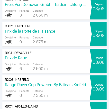
Preis Von Domovari Gmbh - Badeinrichtung Auf Mass
Départ
08/08
Discipline
Partants
Distance
8
2 050 m
R3C5
ENGHIEN
|
Prix de la Porte de Plaisance
Départ
08/08
Discipline
Partants
Distance
9
2 875 m
R1C1
DEAUVILLE
|
Prix de Reux
Départ
08/08
Discipline
Partants
Distance
6
2 500 m
R2C6
KREFELD
|
Range Rover Cup Powered By Britcars Krefeld
Départ
08/08
Discipline
Partants
Distance
6
2 350 m
R8C1
AIX-LES-BAINS
|