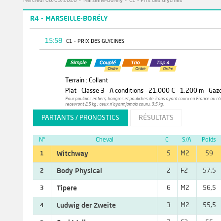
Mercredi 06/05/2026
>
Marseille-Borély
>
C1 - Prix des Glycines
R4 - MARSEILLE-BORÉLY
15:58
C1 - PRIX DES GLYCINES
Terrain : Collant
Plat - Classe 3 - A conditions - 21,000 € - 1,200 m - Gaz
Pour poulains entiers, hongres et pouliches de 2 ans ayant couru en France ou n
recevront 2,5 kg ; ceux n'ayant jamais couru, 3,5 kg.
PARTANTS / PRONOSTICS
RÉSULTATS
N°
Cheval
C
S/A
Poids
Witchway
5
M2
59
1
Body Physical
2
F2
57,5
2
Tipere
6
M2
56,5
3
Ludwig der Zweite
3
M2
55,5
4