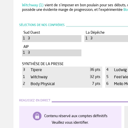
Witchway (1)
vient de s'imposer en bon poulain pour ses débuts, 
possède une évidente marge de progression, et l'expérimentée
Bo
SÉLECTIONS DE NOS CONFRÈRES
Sud Ouest
La Dépêche
1 3
1 3
AIP
1 3
SYNTHÈSE DE LA PRESSE
3
Tipere
36 pts
4
Ludwig 
1
Witchway
32 pts
5
Feel We
2
Body Physical
7 pts
6
Mello M
REAGISSEZ EN DIRECT
Contenu réservé aux comptes définitifs
Veuillez vous identifier.