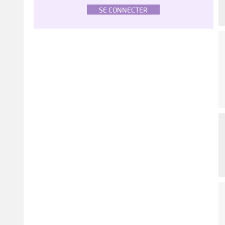
SE CONNECTER