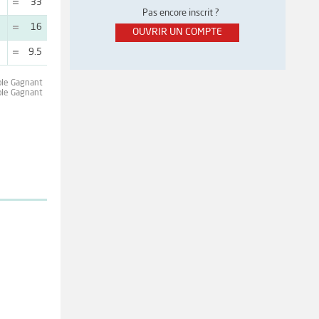
33
Pas encore inscrit ?
16
OUVRIR UN COMPTE
9.5
ple Gagnant
ple Gagnant