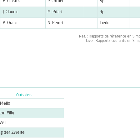
A. Crastus
P. Cottier
5p
J. Claudic
M. Pitart
4p
A. Orani
N. Perret
Inédit
Ref. : Rapports de référence en Sim
Live : Rapports courants en Sim
Outsiders
 Mello
on Filly
Well
g der Zweite