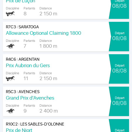
Prix de Luçon
Départ
08/08
Discipline
Partants
Distance
8
2 150 m
R7C3
SARATOGA
|
Allowance Optional Claiming 1800
Départ
08/08
Discipline
Partants
Distance
7
1 800 m
R4C6
ARGENTAN
|
Prix Aubrion du Gers
Départ
08/08
Discipline
Partants
Distance
11
2 150 m
R5C3
AVENCHES
|
Grand Prix d'Avenches
Départ
08/08
Discipline
Partants
Distance
9
2 400 m
R10C2
LES SABLES-D'OLONNE
|
Prix de Niort
Départ