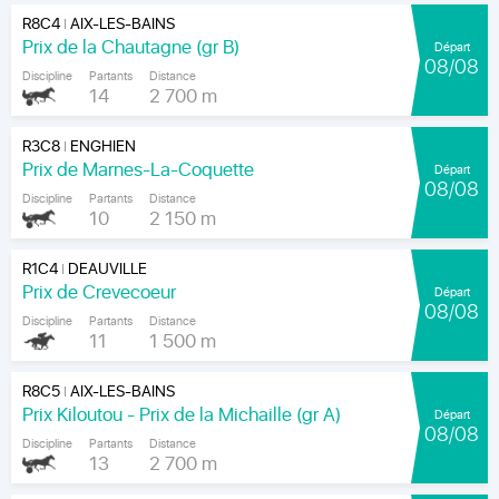
R8C4
AIX-LES-BAINS
|
Prix de la Chautagne (gr B)
Départ
08/08
Discipline
Partants
Distance
14
2 700 m
R3C8
ENGHIEN
|
Prix de Marnes-La-Coquette
Départ
08/08
Discipline
Partants
Distance
10
2 150 m
R1C4
DEAUVILLE
|
Prix de Crevecoeur
Départ
08/08
Discipline
Partants
Distance
11
1 500 m
R8C5
AIX-LES-BAINS
|
Prix Kiloutou - Prix de la Michaille (gr A)
Départ
08/08
Discipline
Partants
Distance
13
2 700 m