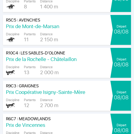
Discipline
Partants
Distance
8
1 400 m
R5C5
AVENCHES
|
Prix de Mont-de-Marsan
Départ
08/08
Discipline
Partants
Distance
11
2 150 m
R10C4
LES SABLES-D'OLONNE
|
Prix de la Rochelle - Châtelaillon
Départ
08/08
Discipline
Partants
Distance
13
2 000 m
R9C3
GRAIGNES
|
Prix Coopérative Isigny-Sainte-Mère
Départ
08/08
Discipline
Partants
Distance
12
2 700 m
R6C7
MEADOWLANDS
|
Prix de Vincennes
Départ
08/08
Discipline
Partants
Distance