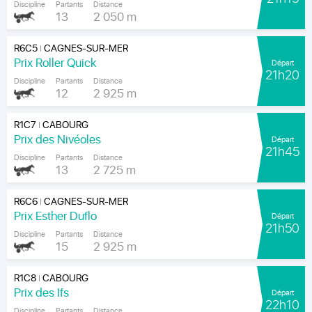
Discipline
Partants
Distance
13
2 050 m
R6C5
CAGNES-SUR-MER
|
Prix Roller Quick
Départ
21h20
Discipline
Partants
Distance
12
2 925 m
R1C7
CABOURG
|
Prix des Nivéoles
Départ
21h45
Discipline
Partants
Distance
13
2 725 m
R6C6
CAGNES-SUR-MER
|
Prix Esther Duflo
Départ
21h50
Discipline
Partants
Distance
15
2 925 m
R1C8
CABOURG
|
Prix des Ifs
Départ
22h10
Discipline
Partants
Distance