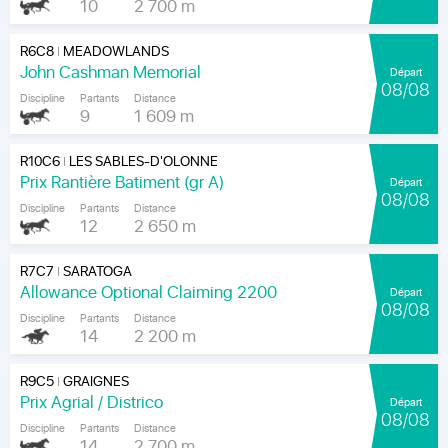
10
2 700 m
R6C8
MEADOWLANDS
|
John Cashman Memorial
Départ
08/08
Discipline
Partants
Distance
9
1 609 m
R10C6
LES SABLES-D'OLONNE
|
Prix Rantière Batiment (gr A)
Départ
08/08
Discipline
Partants
Distance
12
2 650 m
R7C7
SARATOGA
|
Allowance Optional Claiming 2200
Départ
08/08
Discipline
Partants
Distance
14
2 200 m
R9C5
GRAIGNES
|
Prix Agrial / Districo
Départ
08/08
Discipline
Partants
Distance
14
2 700 m