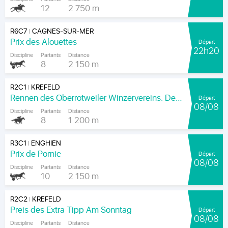
12
2 750 m
R6C7
CAGNES-SUR-MER
|
Prix des Alouettes
Départ
22h20
Discipline
Partants
Distance
8
2 150 m
R2C1
KREFELD
|
Rennen des Oberrotweiler Winzervereins. Der Klassiker Am Kaiser.
Départ
08/08
Discipline
Partants
Distance
8
1 200 m
R3C1
ENGHIEN
|
Prix de Pornic
Départ
08/08
Discipline
Partants
Distance
10
2 150 m
R2C2
KREFELD
|
Preis des Extra Tipp Am Sonntag
Départ
08/08
Discipline
Partants
Distance