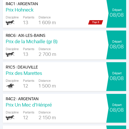
R4C1
ARGENTAN
|
Prix Hohneck
Départ
08/08
Discipline
Partants
Distance
13
1 609 m
R8C6
AIX-LES-BAINS
|
Prix de la Michaille (gr B)
Départ
08/08
Discipline
Partants
Distance
13
2 700 m
R1C5
DEAUVILLE
|
Prix des Marettes
Départ
08/08
Discipline
Partants
Distance
12
1 500 m
R4C2
ARGENTAN
|
Prix Un Mec d'Héripré
Départ
08/08
Discipline
Partants
Distance
12
2 150 m