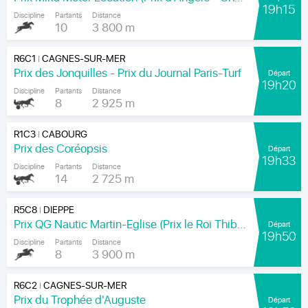
19h15
Discipline
Partants
Distance
10
3 800 m
R6C1
CAGNES-SUR-MER
|
Prix des Jonquilles - Prix du Journal Paris-Turf
Départ
19h20
Discipline
Partants
Distance
8
2 925 m
R1C3
CABOURG
|
Prix des Coréopsis
Départ
19h33
Discipline
Partants
Distance
14
2 725 m
R5C8
DIEPPE
|
Prix QG Nautic Martin-Eglise (Prix le Roi Thibault)
Départ
19h50
Discipline
Partants
Distance
8
3 900 m
R6C2
CAGNES-SUR-MER
|
Prix du Trophée d'Auguste
Départ