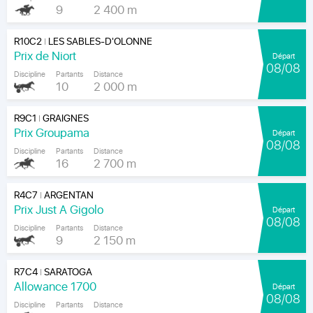
9
2 400 m
R10C2
LES SABLES-D'OLONNE
|
Prix de Niort
Départ
08/08
Discipline
Partants
Distance
10
2 000 m
R9C1
GRAIGNES
|
Prix Groupama
Départ
08/08
Discipline
Partants
Distance
16
2 700 m
R4C7
ARGENTAN
|
Prix Just A Gigolo
Départ
08/08
Discipline
Partants
Distance
9
2 150 m
R7C4
SARATOGA
|
Allowance 1700
Départ
08/08
Discipline
Partants
Distance