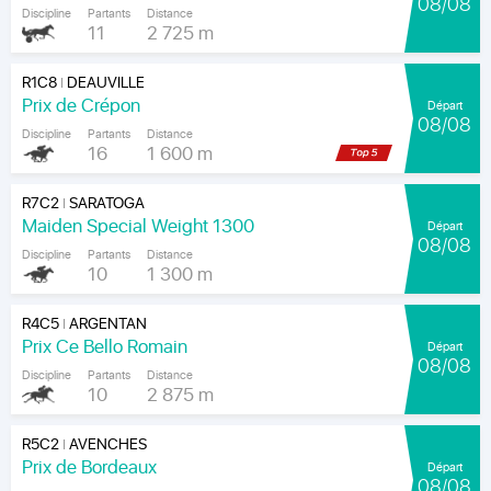
08/08
Discipline
Partants
Distance
11
2 725 m
R1C8
DEAUVILLE
|
Prix de Crépon
Départ
08/08
Discipline
Partants
Distance
16
1 600 m
R7C2
SARATOGA
|
Maiden Special Weight 1300
Départ
08/08
Discipline
Partants
Distance
10
1 300 m
R4C5
ARGENTAN
|
Prix Ce Bello Romain
Départ
08/08
Discipline
Partants
Distance
10
2 875 m
R5C2
AVENCHES
|
Prix de Bordeaux
Départ
08/08