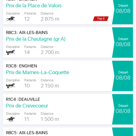
Prix de la Place de Valois
Départ
08/08
Discipline
Partants
Distance
12
2 875 m
R8C3
AIX-LES-BAINS
|
Prix de la Chautagne (gr A)
Départ
08/08
Discipline
Partants
Distance
14
2 700 m
R3C8
ENGHIEN
|
Prix de Marnes-La-Coquette
Départ
08/08
Discipline
Partants
Distance
10
2 150 m
R1C4
DEAUVILLE
|
Prix de Crevecoeur
Départ
08/08
Discipline
Partants
Distance
11
1 500 m
R8C5
AIX-LES-BAINS
|