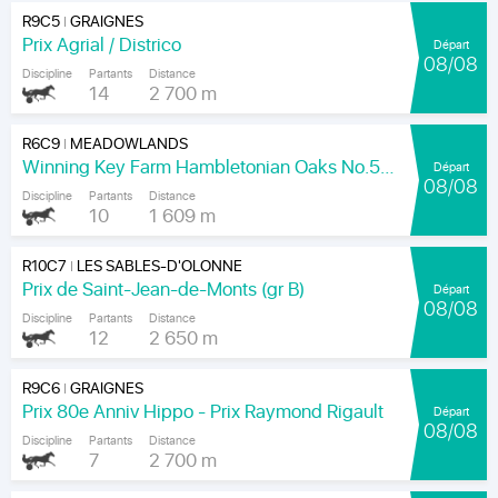
R9C5
GRAIGNES
|
Prix Agrial / Districo
Départ
08/08
Discipline
Partants
Distance
14
2 700 m
R6C9
MEADOWLANDS
|
Winning Key Farm Hambletonian Oaks No.56 - Final
Départ
08/08
Discipline
Partants
Distance
10
1 609 m
R10C7
LES SABLES-D'OLONNE
|
Prix de Saint-Jean-de-Monts (gr B)
Départ
08/08
Discipline
Partants
Distance
12
2 650 m
R9C6
GRAIGNES
|
Prix 80e Anniv Hippo - Prix Raymond Rigault
Départ
08/08
Discipline
Partants
Distance
7
2 700 m