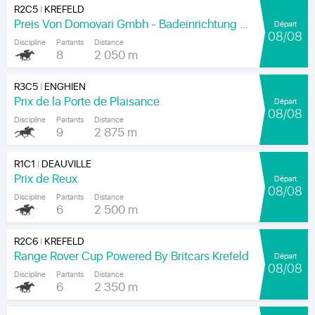
R2C5
KREFELD
|
Preis Von Domovari Gmbh - Badeinrichtung Auf Mass
Départ
08/08
Discipline
Partants
Distance
8
2 050 m
R3C5
ENGHIEN
|
Prix de la Porte de Plaisance
Départ
08/08
Discipline
Partants
Distance
9
2 875 m
R1C1
DEAUVILLE
|
Prix de Reux
Départ
08/08
Discipline
Partants
Distance
6
2 500 m
R2C6
KREFELD
|
Range Rover Cup Powered By Britcars Krefeld
Départ
08/08
Discipline
Partants
Distance
6
2 350 m