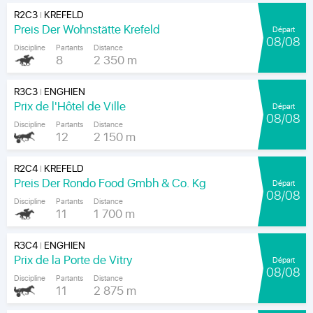
R2C3
KREFELD
|
Preis Der Wohnstätte Krefeld
Départ
08/08
Discipline
Partants
Distance
8
2 350 m
R3C3
ENGHIEN
|
Prix de l'Hôtel de Ville
Départ
08/08
Discipline
Partants
Distance
12
2 150 m
R2C4
KREFELD
|
Preis Der Rondo Food Gmbh & Co. Kg
Départ
08/08
Discipline
Partants
Distance
11
1 700 m
R3C4
ENGHIEN
|
Prix de la Porte de Vitry
Départ
08/08
Discipline
Partants
Distance
11
2 875 m