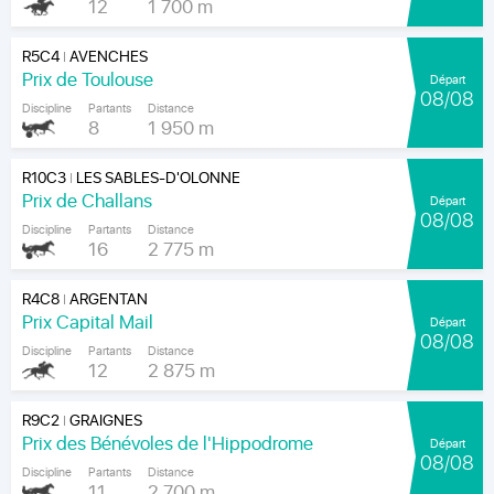
12
1 700 m
R5C4
AVENCHES
|
Prix de Toulouse
Départ
08/08
Discipline
Partants
Distance
8
1 950 m
R10C3
LES SABLES-D'OLONNE
|
Prix de Challans
Départ
08/08
Discipline
Partants
Distance
16
2 775 m
R4C8
ARGENTAN
|
Prix Capital Mail
Départ
08/08
Discipline
Partants
Distance
12
2 875 m
R9C2
GRAIGNES
|
Prix des Bénévoles de l'Hippodrome
Départ
08/08
Discipline
Partants
Distance
11
2 700 m