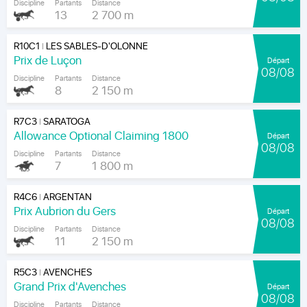
Discipline
Partants
Distance
13
2 700 m
R10C1
LES SABLES-D'OLONNE
|
Prix de Luçon
Départ
08/08
Discipline
Partants
Distance
8
2 150 m
R7C3
SARATOGA
|
Allowance Optional Claiming 1800
Départ
08/08
Discipline
Partants
Distance
7
1 800 m
R4C6
ARGENTAN
|
Prix Aubrion du Gers
Départ
08/08
Discipline
Partants
Distance
11
2 150 m
R5C3
AVENCHES
|
Grand Prix d'Avenches
Départ
08/08
Discipline
Partants
Distance