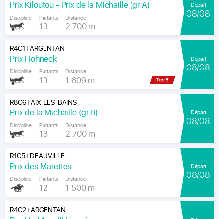
Prix Kiloutou - Prix de la Michaille (gr A)
Départ
08/08
Discipline
Partants
Distance
13
2 700 m
R4C1
ARGENTAN
|
Prix Hohneck
Départ
08/08
Discipline
Partants
Distance
13
1 609 m
R8C6
AIX-LES-BAINS
|
Prix de la Michaille (gr B)
Départ
08/08
Discipline
Partants
Distance
13
2 700 m
R1C5
DEAUVILLE
|
Prix des Marettes
Départ
08/08
Discipline
Partants
Distance
12
1 500 m
R4C2
ARGENTAN
|