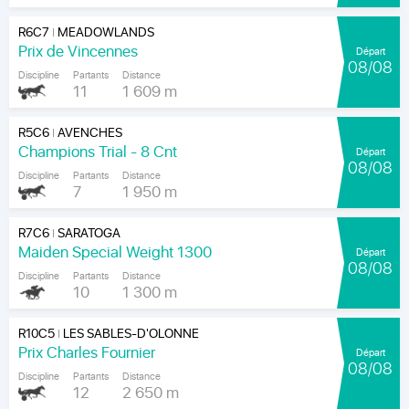
R6C7
MEADOWLANDS
|
Prix de Vincennes
Départ
08/08
Discipline
Partants
Distance
11
1 609 m
R5C6
AVENCHES
|
Champions Trial - 8 Cnt
Départ
08/08
Discipline
Partants
Distance
7
1 950 m
R7C6
SARATOGA
|
Maiden Special Weight 1300
Départ
08/08
Discipline
Partants
Distance
10
1 300 m
R10C5
LES SABLES-D'OLONNE
|
Prix Charles Fournier
Départ
08/08
Discipline
Partants
Distance
12
2 650 m