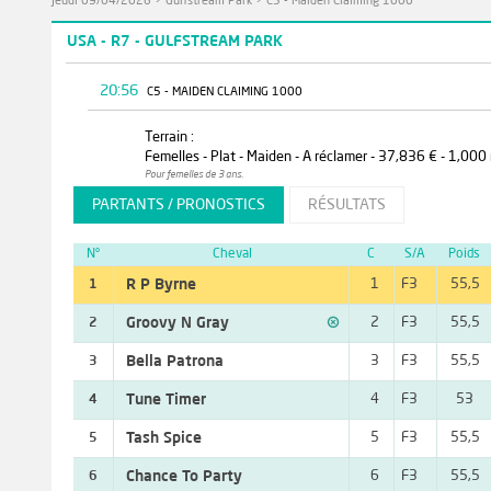
Jeudi 09/04/2026
>
Gulfstream Park
>
C5 - Maiden Claiming 1000
USA - R7 - GULFSTREAM PARK
20:56
C5 - MAIDEN CLAIMING 1000
Terrain :
Femelles - Plat - Maiden - A réclamer - 37,836 € - 1,000 
Pour femelles de 3 ans.
PARTANTS / PRONOSTICS
RÉSULTATS
N°
Cheval
C
S/A
Poids
R P Byrne
1
F3
55,5
1

Groovy N Gray
2
F3
55,5
2
Bella Patrona
3
F3
55,5
3
Tune Timer
4
F3
53
4
Tash Spice
5
F3
55,5
5
Chance To Party
6
F3
55,5
6