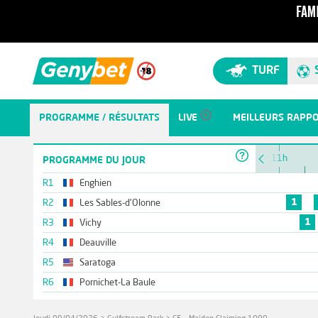
TURF
PROGRAMME / RÉSULTATS
LIVE
MEILLEURS RAPP
11h
PROGRAMME DU JOUR
R1
Enghien
1
R2
Les Sables-d'Olonne
1
R3
Vichy
R4
Deauville
R5
Saratoga
R6
Pornichet-La Baule