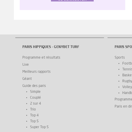
PARIS HIPPIQUES - GENYBET TURF
PARIS SPO
Programme et résultats
Sports
Footba
Live
Tenni
Meilleurs rapports
Basket
Géant
Rugb
Guide des paris
Volley
Simple
Handb
Couplé
Programm
2 sur 4
Paris en di
Trio
Top 4
Top 5
Super Top 5