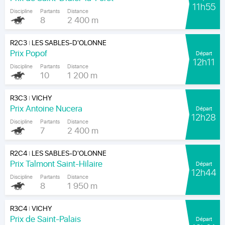
11h55
Discipline
Partants
Distance
8
2 400 m
R2C3
LES SABLES-D'OLONNE
|
Prix Popof
Départ
12h11
Discipline
Partants
Distance
10
1 200 m
R3C3
VICHY
|
Prix Antoine Nucera
Départ
12h28
Discipline
Partants
Distance
7
2 400 m
R2C4
LES SABLES-D'OLONNE
|
Prix Talmont Saint-Hilaire
Départ
12h44
Discipline
Partants
Distance
8
1 950 m
R3C4
VICHY
|
Prix de Saint-Palais
Départ