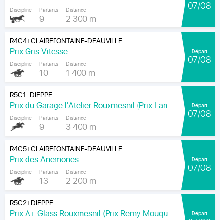
07/08
Discipline
Partants
Distance
9
2 300 m
R4C4
CLAIREFONTAINE-DEAUVILLE
|
Prix Gris Vitesse
Départ
07/08
Discipline
Partants
Distance
10
1 400 m
R5C1
DIEPPE
|
Prix du Garage l'Atelier Rouxmesnil (Prix Lands End)
Départ
07/08
Discipline
Partants
Distance
9
3 400 m
R4C5
CLAIREFONTAINE-DEAUVILLE
|
Prix des Anemones
Départ
07/08
Discipline
Partants
Distance
13
2 200 m
R5C2
DIEPPE
|
Prix A+ Glass Rouxmesnil (Prix Remy Mouquet)
Départ