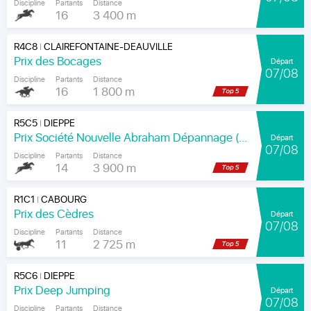
Discipline
Partants
Distance
16
3 400 m
R4C8
CLAIREFONTAINE-DEAUVILLE
|
Prix des Bocages
Départ
07/08
Discipline
Partants
Distance
16
1 800 m
R5C5
DIEPPE
|
Prix Société Nouvelle Abraham Dépannage (Prix Arenice)
Départ
07/08
Discipline
Partants
Distance
14
3 900 m
R1C1
CABOURG
|
Prix des Cèdres
Départ
07/08
Discipline
Partants
Distance
11
2 725 m
R5C6
DIEPPE
|
Prix Deep Jumping
Départ
07/08
Discipline
Partants
Distance