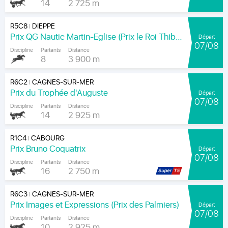
14
2 725 m
R5C8
DIEPPE
|
Prix QG Nautic Martin-Eglise (Prix le Roi Thibault)
Départ
07/08
Discipline
Partants
Distance
8
3 900 m
R6C2
CAGNES-SUR-MER
|
Prix du Trophée d'Auguste
Départ
07/08
Discipline
Partants
Distance
14
2 925 m
R1C4
CABOURG
|
Prix Bruno Coquatrix
Départ
07/08
Discipline
Partants
Distance
16
2 750 m
R6C3
CAGNES-SUR-MER
|
Prix Images et Expressions (Prix des Palmiers)
Départ
07/08
Discipline
Partants
Distance
10
2 925 m