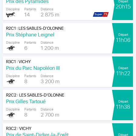
Prix des Pyramides
Départ
20h15
Discipline
Partants
Distance
14
2 875 m
R2C1
LES SABLES-D'OLONNE
|
Prix Stéphane Leignel
Départ
11h06
Discipline
Partants
Distance
6
1 200 m
R3C1
VICHY
|
Prix du Parc Napoléon III
Départ
11h22
Discipline
Partants
Distance
8
3 200 m
R2C2
LES SABLES-D'OLONNE
|
Prix Gilles Tartoué
Départ
11h38
Discipline
Partants
Distance
8
2 700 m
R3C2
VICHY
|
Prix de Saint-Didier-la-Forêt
Départ