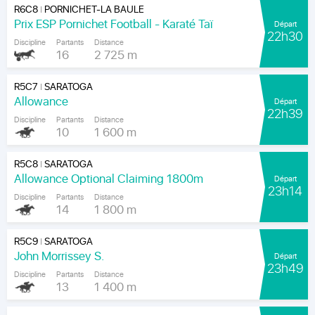
R6C8
PORNICHET-LA BAULE
|
Prix ESP Pornichet Football - Karaté Taï
Départ
22h30
Discipline
Partants
Distance
16
2 725 m
R5C7
SARATOGA
|
Allowance
Départ
22h39
Discipline
Partants
Distance
10
1 600 m
R5C8
SARATOGA
|
Allowance Optional Claiming 1800m
Départ
23h14
Discipline
Partants
Distance
14
1 800 m
R5C9
SARATOGA
|
John Morrissey S.
Départ
23h49
Discipline
Partants
Distance
13
1 400 m