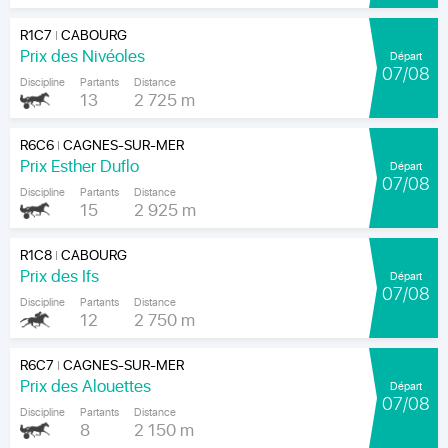
R1C7
CABOURG
|
Prix des Nivéoles
Départ
07/08
Discipline
Partants
Distance
13
2 725 m
R6C6
CAGNES-SUR-MER
|
Prix Esther Duflo
Départ
07/08
Discipline
Partants
Distance
15
2 925 m
R1C8
CABOURG
|
Prix des Ifs
Départ
07/08
Discipline
Partants
Distance
12
2 750 m
R6C7
CAGNES-SUR-MER
|
Prix des Alouettes
Départ
07/08
Discipline
Partants
Distance
8
2 150 m