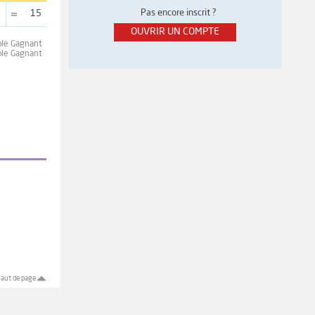
Pas encore inscrit ?
15
OUVRIR UN COMPTE
ple Gagnant
ple Gagnant
aut de page