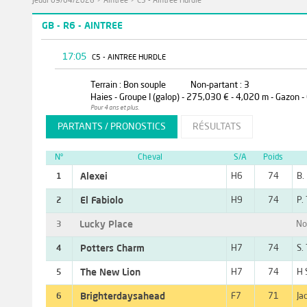
Jeudi 09/04/2026
>
Aintree
>
C5 - Aintree Hurdle
GB - R6 - AINTREE
17:05
C5 - AINTREE HURDLE
Terrain : Bon souple
Non-partant : 3
Haies - Groupe I (galop) - 275,030 € - 4,020 m - Gazon -
Pour 4 ans et plus.
PARTANTS / PRONOSTICS
RÉSULTATS
N°
Cheval
S/A
Poids
Alexei
H6
74
B.
1
El Fabiolo
H9
74
P.
2
Lucky Place
No
3
Potters Charm
H7
74
S.
4
The New Lion
H7
74
H 
5
Brighterdaysahead
F7
71
Ja
6