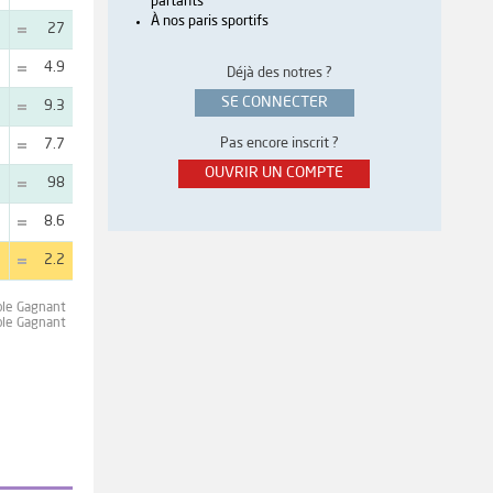
partants
À nos paris sportifs
27
4.9
Déjà des notres ?
SE CONNECTER
9.3
Pas encore inscrit ?
7.7
OUVRIR UN COMPTE
98
8.6
2.2
ple Gagnant
ple Gagnant