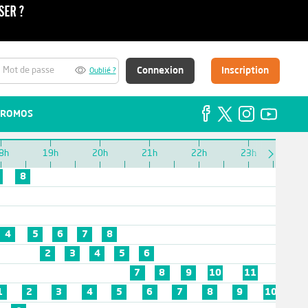
Connexion
Inscription
Oublié ?
ROMOS
8h
19h
20h
21h
22h
23h
00h
8
4
5
6
7
8
2
3
4
5
6
7
8
9
10
11
1
2
3
4
5
6
7
8
9
10
1