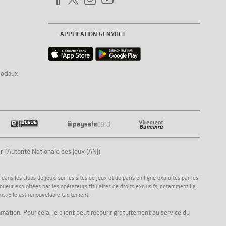
APPLICATION GENYBET
sociaux
Autorité Nationale des Jeux (ANJ)
ns les clubs de jeux, sur les sites de jeux et de paris en ligne exploités par les
joueur exploitées par les opérateurs titulaires de droits exclusifs, notamment La
ns. Elle est renouvelable tacitement.
mation. Pour cela, le client peut recourir gratuitement au service du