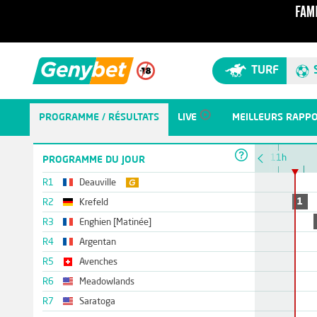
TURF
PROGRAMME / RÉSULTATS
LIVE
MEILLEURS RAPP
11h
PROGRAMME DU JOUR
R1
Deauville
1
R2
Krefeld
R3
Enghien [Matinée]
R4
Argentan
R5
Avenches
R6
Meadowlands
R7
Saratoga