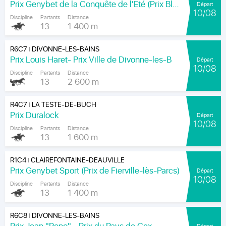
Prix Genybet de la Conquête de l'Eté (Prix Blangy-le-Château)
Départ
10/08
Discipline
Partants
Distance
13
1 400 m
R6C7
DIVONNE-LES-BAINS
|
Prix Louis Haret- Prix Ville de Divonne-les-B
Départ
10/08
Discipline
Partants
Distance
13
2 600 m
R4C7
LA TESTE-DE-BUCH
|
Prix Duralock
Départ
10/08
Discipline
Partants
Distance
13
1 600 m
R1C4
CLAIREFONTAINE-DEAUVILLE
|
Prix Genybet Sport (Prix de Fierville-lès-Parcs)
Départ
10/08
Discipline
Partants
Distance
13
1 400 m
R6C8
DIVONNE-LES-BAINS
|