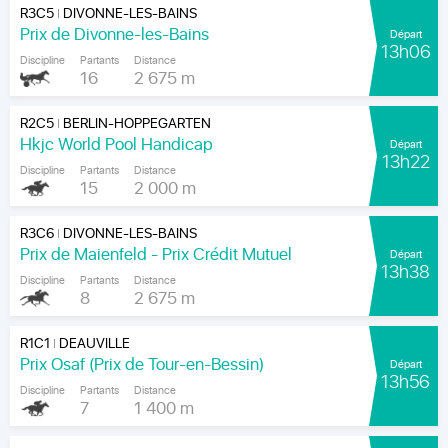
R3C5
DIVONNE-LES-BAINS
|
Prix de Divonne-les-Bains
Départ
13h06
Discipline
Partants
Distance
16
2 675 m
R2C5
BERLIN-HOPPEGARTEN
|
Hkjc World Pool Handicap
Départ
13h22
Discipline
Partants
Distance
15
2 000 m
R3C6
DIVONNE-LES-BAINS
|
Prix de Maienfeld - Prix Crédit Mutuel
Départ
13h38
Discipline
Partants
Distance
8
2 675 m
R1C1
DEAUVILLE
|
Prix Osaf (Prix de Tour-en-Bessin)
Départ
13h56
Discipline
Partants
Distance
7
1 400 m