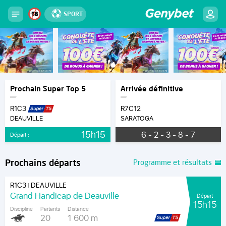
SPORT
Prochain Super Top 5
Arrivée définitive
R1C3
R7C12
DEAUVILLE
SARATOGA
15h15
6 - 2 - 3 - 8 - 7
Départ :
Prochains départs
Programme et résultats
R1C3
DEAUVILLE
|
Grand Handicap de Deauville
Départ
15h15
Discipline
Partants
Distance
20
1 600 m