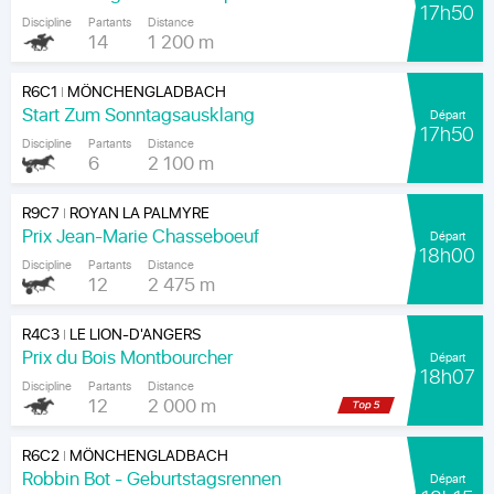
17h50
Discipline
Partants
Distance
14
1 200 m
R6C1
MÖNCHENGLADBACH
|
Start Zum Sonntagsausklang
Départ
17h50
Discipline
Partants
Distance
6
2 100 m
R9C7
ROYAN LA PALMYRE
|
Prix Jean-Marie Chasseboeuf
Départ
18h00
Discipline
Partants
Distance
12
2 475 m
R4C3
LE LION-D'ANGERS
|
Prix du Bois Montbourcher
Départ
18h07
Discipline
Partants
Distance
12
2 000 m
R6C2
MÖNCHENGLADBACH
|
Robbin Bot - Geburtstagsrennen
Départ