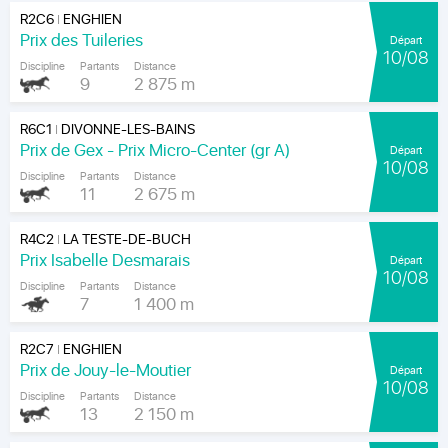
R2C6
ENGHIEN
|
Prix des Tuileries
Départ
10/08
Discipline
Partants
Distance
9
2 875 m
R6C1
DIVONNE-LES-BAINS
|
Prix de Gex - Prix Micro-Center (gr A)
Départ
10/08
Discipline
Partants
Distance
11
2 675 m
R4C2
LA TESTE-DE-BUCH
|
Prix Isabelle Desmarais
Départ
10/08
Discipline
Partants
Distance
7
1 400 m
R2C7
ENGHIEN
|
Prix de Jouy-le-Moutier
Départ
10/08
Discipline
Partants
Distance
13
2 150 m