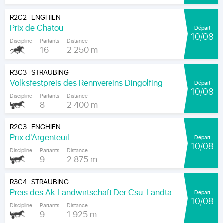
R2C2
ENGHIEN
|
Prix de Chatou
Départ
10/08
Discipline
Partants
Distance
16
2 250 m
R3C3
STRAUBING
|
Volksfestpreis des Rennvereins Dingolfing
Départ
10/08
Discipline
Partants
Distance
8
2 400 m
R2C3
ENGHIEN
|
Prix d'Argenteuil
Départ
10/08
Discipline
Partants
Distance
9
2 875 m
R3C4
STRAUBING
|
Preis des Ak Landwirtschaft Der Csu-Landtagsfraktion
Départ
10/08
Discipline
Partants
Distance
9
1 925 m