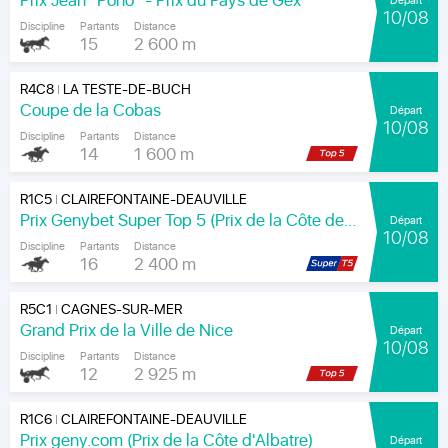
Prix Jean "Pono" - Prix du Pays de Gex
Départ
10/08
Discipline
Partants
Distance
15
2 600 m
R4C8
LA TESTE-DE-BUCH
|
Coupe de la Cobas
Départ
10/08
Discipline
Partants
Distance
14
1 600 m
R1C5
CLAIREFONTAINE-DEAUVILLE
|
Prix Genybet Super Top 5 (Prix de la Côte de Nacre)
Départ
10/08
Discipline
Partants
Distance
16
2 400 m
R5C1
CAGNES-SUR-MER
|
Grand Prix de la Ville de Nice
Départ
10/08
Discipline
Partants
Distance
12
2 925 m
R1C6
CLAIREFONTAINE-DEAUVILLE
|
Prix geny.com (Prix de la Côte d'Albatre)
Départ