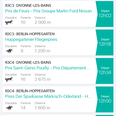
R3C3
DIVONNE-LES-BAINS
|
Prix de Feurs - Prix Groupe Martin Ford Nissan
Départ
12h02
Discipline
Partants
Distance
10
2 000 m
R2C3
BERLIN-HOPPEGARTEN
|
Hoppegartener Fliegerpreis
Départ
12h18
Discipline
Partants
Distance
8
1 200 m
R3C4
DIVONNE-LES-BAINS
|
Prix Saint-Genis Pouilly - Prix Département Ain
Départ
12h34
Discipline
Partants
Distance
16
2 675 m
R2C4
BERLIN-HOPPEGARTEN
|
Preis Der Sparkasse Märkisch-Oderland - Hkjc World Pool Trophy
Départ
12h50
Discipline
Partants
Distance
14
1 600 m