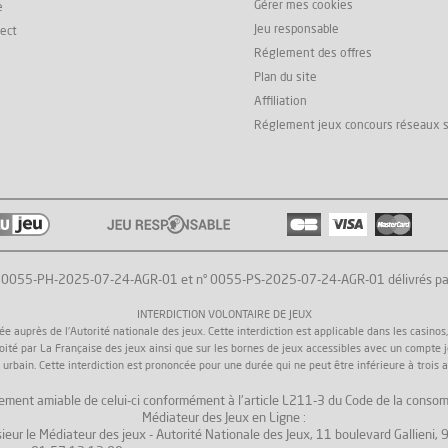
Gérer mes cookies
e
Jeu responsable
rect
Réglement des offres
Plan du site
Affiliation
Réglement jeux concours réseaux 
° 0055-PH-2025-07-24-AGR-01 et n° 0055-PS-2025-07-24-AGR-01 délivrés par l'
INTERDICTION VOLONTAIRE DE JEUX
uprès de l'Autorité nationale des jeux. Cette interdiction est applicable dans les casinos, da
loité par La Française des jeux ainsi que sur les bornes de jeux accessibles avec un compte 
 urbain. Cette interdiction est prononcée pour une durée qui ne peut être inférieure à trois a
 règlement amiable de celui-ci conformément à l'article L211-3 du Code de la consom
Médiateur des Jeux en Ligne :
ieur le Médiateur des jeux - Autorité Nationale des Jeux, 11 boulevard Gallieni