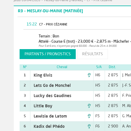
Jeudi 09/04/2026
>
Meslay-du-Maine [Matinée]
>
C7 - Prix Cézanne
R3 - MESLAY-DU-MAINE [MATINÉE]
15:22
C7 - PRIX CÉZANNE
Terrain : Bon
Attelé - Course E (trot) - 23,000 € - 2,875 m - Mâchefer -
Pour 5 et 6 ans, n'ayant pas gagné 69.000. - Recul de 25 m. à 34.000.
PARTANTS / PRONOSTICS
RÉSULTATS
N°
Cheval
S/A
Dist.

King Elvis
H6
2 875
J. Me
1
Lets Go de Monchel
H5
2 875
J.-F. 
2
Lucky des Gaudines
H5
2 875
F. Pri
3

Little Boy
H5
2 875
M. Ab
4

Lewisia de Latom
F5
2 875
G. Ma
5

Kadix del Phédo
F6
2 900
A. An
6