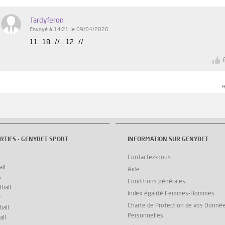
Tardyferon
Envoyé à 14:21 le 09/04/2026
11...18...//....12...//
H
RTIFS - GENYBET SPORT
INFORMATION SUR GENYBET
Contactez-nous
ll
Aide
s
Conditions générales
ball
Index égalité Femmes-Hommes
y
Charte de Protection de vos Donné
ball
Personnelles
all