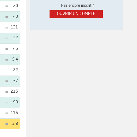
Pas encore inscrit ?
20
OUVRIR UN COMPTE
7.0
131
32
7.6
5.4
22
37
215
90
116
2.8