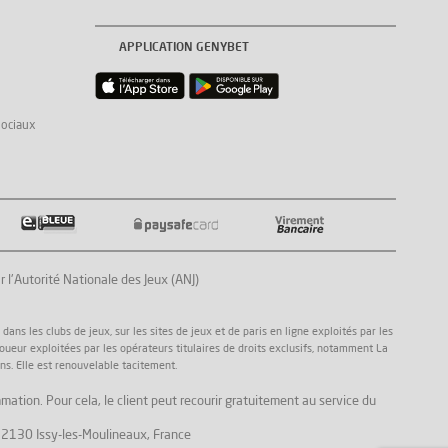
APPLICATION GENYBET
sociaux
Autorité Nationale des Jeux (ANJ)
ns les clubs de jeux, sur les sites de jeux et de paris en ligne exploités par les
joueur exploitées par les opérateurs titulaires de droits exclusifs, notamment La
ns. Elle est renouvelable tacitement.
mation. Pour cela, le client peut recourir gratuitement au service du
, 92130 Issy-les-Moulineaux, France