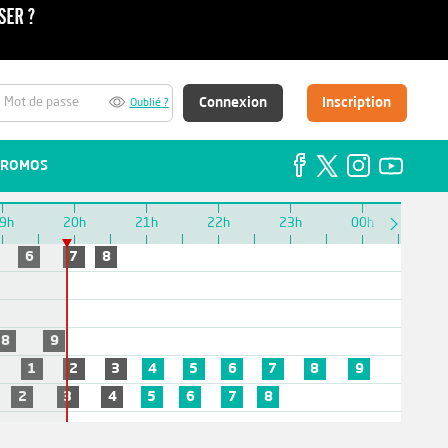
Connexion
Inscription
Oublié ?
ROMOS
9h
20h
21h
22h
23h
00h
6
7
8
8
9
1
2
3
4
5
6
7
8
9
2
3
4
5
6
7
8