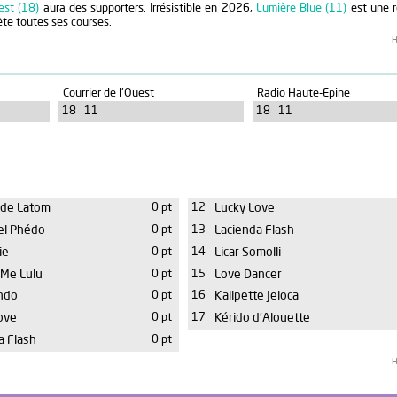
est (18)
aura des supporters. Irrésistible en 2026,
Lumière Blue (11)
est une r
te toutes ses courses.
H
Courrier de l'Ouest
Radio Haute-Epine
18 11
18 11
 de Latom
0 pt
12
Lucky Love
el Phédo
0 pt
13
Lacienda Flash
ie
0 pt
14
Licar Somolli
 Me Lulu
0 pt
15
Love Dancer
ndo
0 pt
16
Kalipette Jeloca
ove
0 pt
17
Kérido d'Alouette
a Flash
0 pt
H