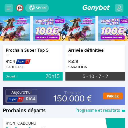
SPORT
Prochain Super Top 5
Arrivée définitive
R1C4
R5C9
CABOURG
SARATOGA
20h15
5 - 10 - 7 - 2
Départ :
Aujourd'hui
Tirelire de
150.000 €
PARIEZ
R1C4
Prochains départs
Programme et résultats
R1C4
CABOURG
|