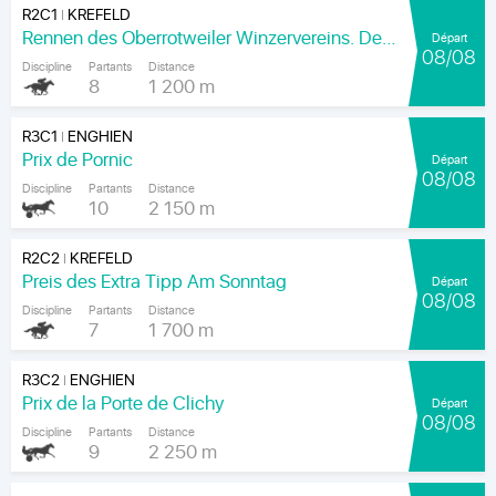
R2C1
KREFELD
|
Rennen des Oberrotweiler Winzervereins. Der Klassiker Am Kaiser.
Départ
08/08
Discipline
Partants
Distance
8
1 200 m
R3C1
ENGHIEN
|
Prix de Pornic
Départ
08/08
Discipline
Partants
Distance
10
2 150 m
R2C2
KREFELD
|
Preis des Extra Tipp Am Sonntag
Départ
08/08
Discipline
Partants
Distance
7
1 700 m
R3C2
ENGHIEN
|
Prix de la Porte de Clichy
Départ
08/08
Discipline
Partants
Distance
9
2 250 m