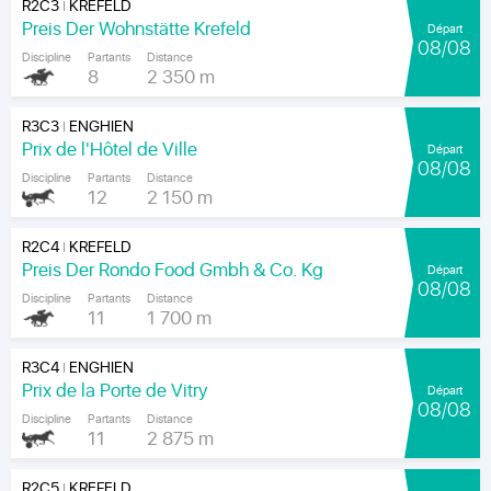
R2C3
KREFELD
|
Preis Der Wohnstätte Krefeld
Départ
08/08
Discipline
Partants
Distance
8
2 350 m
R3C3
ENGHIEN
|
Prix de l'Hôtel de Ville
Départ
08/08
Discipline
Partants
Distance
12
2 150 m
R2C4
KREFELD
|
Preis Der Rondo Food Gmbh & Co. Kg
Départ
08/08
Discipline
Partants
Distance
11
1 700 m
R3C4
ENGHIEN
|
Prix de la Porte de Vitry
Départ
08/08
Discipline
Partants
Distance
11
2 875 m
R2C5
KREFELD
|