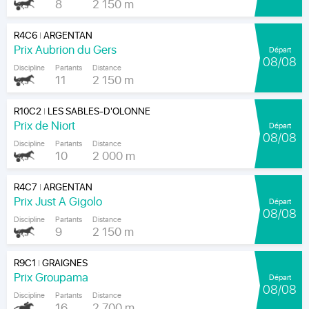
8
2 150 m
R4C6
ARGENTAN
|
Prix Aubrion du Gers
Départ
08/08
Discipline
Partants
Distance
11
2 150 m
R10C2
LES SABLES-D'OLONNE
|
Prix de Niort
Départ
08/08
Discipline
Partants
Distance
10
2 000 m
R4C7
ARGENTAN
|
Prix Just A Gigolo
Départ
08/08
Discipline
Partants
Distance
9
2 150 m
R9C1
GRAIGNES
|
Prix Groupama
Départ
08/08
Discipline
Partants
Distance
16
2 700 m