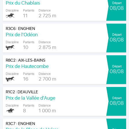
Prix du Chablais
Départ
08/08
Discipline
Partants
Distance
11
2 725 m
R3C6
ENGHIEN
|
Prix de l'Odéon
Départ
08/08
Discipline
Partants
Distance
10
2 875 m
R8C2
AIX-LES-BAINS
|
Prix de Hautecombe
Départ
08/08
Discipline
Partants
Distance
16
2 700 m
R1C2
DEAUVILLE
|
Prix de la Vallée d'Auge
Départ
08/08
Discipline
Partants
Distance
8
1 000 m
R3C7
ENGHIEN
|