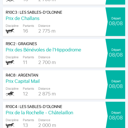
R10C3
LES SABLES-D'OLONNE
|
Prix de Challans
Départ
08/08
Discipline
Partants
Distance
16
2 775 m
R9C2
GRAIGNES
|
Prix des Bénévoles de l'Hippodrome
Départ
08/08
Discipline
Partants
Distance
11
2 700 m
R4C8
ARGENTAN
|
Prix Capital Mail
Départ
08/08
Discipline
Partants
Distance
12
2 875 m
R10C4
LES SABLES-D'OLONNE
|
Prix de la Rochelle - Châtelaillon
Départ
08/08
Discipline
Partants
Distance
13
2 000 m