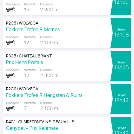
12h50
Discipline
Partants
Distance
15
2 300 m
R2C5
WOLVEGA
|
Fokkers Trofee R Merries
Départ
13h08
Discipline
Partants
Distance
12
2 100 m
R3C5
CHÂTEAUBRIANT
|
Prix Henri Portais
Départ
13h25
Discipline
Partants
Distance
12
2 300 m
R2C6
WOLVEGA
|
Fokkers Trofee R Hengsten & Ruins
Départ
13h42
Discipline
Partants
Distance
7
2 100 m
R4C1
CLAIREFONTAINE-DEAUVILLE
|
Genybet - Prix Kenmare
Départ
13h43