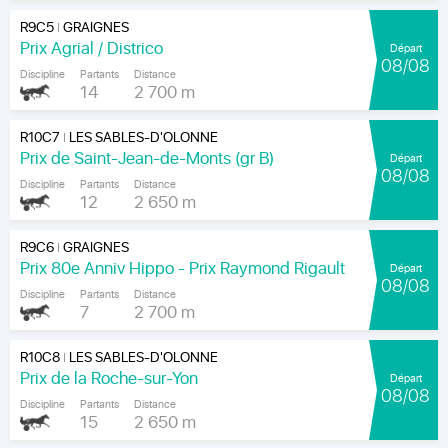
R9C5
GRAIGNES
|
Prix Agrial / Districo
Départ
08/08
Discipline
Partants
Distance
14
2 700 m
R10C7
LES SABLES-D'OLONNE
|
Prix de Saint-Jean-de-Monts (gr B)
Départ
08/08
Discipline
Partants
Distance
12
2 650 m
R9C6
GRAIGNES
|
Prix 80e Anniv Hippo - Prix Raymond Rigault
Départ
08/08
Discipline
Partants
Distance
7
2 700 m
R10C8
LES SABLES-D'OLONNE
|
Prix de la Roche-sur-Yon
Départ
08/08
Discipline
Partants
Distance
15
2 650 m