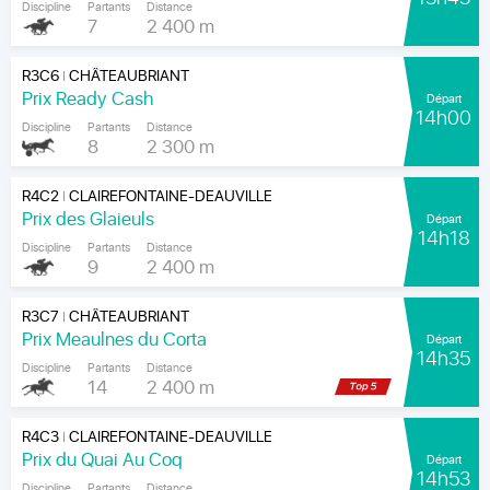
Discipline
Partants
Distance
7
2 400 m
R3C6
CHÂTEAUBRIANT
|
Prix Ready Cash
Départ
14h00
Discipline
Partants
Distance
8
2 300 m
R4C2
CLAIREFONTAINE-DEAUVILLE
|
Prix des Glaieuls
Départ
14h18
Discipline
Partants
Distance
9
2 400 m
R3C7
CHÂTEAUBRIANT
|
Prix Meaulnes du Corta
Départ
14h35
Discipline
Partants
Distance
14
2 400 m
R4C3
CLAIREFONTAINE-DEAUVILLE
|
Prix du Quai Au Coq
Départ
14h53
Discipline
Partants
Distance