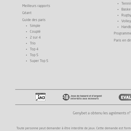
Tenni
Meilleurs rapports
Basket
Géant
Rugb
Guide des paris
Volley
Simple
Handb
Couplé
Programm
2 sur 4
Paris en di
Trio
Top 4
Top 5
Super Top 5
Genybet a obtenu les agréments n
Toute personne peut demander à être interdite de jeux. Cette demande est formée a