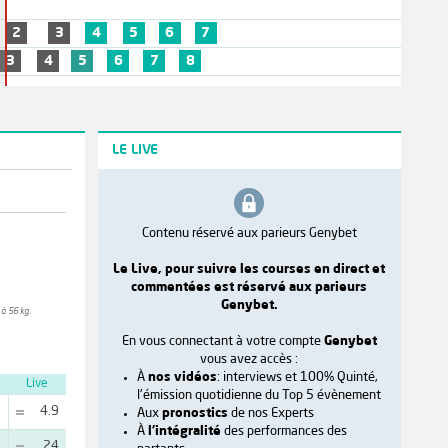
2
3
4
5
6
7
3
4
5
6
7
8
LE LIVE
Contenu réservé aux parieurs Genybet
Le Live, pour suivre les courses en direct et
commentées est réservé aux parieurs
Genybet.
à 56 kg.
En vous connectant à votre compte
Genybet
vous avez accès :
À
nos vidéos
: interviews et 100% Quinté,
Live
l'émission quotidienne du Top 5 évènement
4.9
Aux
pronostics
de nos Experts
À
l'intégralité
des performances des
24