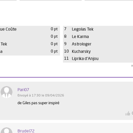
ue Coûte
0 pt
7
Legolas Tek
0 pt
8
Le Karma
 Tek
0 pt
9
Astrologer
ma
0 pt
10
Kucharsky
11
Liprika d'Anjou
H
Pari07
Envoyé à 17:30 le 09/04/2026
de Giles pas super inspiré
Brudel72