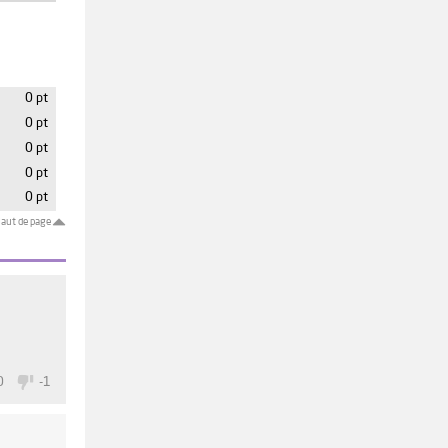
0 pt
0 pt
0 pt
0 pt
0 pt
aut de page
0
-1