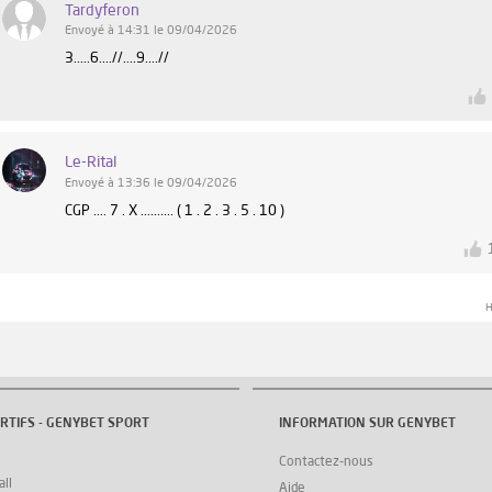
Tardyferon
Envoyé à 14:31 le 09/04/2026
3.....6....//....9....//
Le-Rital
Envoyé à 13:36 le 09/04/2026
CGP .... 7 . X .......... ( 1 . 2 . 3 . 5 . 10 )
H
RTIFS - GENYBET SPORT
INFORMATION SUR GENYBET
Contactez-nous
ll
Aide