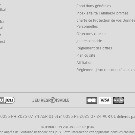
s
Conditions générales
ball
Index égalité Femmes-Hommes
y
Charte de Protection de vos Donné
ball
Personnelles
all
Gérer mes cookies
e
Jeu responsable
rect
Réglement des offres
Plan du site
Affiliation
Réglement jeux concours réseaux 
° 0055-PH-2025-07-24-AGR-01 et n° 0055-PS-2025-07-24-AGR-01 délivrés par l'
INTERDICTION VOLONTAIRE DE JEUX
uprès de l'Autorité nationale des jeux. Cette interdiction est applicable dans les casinos, da