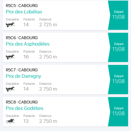
R5C5
CABOURG
|
Prix des Lobélias
Départ
11/08
Discipline
Partants
Distance
14
2 725 m
R5C6
CABOURG
|
Prix des Asphodèles
Départ
11/08
Discipline
Partants
Distance
16
2 750 m
R5C7
CABOURG
|
Prix de Damigny
Départ
11/08
Discipline
Partants
Distance
14
2 750 m
R5C8
CABOURG
|
Prix des Godéties
Départ
11/08
Discipline
Partants
Distance
13
2 750 m