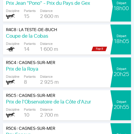
Prix Jean "Pono" - Prix du Pays de Gex
Départ
18h00
Discipline
Partants
Distance
15
2 600 m
R4C8
LA TESTE-DE-BUCH
|
Coupe de la Cobas
Départ
18h05
Discipline
Partants
Distance
14
1 600 m
R5C4
CAGNES-SUR-MER
|
Prix de la Roya
Départ
20h25
Discipline
Partants
Distance
8
2 925 m
R5C5
CAGNES-SUR-MER
|
Prix de l'Observatoire de la Côte d'Azur
Départ
20h55
Discipline
Partants
Distance
10
2 700 m
R5C6
CAGNES-SUR-MER
|