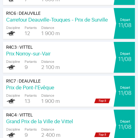
R1C6
DEAUVILLE
|
Carrefour Deauville-Touques - Prix de Surville
Départ
11/08
Discipline
Partants
Distance
12
1 900 m
R4C3
VITTEL
|
Prix Norroy-sur-Vair
Départ
11/08
Discipline
Partants
Distance
9
2 100 m
R1C7
DEAUVILLE
|
Prix de Pont-l'Evêque
Départ
11/08
Discipline
Partants
Distance
13
1 900 m
R4C4
VITTEL
|
Grand Prix de la Ville de Vittel
Départ
11/08
Discipline
Partants
Distance
9
2 400 m