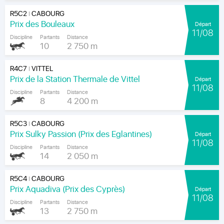
R5C2
CABOURG
|
Prix des Bouleaux
Départ
11/08
Discipline
Partants
Distance
10
2 750 m
R4C7
VITTEL
|
Prix de la Station Thermale de Vittel
Départ
11/08
Discipline
Partants
Distance
8
4 200 m
R5C3
CABOURG
|
Prix Sulky Passion (Prix des Eglantines)
Départ
11/08
Discipline
Partants
Distance
14
2 050 m
R5C4
CABOURG
|
Prix Aquadiva (Prix des Cyprès)
Départ
11/08
Discipline
Partants
Distance
13
2 750 m