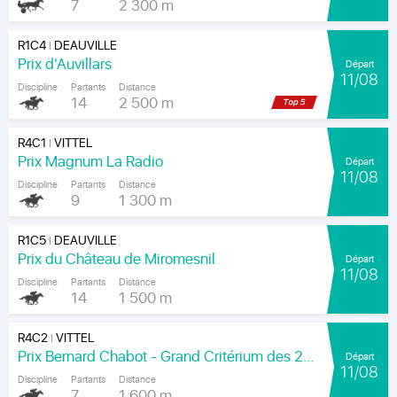
7
2 300 m
R1C4
DEAUVILLE
|
Prix d'Auvillars
Départ
11/08
Discipline
Partants
Distance
14
2 500 m
R4C1
VITTEL
|
Prix Magnum La Radio
Départ
11/08
Discipline
Partants
Distance
9
1 300 m
R1C5
DEAUVILLE
|
Prix du Château de Miromesnil
Départ
11/08
Discipline
Partants
Distance
14
1 500 m
R4C2
VITTEL
|
Prix Bernard Chabot - Grand Critérium des 2 Ans de Vittel
Départ
11/08
Discipline
Partants
Distance
7
1 600 m