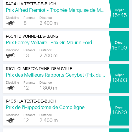
R4C4
LA TESTE-DE-BUCH
|
Prix Alfred Fremiot - Trophée Marquise de Moratalla
Départ
15h45
Discipline
Partants
Distance
8
2 400 m
R6C4
DIVONNE-LES-BAINS
|
Prix Ferney Voltaire- Prix Gr. Maurin Ford
Départ
16h00
Discipline
Partants
Distance
13
2 700 m
R1C1
CLAIREFONTAINE-DEAUVILLE
|
Prix des Meilleurs Rapports Genybet (Prix du Haut-Bois)
Départ
16h03
Discipline
Partants
Distance
12
1 800 m
R4C5
LA TESTE-DE-BUCH
|
Prix de l'Hippodrome de Compiègne
Départ
16h20
Discipline
Partants
Distance
12
2 400 m