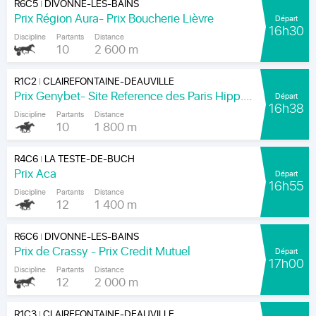
R6C5
DIVONNE-LES-BAINS
|
Prix Région Aura- Prix Boucherie Lièvre
Départ
16h30
Discipline
Partants
Distance
10
2 600 m
R1C2
CLAIREFONTAINE-DEAUVILLE
|
Prix Genybet- Site Reference des Paris Hipp.(px du Domaine du H. Bois)
Départ
16h38
Discipline
Partants
Distance
10
1 800 m
R4C6
LA TESTE-DE-BUCH
|
Prix Aca
Départ
16h55
Discipline
Partants
Distance
12
1 400 m
R6C6
DIVONNE-LES-BAINS
|
Prix de Crassy - Prix Credit Mutuel
Départ
17h00
Discipline
Partants
Distance
12
2 000 m
R1C3
CLAIREFONTAINE-DEAUVILLE
|