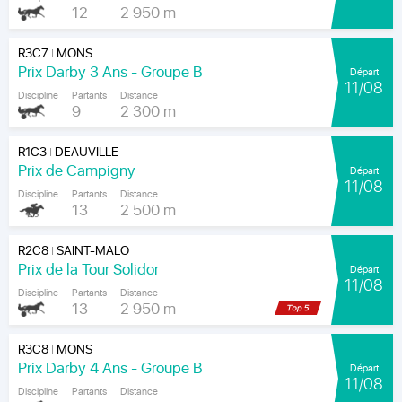
12
2 950 m
R3C7
MONS
|
Prix Darby 3 Ans - Groupe B
Départ
11/08
Discipline
Partants
Distance
9
2 300 m
R1C3
DEAUVILLE
|
Prix de Campigny
Départ
11/08
Discipline
Partants
Distance
13
2 500 m
R2C8
SAINT-MALO
|
Prix de la Tour Solidor
Départ
11/08
Discipline
Partants
Distance
13
2 950 m
R3C8
MONS
|
Prix Darby 4 Ans - Groupe B
Départ
11/08
Discipline
Partants
Distance