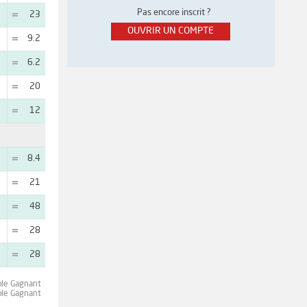
Pas encore inscrit ?
23
OUVRIR UN COMPTE
9.2
6.2
20
12
8.4
21
48
28
28
ple Gagnant
ple Gagnant