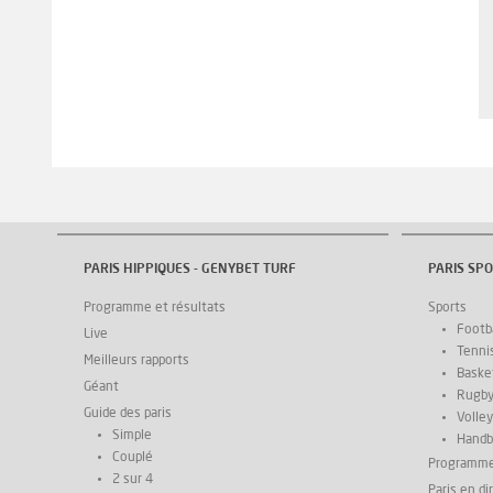
PARIS HIPPIQUES - GENYBET TURF
PARIS SPO
Programme et résultats
Sports
Footba
Live
Tenni
Meilleurs rapports
Basket
Géant
Rugb
Guide des paris
Volley
Simple
Handb
Couplé
Programm
2 sur 4
Paris en di