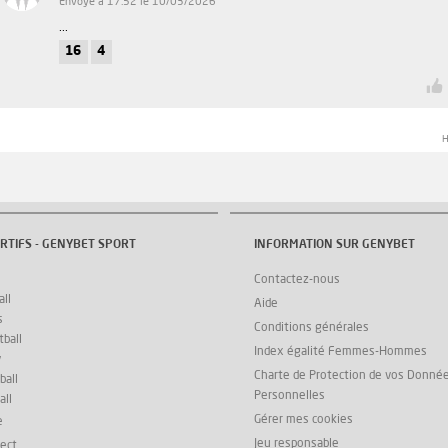
Envoyé à 17:52 le 10/03/2026
...
16
4
H
RTIFS - GENYBET SPORT
INFORMATION SUR GENYBET
Contactez-nous
ll
Aide
s
Conditions générales
ball
Index égalité Femmes-Hommes
y
Charte de Protection de vos Donné
ball
Personnelles
all
Gérer mes cookies
e
Jeu responsable
rect