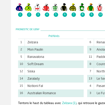
1
2
3
4
5
6
7
8
9
10
PRONOSTIC DE GENY
Préférés
Zelzara
Rena
1
6
Mon Paulin
Anola
2
9
Ranavalona
Paddi
5
11
Soft Dream
Couns
10
8
Siska
North
12
7
Zaralady
Le Se
14
13
Notioni Fal
Pasa
15
4
Australian Romance
Le Fu
16
3
Tentons le haut du tableau avec
Zelzara (1)
, qui retrouve le gazo