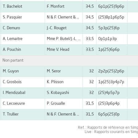
T. Bachelot
F. Monfort
34,5
6p1p(25)9p6p
S. Pasquier
N & F. Clement & Hermans
34,5
(25)8p1p6p5p
C. Demuro
J.-C. Rouget
34,5
5p3p(25)6p
A. Lemaitre
Mme P. Butel/J.-L. Beaunez
33,5
0p1p1p3p
A. Pouchin
Mme V. Head
33,5
1p(25)6p6p
Non partant
M. Guyon
M. Seror
32
2p2p(25)2p6p
C. Grosbois
K. Plisson
32
1p(25)3p4p7p
I. Mendizabal
S. Kobayashi
32
(25)4p5p7p
C. Lecoeuvre
P. Groualle
31,5
(25)3p6p4p
T. Trullier
N & F. Clement & Hermans
31,5
6p5p(25)0p
Ref. : Rapports de référence en Sim
Live : Rapports courants en Sim