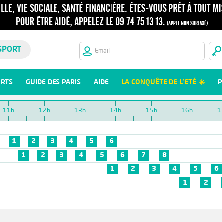
SPORT
ORTS
GUIDE DES PARIS
AIDE
LA CONQUÊTE DE L'ETÉ ☀️
P
11h
12h
13h
14h
15h
16h
1
1
2
3
4
5
6
1
2
3
4
5
6
7
8
1
2
3
4
5
6
1
2