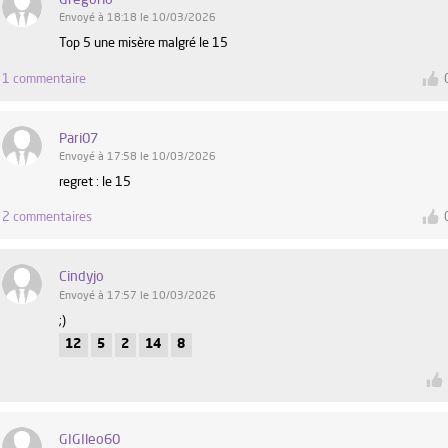
Envoyé à 18:18 le 10/03/2026
Top 5 une misère malgré le 15
1 commentaire
Pari07
Envoyé à 17:58 le 10/03/2026
regret : le 15
2 commentaires
Cindyjo
Envoyé à 17:57 le 10/03/2026
;)
12
5
2
14
8
GIGIleo60