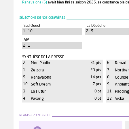
Ranavalona (5)
avait bien fini sa saison 2025, sa constance plaid
SÉLECTIONS DE NOS CONFRÈRES
Sud Ouest
La Dépêche
1 10
2 5
AIP
2 1
SYNTHÈSE DE LA PRESSE
2
Mon Paulin
31 pts
6
Renad
1
Zelzara
23 pts
7
Norther
5
Ranavalona
14 pts
8
Counsel
10
Soft Dream
7 pts
9
Anolant
3
Le Futur
0 pt
11
Paddin
4
Pasang
0 pt
12
Siska
REAGISSEZ EN DIRECT