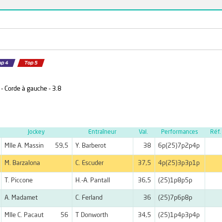
 - Corde à gauche - 3.8
Jockey
Entraîneur
Val.
Performances
Réf.
Mlle A. Massin
59,5
Y. Barberot
38
6p(25)7p2p4p
M. Barzalona
C. Escuder
37,5
4p(25)3p3p1p
T. Piccone
H.-A. Pantall
36,5
(25)1p8p5p
A. Madamet
C. Ferland
36
(25)7p6p8p
Mlle C. Pacaut
56
T Donworth
34,5
(25)1p4p3p4p