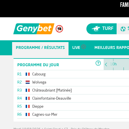
TURF
PROGRAMME / RÉSULTATS
LIVE
MEILLEURS RAPP
10h
PROGRAMME DU JOUR
R1
Cabourg
R2
Wolvega
R3
Châteaubriant [Matinée]
R4
Clairefontaine-Deauville
R5
Dieppe
R6
Cagnes-sur-Mer