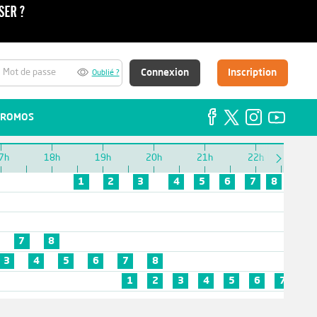
Connexion
Inscription
Oublié ?
ROMOS
7h
18h
19h
20h
21h
22h
23h
1
2
3
4
5
6
7
8
7
8
3
4
5
6
7
8
1
2
3
4
5
6
7