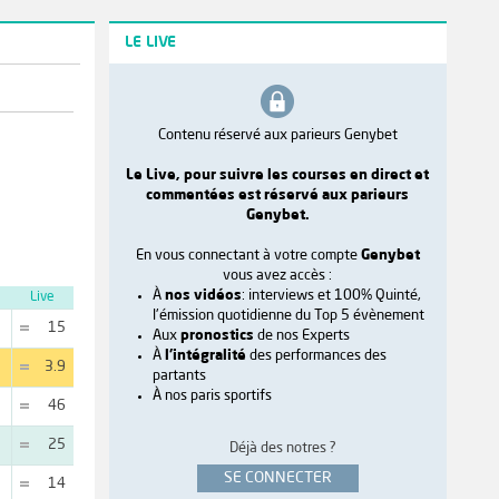
LE LIVE
Contenu réservé aux parieurs Genybet
Le Live, pour suivre les courses en direct et
commentées est réservé aux parieurs
Genybet.
En vous connectant à votre compte
Genybet
vous avez accès :
À
nos vidéos
: interviews et 100% Quinté,
Live
l'émission quotidienne du Top 5 évènement
15
Aux
pronostics
de nos Experts
À
l'intégralité
des performances des
3.9
partants
À nos paris sportifs
46
25
Déjà des notres ?
SE CONNECTER
14