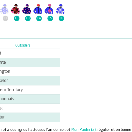
11
12
13
14
15
16
Outsiders
d
nte
ngton
elor
ern Territory
nonnais
ng
tur
n et a des lignes flatteuses l'an dernier, et
Mon Paulin (2)
, régulier et en bonne