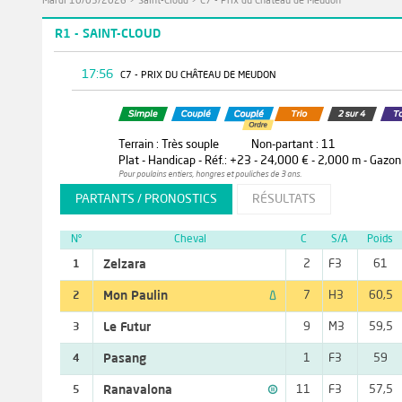
Mardi 10/03/2026
>
Saint-Cloud
>
C7 - Prix du Château de Meudon
R1 - SAINT-CLOUD
17:56
C7 - PRIX DU CHÂTEAU DE MEUDON
Terrain : Très souple
Non-partant : 11
Plat - Handicap - Réf.: +23 - 24,000 € - 2,000 m - Gazon
Pour poulains entiers, hongres et pouliches de 3 ans.
PARTANTS / PRONOSTICS
RÉSULTATS
N°
Cheval
C
S/A
Poids
Zelzara
2
F3
61
1

Mon Paulin
7
H3
60,5
2
Le Futur
9
M3
59,5
3
Pasang
1
F3
59
4

Ranavalona
11
F3
57,5
5