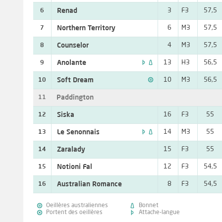
Renad
3
F3
57,5
6
Northern Territory
6
M3
57,5
7
Counselor
4
M3
57,5
8


Anolante
13
H3
56,5
9

Soft Dream
10
M3
56,5
10
Paddington
11
Siska
16
F3
55
12


Le Senonnais
14
M3
55
13
Zaralady
15
F3
55
14
Notioni Fal
12
F3
54,5
15
Australian Romance
8
F3
54,5
16


Oeillères australiennes
Bonnet


Portent des oeillères
Attache-langue