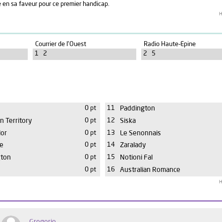
e en sa faveur pour ce premier handicap.
H
Courrier de l'Ouest
Radio Haute-Epine
1 2
2 5
0 pt
11
Paddington
n Territory
0 pt
12
Siska
or
0 pt
13
Le Senonnais
e
0 pt
14
Zaralady
gton
0 pt
15
Notioni Fal
0 pt
16
Australian Romance
H
Gregorio