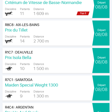
Critérium de Vitesse de Basse-Normandie
Départ
08/08
Discipline
Partants
Distance
11
1 609 m
R8C8
AIX-LES-BAINS
|
Prix du Tillet
Départ
08/08
Discipline
Partants
Distance
14
2 700 m
R1C7
DEAUVILLE
|
Prix Isola Bella
Départ
08/08
Discipline
Partants
Distance
10
1 500 m
R7C1
SARATOGA
|
Maiden Special Weight 1300
Départ
08/08
Discipline
Partants
Distance
9
1 300 m
R4C4
ARGENTAN
|