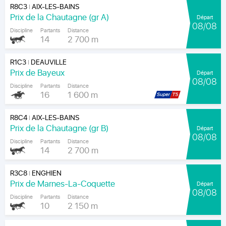
R8C3
AIX-LES-BAINS
|
Prix de la Chautagne (gr A)
Départ
08/08
Discipline
Partants
Distance
14
2 700 m
R1C3
DEAUVILLE
|
Prix de Bayeux
Départ
08/08
Discipline
Partants
Distance
16
1 600 m
R8C4
AIX-LES-BAINS
|
Prix de la Chautagne (gr B)
Départ
08/08
Discipline
Partants
Distance
14
2 700 m
R3C8
ENGHIEN
|
Prix de Marnes-La-Coquette
Départ
08/08
Discipline
Partants
Distance
10
2 150 m