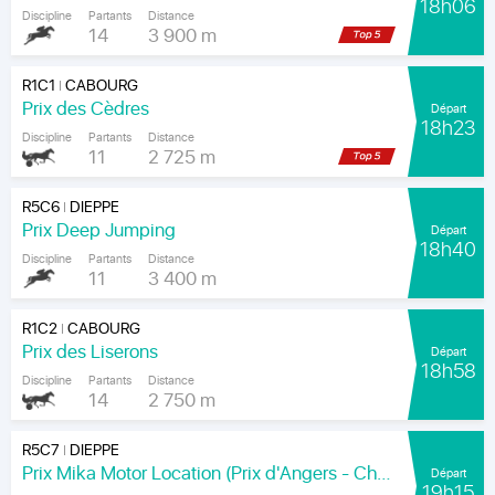
18h06
Discipline
Partants
Distance
14
3 900 m
R1C1
CABOURG
|
Prix des Cèdres
Départ
18h23
Discipline
Partants
Distance
11
2 725 m
R5C6
DIEPPE
|
Prix Deep Jumping
Départ
18h40
Discipline
Partants
Distance
11
3 400 m
R1C2
CABOURG
|
Prix des Liserons
Départ
18h58
Discipline
Partants
Distance
14
2 750 m
R5C7
DIEPPE
|
Prix Mika Motor Location (Prix d'Angers - Chamionnat Paris-Turf des Apprentis-Jeunes-Jockeys)
Départ
19h15