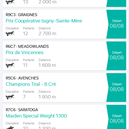
13
2 000 m
R9C3
GRAIGNES
|
Prix Coopérative Isigny-Sainte-Mère
Départ
08/08
Discipline
Partants
Distance
12
2 700 m
R6C7
MEADOWLANDS
|
Prix de Vincennes
Départ
08/08
Discipline
Partants
Distance
11
1 609 m
R5C6
AVENCHES
|
Champions Trial - 8 Cnt
Départ
08/08
Discipline
Partants
Distance
7
1 950 m
R7C6
SARATOGA
|
Maiden Special Weight 1300
Départ
08/08
Discipline
Partants
Distance
10
1 300 m