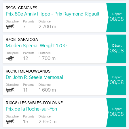
R9C6
GRAIGNES
|
Prix 80e Anniv Hippo - Prix Raymond Rigault
Départ
08/08
Discipline
Partants
Distance
7
2 700 m
R7C8
SARATOGA
|
Maiden Special Weight 1700
Départ
08/08
Discipline
Partants
Distance
12
1 700 m
R6C10
MEADOWLANDS
|
Dr. John R. Steele Memorial
Départ
08/08
Discipline
Partants
Distance
11
1 609 m
R10C8
LES SABLES-D'OLONNE
|
Prix de la Roche-sur-Yon
Départ
08/08
Discipline
Partants
Distance
15
2 650 m