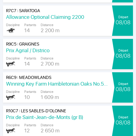
R7C7
SARATOGA
|
Allowance Optional Claiming 2200
Départ
08/08
Discipline
Partants
Distance
14
2 200 m
R9C5
GRAIGNES
|
Prix Agrial / Districo
Départ
08/08
Discipline
Partants
Distance
14
2 700 m
R6C9
MEADOWLANDS
|
Winning Key Farm Hambletonian Oaks No.56 - Final
Départ
08/08
Discipline
Partants
Distance
10
1 609 m
R10C7
LES SABLES-D'OLONNE
|
Prix de Saint-Jean-de-Monts (gr B)
Départ
08/08
Discipline
Partants
Distance
12
2 650 m