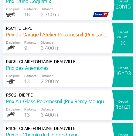
Prix Bruno Coquatrix
Départ
20h15
Discipline
Partants
Distance
16
2 750 m
R5C1
DIEPPE
|
Départ
Prix du Garage l'Atelier Rouxmesnil (Prix Lands End)
en Live !
Discipline
Partants
Distance
9
3 400 m
R4C5
CLAIREFONTAINE-DEAUVILLE
|
Prix des Anemones
Départ
16h03
Discipline
Partants
Distance
13
2 200 m
R5C2
DIEPPE
|
Prix A+ Glass Rouxmesnil (Prix Remy Mouquet)
Départ
16h21
Discipline
Partants
Distance
13
3 400 m
R4C6
CLAIREFONTAINE-DEAUVILLE
|
Prix du Chemin de L'hippodrome
Départ