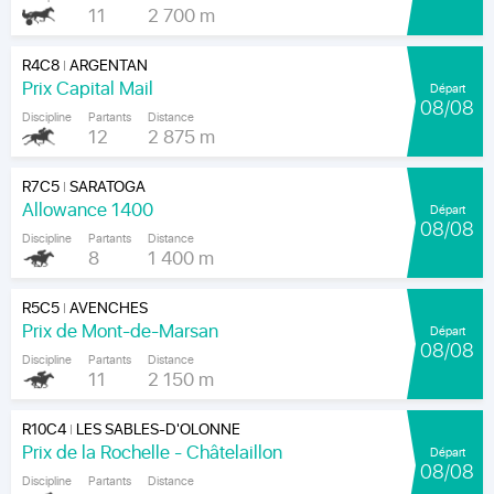
11
2 700 m
R4C8
ARGENTAN
|
Prix Capital Mail
Départ
08/08
Discipline
Partants
Distance
12
2 875 m
R7C5
SARATOGA
|
Allowance 1400
Départ
08/08
Discipline
Partants
Distance
8
1 400 m
R5C5
AVENCHES
|
Prix de Mont-de-Marsan
Départ
08/08
Discipline
Partants
Distance
11
2 150 m
R10C4
LES SABLES-D'OLONNE
|
Prix de la Rochelle - Châtelaillon
Départ
08/08
Discipline
Partants
Distance