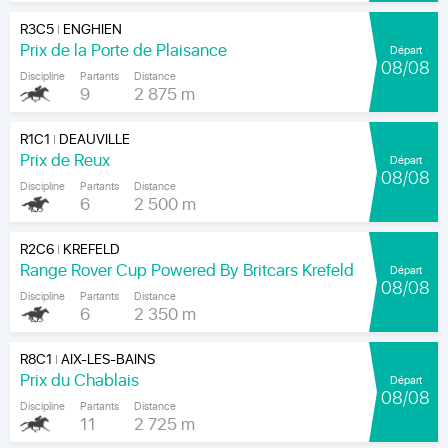
R3C5
ENGHIEN
|
Prix de la Porte de Plaisance
Départ
08/08
Discipline
Partants
Distance
9
2 875 m
R1C1
DEAUVILLE
|
Prix de Reux
Départ
08/08
Discipline
Partants
Distance
6
2 500 m
R2C6
KREFELD
|
Range Rover Cup Powered By Britcars Krefeld
Départ
08/08
Discipline
Partants
Distance
6
2 350 m
R8C1
AIX-LES-BAINS
|
Prix du Chablais
Départ
08/08
Discipline
Partants
Distance
11
2 725 m