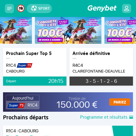
SPORT
Prochain Super Top 5
Arrivée définitive
R1C4
R4C4
CABOURG
CLAIREFONTAINE-DEAUVILLE
20h15
3 - 5 - 1 - 2 - 6
Départ :
Aujourd'hui
Tirelire de
150.000 €
PARIEZ
R1C4
Prochains départs
Programme et résultats
R1C4
CABOURG
|