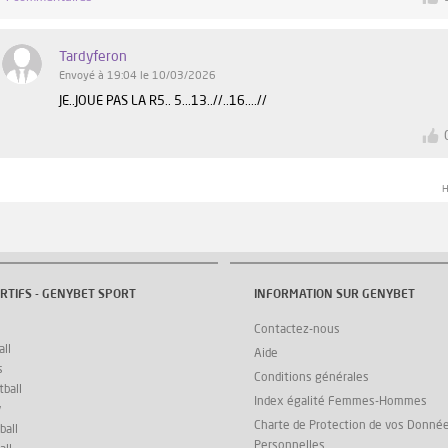
Tardyferon
Envoyé à 19:04 le 10/03/2026
JE..JOUE PAS LA R5.. 5...13..//..16....//
H
RTIFS - GENYBET SPORT
INFORMATION SUR GENYBET
Contactez-nous
ll
Aide
s
Conditions générales
ball
Index égalité Femmes-Hommes
y
Charte de Protection de vos Donné
ball
Personnelles