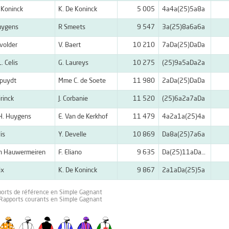
 Koninck
K. De Koninck
5 005
4a4a(25)5a8a
uygens
R Smeets
9 547
3a(25)8a6a6a
volder
V. Baert
10 210
7aDa(25)DaDa
. Celis
G. Laureys
10 275
(25)9a5aDa2a
epuydt
Mme C. de Soete
11 980
2aDa(25)DaDa
irinck
J. Corbanie
11 520
(25)6a2a7aDa
 H. Huygens
E. Van de Kerkhof
11 479
4a2a1a(25)4a
is
Y. Develle
10 869
Da8a(25)7a6a
an Hauwermeiren
F. Eliano
9 635
Da(25)11aDaDa
ix
K. De Koninck
9 867
2a1aDa(25)5a
ports de référence en Simple Gagnant
 Rapports courants en Simple Gagnant