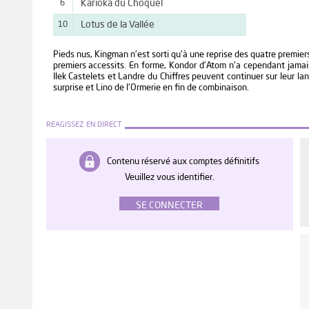
Karioka du Choquel
6
Lotus de la Vallée
10
Pieds nus, Kingman n'est sorti qu'à une reprise des quatre premiers 
premiers accessits. En forme, Kondor d'Atom n'a cependant jamai
Ilek Castelets et Landre du Chiffres peuvent continuer sur leur lanc
surprise et Lino de l'Ormerie en fin de combinaison.
REAGISSEZ EN DIRECT
Contenu réservé aux comptes définitifs
Veuillez vous identifier.
SE CONNECTER