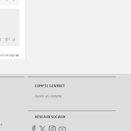
0
-3
aut de page
COMPTE GENYBET
Ouvrir un compte
RÉSEAUX SOCIAUX
es