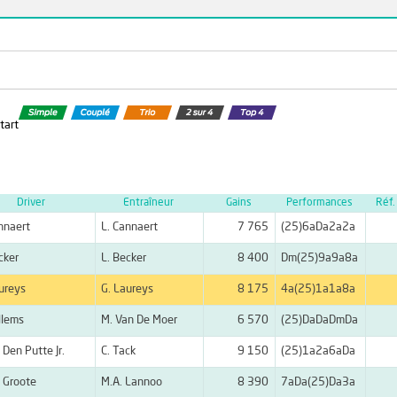
tart
Driver
Entraîneur
Gains
Performances
Réf.
nnaert
L. Cannaert
7 765
(25)6aDa2a2a
cker
L. Becker
8 400
Dm(25)9a9a8a
ureys
G. Laureys
8 175
4a(25)1a1a8a
llems
M. Van De Moer
6 570
(25)DaDaDmDa
n Den Putte Jr.
C. Tack
9 150
(25)1a2a6aDa
 Groote
M.A. Lannoo
8 390
7aDa(25)Da3a