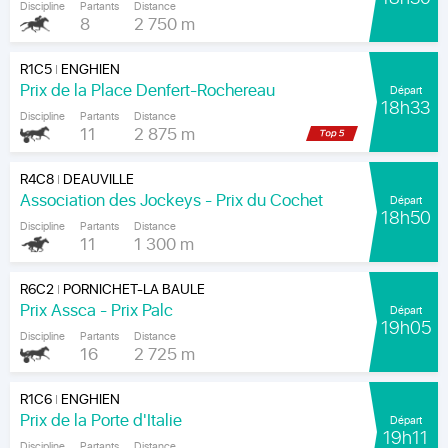
Discipline
Partants
Distance
8
2 750 m
R1C5
ENGHIEN
|
Prix de la Place Denfert-Rochereau
Départ
18h33
Discipline
Partants
Distance
11
2 875 m
R4C8
DEAUVILLE
|
Association des Jockeys - Prix du Cochet
Départ
18h50
Discipline
Partants
Distance
11
1 300 m
R6C2
PORNICHET-LA BAULE
|
Prix Assca - Prix Palc
Départ
19h05
Discipline
Partants
Distance
16
2 725 m
R1C6
ENGHIEN
|
Prix de la Porte d'Italie
Départ
19h11
Discipline
Partants
Distance