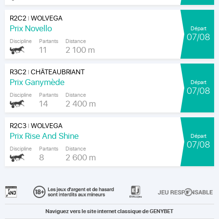
R2C2
WOLVEGA
|
Prix Novello
Départ
07/08
Discipline
Partants
Distance
11
2 100 m
R3C2
CHÂTEAUBRIANT
|
Prix Ganymède
Départ
07/08
Discipline
Partants
Distance
14
2 400 m
R2C3
WOLVEGA
|
Prix Rise And Shine
Départ
07/08
Discipline
Partants
Distance
8
2 600 m
Naviguez vers le site internet classique de GENYBET