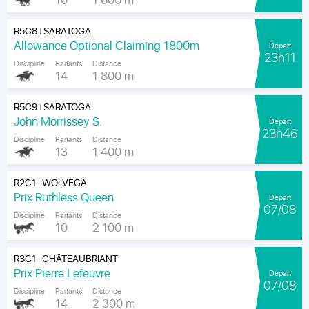
10
1 600 m
R5C8
SARATOGA
|
Allowance Optional Claiming 1800m
Départ
23h11
Discipline
Partants
Distance
14
1 800 m
R5C9
SARATOGA
|
John Morrissey S.
Départ
23h46
Discipline
Partants
Distance
13
1 400 m
R2C1
WOLVEGA
|
Prix Ruthless Queen
Départ
07/08
Discipline
Partants
Distance
10
2 100 m
R3C1
CHÂTEAUBRIANT
|
Prix Pierre Lefeuvre
Départ
07/08
Discipline
Partants
Distance
14
2 300 m