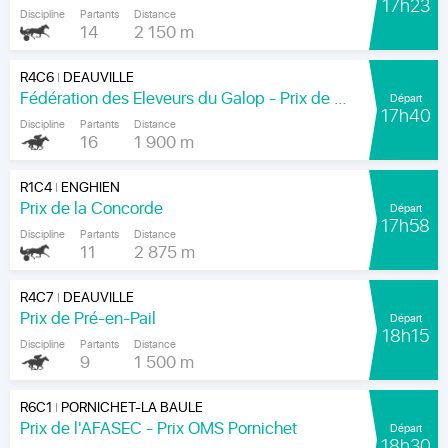
17h23
Discipline
Partants
Distance
14
2 150 m
R4C6
DEAUVILLE
|
Fédération des Eleveurs du Galop - Prix de Colletot
Départ
17h40
Discipline
Partants
Distance
16
1 900 m
R1C4
ENGHIEN
|
Prix de la Concorde
Départ
17h58
Discipline
Partants
Distance
11
2 875 m
R4C7
DEAUVILLE
|
Prix de Pré-en-Pail
Départ
18h15
Discipline
Partants
Distance
9
1 500 m
R6C1
PORNICHET-LA BAULE
|
Prix de l'AFASEC - Prix OMS Pornichet
Départ
18h30