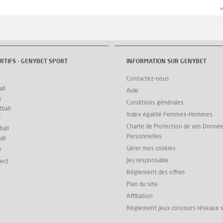
H
RTIFS - GENYBET SPORT
INFORMATION SUR GENYBET
Contactez-nous
ll
Aide
s
Conditions générales
ball
Index égalité Femmes-Hommes
y
Charte de Protection de vos Donné
ball
Personnelles
all
Gérer mes cookies
e
Jeu responsable
rect
Réglement des offres
Plan du site
Affiliation
Réglement jeux concours réseaux 