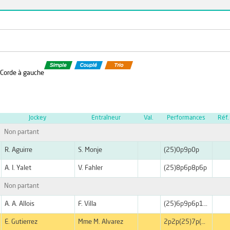
- Corde à gauche
Jockey
Entraîneur
Val.
Performances
Réf.
Non partant
R. Aguirre
S. Monje
(25)0p9p0p
A. I. Yalet
V. Fahler
(25)8p6p8p6p
Non partant
A. A. Allois
F. Villa
(25)6p9p6p10p
E. Gutierrez
Mme M. Alvarez
2p2p(25)7p(24)6p