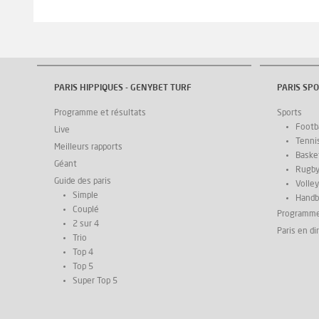
PARIS HIPPIQUES - GENYBET TURF
PARIS SPO
Programme et résultats
Sports
Footba
Live
Tenni
Meilleurs rapports
Basket
Géant
Rugb
Guide des paris
Volley
Simple
Handb
Couplé
Programm
2 sur 4
Paris en di
Trio
Top 4
Top 5
Super Top 5