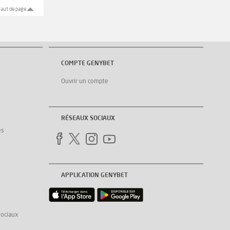
aut de page
COMPTE GENYBET
Ouvrir un compte
RÉSEAUX SOCIAUX
es
APPLICATION GENYBET
sociaux