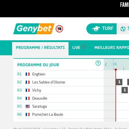
TURF
PROGRAMME / RÉSULTATS
LIVE
MEILLEURS RAPP
11h
PROGRAMME DU JOUR
R1
Enghien
1
R2
Les Sables-d'Olonne
1
R3
Vichy
R4
Deauville
R5
Saratoga
R6
Pornichet-La Baule