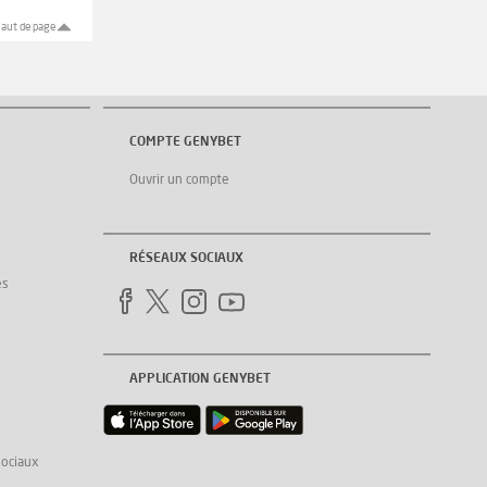
aut de page
COMPTE GENYBET
Ouvrir un compte
RÉSEAUX SOCIAUX
es
APPLICATION GENYBET
sociaux