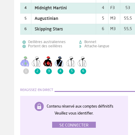
Midnight Martini
4
F3
53
4
Augustinian
5
M3
55,5
5
Skipping Stars
6
M3
55,5
6


Oeillères australiennes
Bonnet


Portent des oeillères
Attache-langue
1
2
3
4
5
6
REAGISSEZ EN DIRECT
Contenu réservé aux comptes définitifs
Veuillez vous identifier.
SE CONNECTER