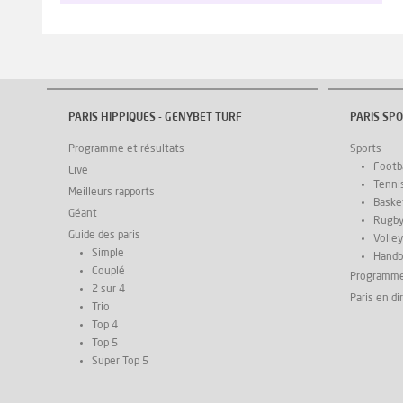
PARIS HIPPIQUES - GENYBET TURF
PARIS SPO
Programme et résultats
Sports
Footba
Live
Tenni
Meilleurs rapports
Basket
Géant
Rugb
Guide des paris
Volley
Simple
Handb
Couplé
Programm
2 sur 4
Paris en di
Trio
Top 4
Top 5
Super Top 5