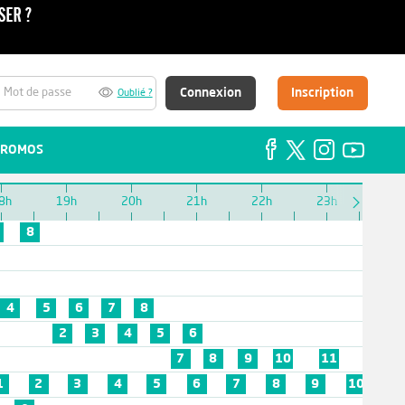
Connexion
Inscription
Oublié ?
ROMOS
8h
19h
20h
21h
22h
23h
00h
8
4
5
6
7
8
2
3
4
5
6
7
8
9
10
11
1
2
3
4
5
6
7
8
9
10
1