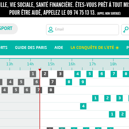
SPORT
ORTS
GUIDE DES PARIS
AIDE
LA CONQUÊTE DE L'ETÉ ☀️
P
13h
14h
15h
16h
17h
18h
1
2
3
4
5
6
7
8
3
4
5
6
7
8
9
4
5
6
7
8
1
2
3
4
1
2