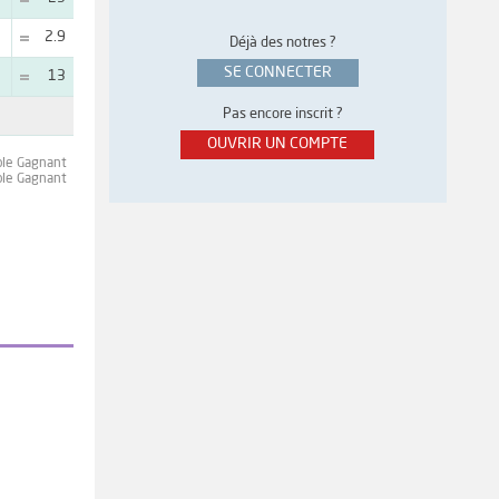
2.9
Déjà des notres ?
SE CONNECTER
13
Pas encore inscrit ?
OUVRIR UN COMPTE
ple Gagnant
ple Gagnant