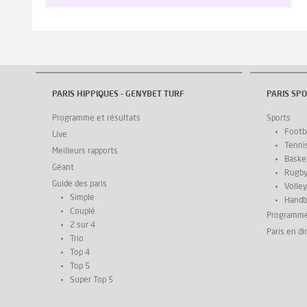
PARIS HIPPIQUES - GENYBET TURF
PARIS SPO
Programme et résultats
Sports
Footba
Live
Tenni
Meilleurs rapports
Basket
Géant
Rugb
Guide des paris
Volley
Simple
Handb
Couplé
Programm
2 sur 4
Paris en di
Trio
Top 4
Top 5
Super Top 5