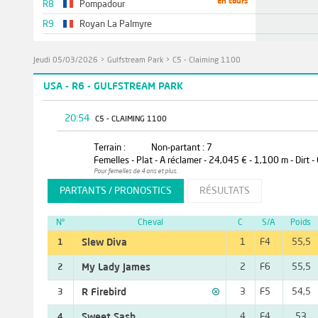
En cours
R8
Pompadour
R9
Royan La Palmyre
Jeudi 05/03/2026
>
Gulfstream Park
>
C5 - Claiming 1100
USA - R6 - GULFSTREAM PARK
20:54
C5 - CLAIMING 1100
Terrain :
Non-partant : 7
Femelles - Plat - A réclamer - 24,045 € - 1,100 m - Dirt 
Pour femelles de 4 ans et plus.
PARTANTS / PRONOSTICS
RÉSULTATS
N°
Cheval
C
S/A
Poids
Slew Diva
1
F4
55,5
1
My Lady James
2
F6
55,5
2

R Firebird
3
F5
54,5
3
Sweet Sash
4
F4
53
4