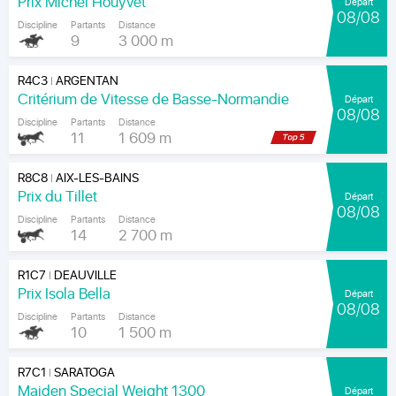
Prix Michel Houyvet
Départ
08/08
Discipline
Partants
Distance
9
3 000 m
R4C3
ARGENTAN
|
Critérium de Vitesse de Basse-Normandie
Départ
08/08
Discipline
Partants
Distance
11
1 609 m
R8C8
AIX-LES-BAINS
|
Prix du Tillet
Départ
08/08
Discipline
Partants
Distance
14
2 700 m
R1C7
DEAUVILLE
|
Prix Isola Bella
Départ
08/08
Discipline
Partants
Distance
10
1 500 m
R7C1
SARATOGA
|
Maiden Special Weight 1300
Départ