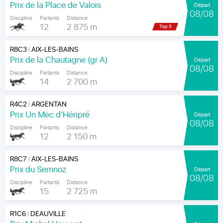
Prix de la Place de Valois
Départ
08/08
Discipline
Partants
Distance
12
2 875 m
R8C3
AIX-LES-BAINS
|
Prix de la Chautagne (gr A)
Départ
08/08
Discipline
Partants
Distance
14
2 700 m
R4C2
ARGENTAN
|
Prix Un Mec d'Héripré
Départ
08/08
Discipline
Partants
Distance
12
2 150 m
R8C7
AIX-LES-BAINS
|
Prix du Semnoz
Départ
08/08
Discipline
Partants
Distance
15
2 725 m
R1C6
DEAUVILLE
|