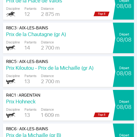
Prix de la Place de Valois
Départ
08/08
Discipline
Partants
Distance
12
2 875 m
R8C3
AIX-LES-BAINS
|
Prix de la Chautagne (gr A)
Départ
08/08
Discipline
Partants
Distance
14
2 700 m
R8C5
AIX-LES-BAINS
|
Prix Kiloutou - Prix de la Michaille (gr A)
Départ
08/08
Discipline
Partants
Distance
13
2 700 m
R4C1
ARGENTAN
|
Prix Hohneck
Départ
08/08
Discipline
Partants
Distance
13
1 609 m
R8C6
AIX-LES-BAINS
|
Prix de la Michaille (gr B)
Départ