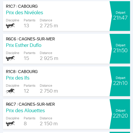
R1C7
CABOURG
|
Prix des Nivéoles
Départ
21h47
Discipline
Partants
Distance
13
2 725 m
R6C6
CAGNES-SUR-MER
|
Prix Esther Duflo
Départ
21h50
Discipline
Partants
Distance
15
2 925 m
R1C8
CABOURG
|
Prix des Ifs
Départ
22h10
Discipline
Partants
Distance
12
2 750 m
R6C7
CAGNES-SUR-MER
|
Prix des Alouettes
Départ
22h20
Discipline
Partants
Distance
8
2 150 m