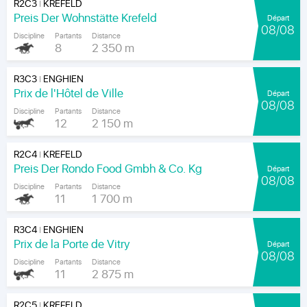
R2C3
KREFELD
|
Preis Der Wohnstätte Krefeld
Départ
08/08
Discipline
Partants
Distance
8
2 350 m
R3C3
ENGHIEN
|
Prix de l'Hôtel de Ville
Départ
08/08
Discipline
Partants
Distance
12
2 150 m
R2C4
KREFELD
|
Preis Der Rondo Food Gmbh & Co. Kg
Départ
08/08
Discipline
Partants
Distance
11
1 700 m
R3C4
ENGHIEN
|
Prix de la Porte de Vitry
Départ
08/08
Discipline
Partants
Distance
11
2 875 m
R2C5
KREFELD
|