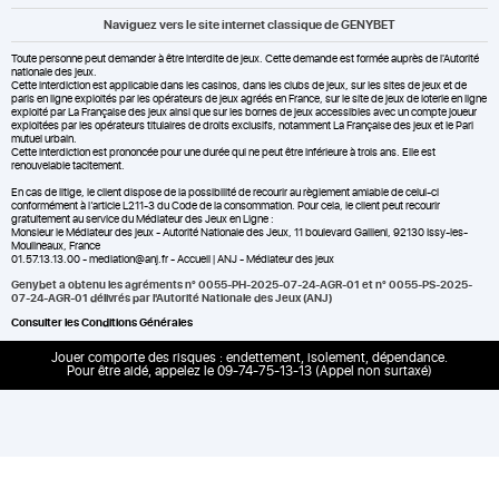
Naviguez vers le site internet classique de GENYBET
Toute personne peut demander à être interdite de jeux. Cette demande est formée auprès de l'Autorité
nationale des jeux.
Cette interdiction est applicable dans les casinos, dans les clubs de jeux, sur les sites de jeux et de
paris en ligne exploités par les opérateurs de jeux agréés en France, sur le site de jeux de loterie en ligne
exploité par La Française des jeux ainsi que sur les bornes de jeux accessibles avec un compte joueur
exploitées par les opérateurs titulaires de droits exclusifs, notamment La Française des jeux et le Pari
mutuel urbain.
Cette interdiction est prononcée pour une durée qui ne peut être inférieure à trois ans. Elle est
renouvelable tacitement.
En cas de litige, le client dispose de la possibilité de recourir au règlement amiable de celui-ci
conformément à l’article L211-3 du Code de la consommation. Pour cela, le client peut recourir
gratuitement au service du Médiateur des Jeux en Ligne :
Monsieur le Médiateur des jeux - Autorité Nationale des Jeux, 11 boulevard Gallieni, 92130 Issy-les-
Moulineaux, France
01.57.13.13.00 - mediation@anj.fr -
Accueil | ANJ - Médiateur des jeux
Genybet a obtenu les agréments n° 0055-PH-2025-07-24-AGR-01 et n° 0055-PS-2025-
07-24-AGR-01 délivrés par l'Autorité Nationale des Jeux (ANJ)
Consulter les Conditions Générales
Jouer comporte des risques : endettement, isolement, dépendance.
Pour être aidé, appelez le 09-74-75-13-13 (Appel non surtaxé)