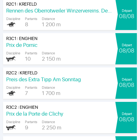
R2C1
KREFELD
|
Rennen des Oberrotweiler Winzervereins. Der Klassiker Am Kaiser.
Départ
08/08
Discipline
Partants
Distance
8
1 200 m
R3C1
ENGHIEN
|
Prix de Pornic
Départ
08/08
Discipline
Partants
Distance
10
2 150 m
R2C2
KREFELD
|
Preis des Extra Tipp Am Sonntag
Départ
08/08
Discipline
Partants
Distance
7
1 700 m
R3C2
ENGHIEN
|
Prix de la Porte de Clichy
Départ
08/08
Discipline
Partants
Distance
9
2 250 m