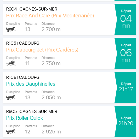
R6C4
CAGNES-SUR-MER
|
Départ
Prix Race And Care (Prix Mediterranée)
04
Discipline
Partants
Distance
min
13
2 700 m
R1C5
CABOURG
|
Départ
Prix Cabourg Jet (Prix Cardères)
06
Discipline
Partants
Distance
min
11
2 750 m
R1C6
CABOURG
|
Prix des Dauphinelles
Départ
21h17
Discipline
Partants
Distance
13
2 050 m
R6C5
CAGNES-SUR-MER
|
Prix Roller Quick
Départ
21h20
Discipline
Partants
Distance
12
2 925 m