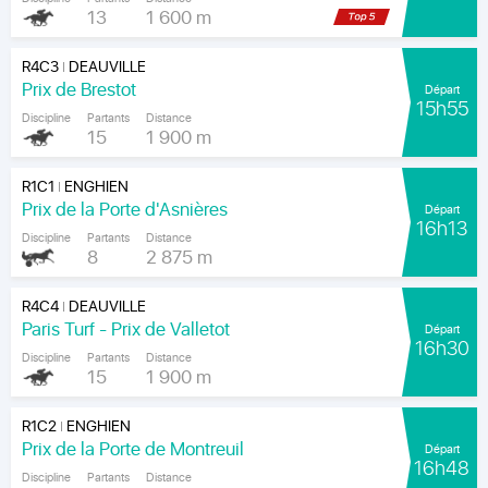
13
1 600 m
R4C3
DEAUVILLE
|
Prix de Brestot
Départ
15h55
Discipline
Partants
Distance
15
1 900 m
R1C1
ENGHIEN
|
Prix de la Porte d'Asnières
Départ
16h13
Discipline
Partants
Distance
8
2 875 m
R4C4
DEAUVILLE
|
Paris Turf - Prix de Valletot
Départ
16h30
Discipline
Partants
Distance
15
1 900 m
R1C2
ENGHIEN
|
Prix de la Porte de Montreuil
Départ
16h48
Discipline
Partants
Distance