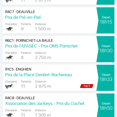
11
2 875 m
R4C7
DEAUVILLE
|
Prix de Pré-en-Pail
Départ
18h15
Discipline
Partants
Distance
9
1 500 m
R6C1
PORNICHET-LA BAULE
|
Prix de l'AFASEC - Prix OMS Pornichet
Départ
18h30
Discipline
Partants
Distance
8
2 750 m
R1C5
ENGHIEN
|
Prix de la Place Denfert-Rochereau
Départ
18h33
Discipline
Partants
Distance
11
2 875 m
R4C8
DEAUVILLE
|
Association des Jockeys - Prix du Cochet
Départ
18h50
Discipline
Partants
Distance
11
1 300 m