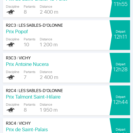
11h55
Discipline
Partants
Distance
8
2 400 m
R2C3
LES SABLES-D'OLONNE
|
Prix Popof
Départ
12h11
Discipline
Partants
Distance
10
1 200 m
R3C3
VICHY
|
Prix Antoine Nucera
Départ
12h28
Discipline
Partants
Distance
7
2 400 m
R2C4
LES SABLES-D'OLONNE
|
Prix Talmont Saint-Hilaire
Départ
12h44
Discipline
Partants
Distance
8
1 950 m
R3C4
VICHY
|
Prix de Saint-Palais
Départ