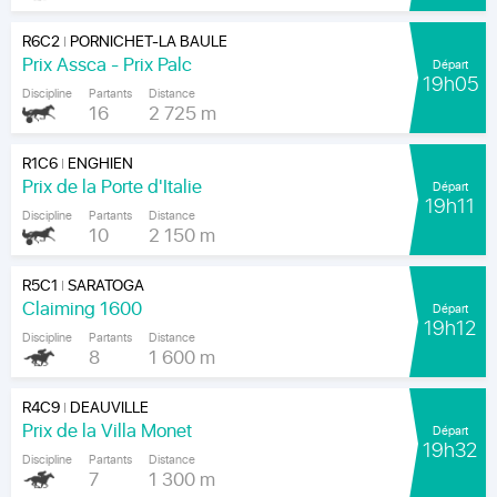
R6C2
PORNICHET-LA BAULE
|
Prix Assca - Prix Palc
Départ
19h05
Discipline
Partants
Distance
16
2 725 m
R1C6
ENGHIEN
|
Prix de la Porte d'Italie
Départ
19h11
Discipline
Partants
Distance
10
2 150 m
R5C1
SARATOGA
|
Claiming 1600
Départ
19h12
Discipline
Partants
Distance
8
1 600 m
R4C9
DEAUVILLE
|
Prix de la Villa Monet
Départ
19h32
Discipline
Partants
Distance
7
1 300 m