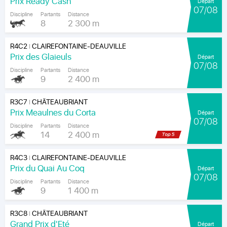
Prix Ready Cash
Départ
07/08
Discipline
Partants
Distance
8
2 300 m
R4C2
CLAIREFONTAINE-DEAUVILLE
|
Prix des Glaieuls
Départ
07/08
Discipline
Partants
Distance
9
2 400 m
R3C7
CHÂTEAUBRIANT
|
Prix Meaulnes du Corta
Départ
07/08
Discipline
Partants
Distance
14
2 400 m
R4C3
CLAIREFONTAINE-DEAUVILLE
|
Prix du Quai Au Coq
Départ
07/08
Discipline
Partants
Distance
9
1 400 m
R3C8
CHÂTEAUBRIANT
|
Grand Prix d'Eté
Départ