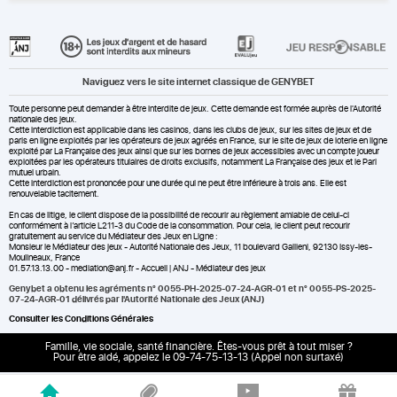
Naviguez vers le site internet classique de GENYBET
Toute personne peut demander à être interdite de jeux. Cette demande est formée auprès de l'Autorité
nationale des jeux.
Cette interdiction est applicable dans les casinos, dans les clubs de jeux, sur les sites de jeux et de
paris en ligne exploités par les opérateurs de jeux agréés en France, sur le site de jeux de loterie en ligne
exploité par La Française des jeux ainsi que sur les bornes de jeux accessibles avec un compte joueur
exploitées par les opérateurs titulaires de droits exclusifs, notamment La Française des jeux et le Pari
mutuel urbain.
Cette interdiction est prononcée pour une durée qui ne peut être inférieure à trois ans. Elle est
renouvelable tacitement.
En cas de litige, le client dispose de la possibilité de recourir au règlement amiable de celui-ci
conformément à l’article L211-3 du Code de la consommation. Pour cela, le client peut recourir
gratuitement au service du Médiateur des Jeux en Ligne :
Monsieur le Médiateur des jeux - Autorité Nationale des Jeux, 11 boulevard Gallieni, 92130 Issy-les-
Moulineaux, France
01.57.13.13.00 - mediation@anj.fr -
Accueil | ANJ - Médiateur des jeux
Genybet a obtenu les agréments n° 0055-PH-2025-07-24-AGR-01 et n° 0055-PS-2025-
07-24-AGR-01 délivrés par l'Autorité Nationale des Jeux (ANJ)
Consulter les Conditions Générales
Famille, vie sociale, santé financière. Êtes-vous prêt à tout miser ?
Pour être aidé, appelez le 09-74-75-13-13 (Appel non surtaxé)