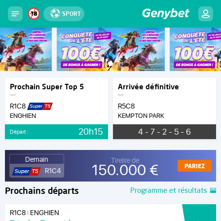
SPORT
Prochain Super Top 5
Arrivée définitive
R1C8
R5C8
ENGHIEN
KEMPTON PARK
20h15
4 - 7 - 2 - 5 - 6
Départ :
Demain
Tirelire de
150.000 €
PARIEZ
R1C4
Prochains départs
Programme et résultats
R1C8
ENGHIEN
|