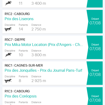
11
3 400 m
R1C2
CABOURG
|
Prix des Liserons
Départ
07/08
Discipline
Partants
Distance
14
2 750 m
R5C7
DIEPPE
|
Prix Mika Motor Location (Prix d'Angers - Chamionnat Paris-Turf des Apprentis-Jeunes-Jockeys)
Départ
07/08
Discipline
Partants
Distance
10
3 800 m
R6C1
CAGNES-SUR-MER
|
Prix des Jonquilles - Prix du Journal Paris-Turf
Départ
07/08
Discipline
Partants
Distance
8
2 925 m
R1C3
CABOURG
|
Prix des Coréopsis
Départ
07/08
Discipline
Partants
Distance