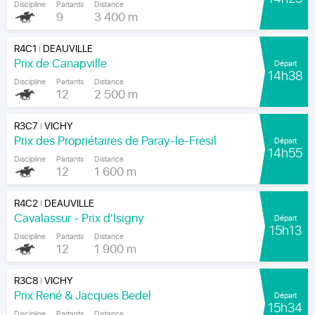
Discipline
Partants
Distance
9
3 400 m
R4C1
DEAUVILLE
|
Prix de Canapville
Départ
14h38
Discipline
Partants
Distance
12
2 500 m
R3C7
VICHY
|
Prix des Propriétaires de Paray-le-Fresil
Départ
14h55
Discipline
Partants
Distance
12
1 600 m
R4C2
DEAUVILLE
|
Cavalassur - Prix d'Isigny
Départ
15h13
Discipline
Partants
Distance
12
1 900 m
R3C8
VICHY
|
Prix René & Jacques Bedel
Départ
15h34
Discipline
Partants
Distance