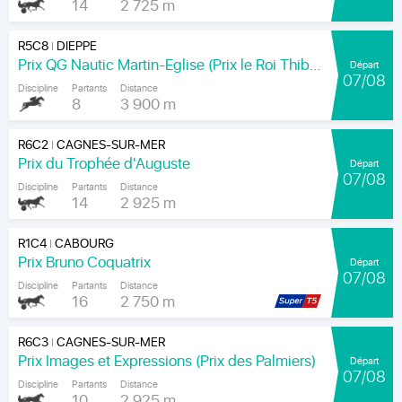
14
2 725 m
R5C8
DIEPPE
|
Prix QG Nautic Martin-Eglise (Prix le Roi Thibault)
Départ
07/08
Discipline
Partants
Distance
8
3 900 m
R6C2
CAGNES-SUR-MER
|
Prix du Trophée d'Auguste
Départ
07/08
Discipline
Partants
Distance
14
2 925 m
R1C4
CABOURG
|
Prix Bruno Coquatrix
Départ
07/08
Discipline
Partants
Distance
16
2 750 m
R6C3
CAGNES-SUR-MER
|
Prix Images et Expressions (Prix des Palmiers)
Départ
07/08
Discipline
Partants
Distance
10
2 925 m