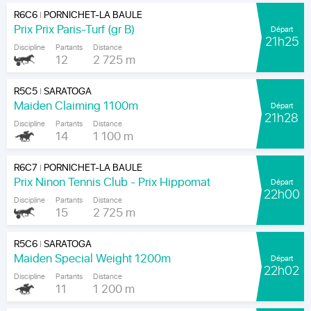
R6C6
PORNICHET-LA BAULE
|
Prix Prix Paris-Turf (gr B)
Départ
21h25
Discipline
Partants
Distance
12
2 725 m
R5C5
SARATOGA
|
Maiden Claiming 1100m
Départ
21h28
Discipline
Partants
Distance
14
1 100 m
R6C7
PORNICHET-LA BAULE
|
Prix Ninon Tennis Club - Prix Hippomat
Départ
22h00
Discipline
Partants
Distance
15
2 725 m
R5C6
SARATOGA
|
Maiden Special Weight 1200m
Départ
22h02
Discipline
Partants
Distance
11
1 200 m