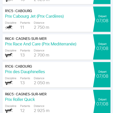
R1C5
CABOURG
|
Prix Cabourg Jet (Prix Cardères)
Départ
07/08
Discipline
Partants
Distance
11
2 750 m
R6C4
CAGNES-SUR-MER
|
Prix Race And Care (Prix Mediterranée)
Départ
07/08
Discipline
Partants
Distance
13
2 700 m
R1C6
CABOURG
|
Prix des Dauphinelles
Départ
07/08
Discipline
Partants
Distance
13
2 050 m
R6C5
CAGNES-SUR-MER
|
Prix Roller Quick
Départ
07/08
Discipline
Partants
Distance
12
2 925 m