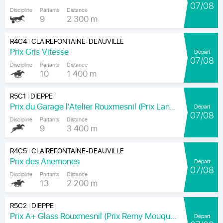
07/08
Discipline
Partants
Distance
9
2 300 m
R4C4
CLAIREFONTAINE-DEAUVILLE
|
Prix Gris Vitesse
Départ
07/08
Discipline
Partants
Distance
10
1 400 m
R5C1
DIEPPE
|
Prix du Garage l'Atelier Rouxmesnil (Prix Lands End)
Départ
07/08
Discipline
Partants
Distance
9
3 400 m
R4C5
CLAIREFONTAINE-DEAUVILLE
|
Prix des Anemones
Départ
07/08
Discipline
Partants
Distance
13
2 200 m
R5C2
DIEPPE
|
Prix A+ Glass Rouxmesnil (Prix Remy Mouquet)
Départ