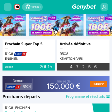
SPORT
Prochain Super Top 5
Arrivée définitive
R1C8
R5C8
ENGHIEN
KEMPTON PARK
20h15
4 - 7 - 2 - 5 - 6
Départ :
Demain
Tirelire de
150.000 €
PARIEZ
R1C4
Prochains départs
Programme et résultats
R1C8
ENGHIEN
|