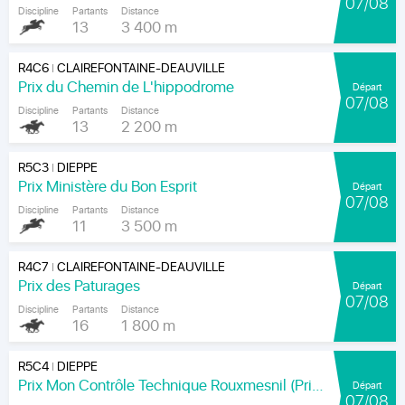
07/08
Discipline
Partants
Distance
13
3 400 m
R4C6
CLAIREFONTAINE-DEAUVILLE
|
Prix du Chemin de L'hippodrome
Départ
07/08
Discipline
Partants
Distance
13
2 200 m
R5C3
DIEPPE
|
Prix Ministère du Bon Esprit
Départ
07/08
Discipline
Partants
Distance
11
3 500 m
R4C7
CLAIREFONTAINE-DEAUVILLE
|
Prix des Paturages
Départ
07/08
Discipline
Partants
Distance
16
1 800 m
R5C4
DIEPPE
|
Prix Mon Contrôle Technique Rouxmesnil (Prix Jean de la Rochefoucauld)
Départ
07/08