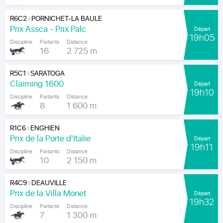
R6C2
PORNICHET-LA BAULE
|
Prix Assca - Prix Palc
Départ
19h05
Discipline
Partants
Distance
16
2 725 m
R5C1
SARATOGA
|
Claiming 1600
Départ
19h10
Discipline
Partants
Distance
8
1 600 m
R1C6
ENGHIEN
|
Prix de la Porte d'Italie
Départ
19h11
Discipline
Partants
Distance
10
2 150 m
R4C9
DEAUVILLE
|
Prix de la Villa Monet
Départ
19h32
Discipline
Partants
Distance
7
1 300 m