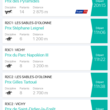
Prix des Pyramides
Départ
20h15
Discipline
Partants
Distance
14
2 875 m
R2C1
LES SABLES-D'OLONNE
|
Prix Stéphane Leignel
Départ
11h06
Discipline
Partants
Distance
6
1 200 m
R3C1
VICHY
|
Prix du Parc Napoléon III
Départ
11h22
Discipline
Partants
Distance
8
3 200 m
R2C2
LES SABLES-D'OLONNE
|
Prix Gilles Tartoué
Départ
11h38
Discipline
Partants
Distance
8
2 700 m
R3C2
VICHY
|
Prix de Saint-Didier-la-Forêt
Départ