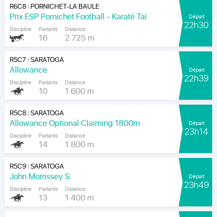
R6C8
PORNICHET-LA BAULE
|
Prix ESP Pornichet Football - Karaté Taï
Départ
22h30
Discipline
Partants
Distance
16
2 725 m
R5C7
SARATOGA
|
Allowance
Départ
22h39
Discipline
Partants
Distance
10
1 600 m
R5C8
SARATOGA
|
Allowance Optional Claiming 1800m
Départ
23h14
Discipline
Partants
Distance
14
1 800 m
R5C9
SARATOGA
|
John Morrissey S.
Départ
23h49
Discipline
Partants
Distance
13
1 400 m