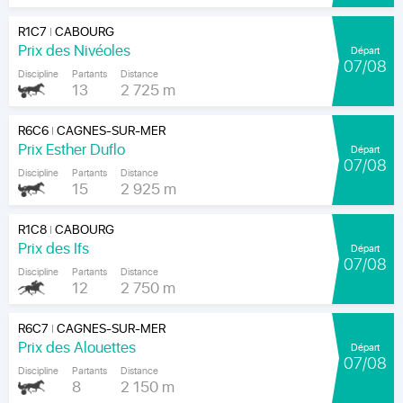
R1C7
CABOURG
|
Prix des Nivéoles
Départ
07/08
Discipline
Partants
Distance
13
2 725 m
R6C6
CAGNES-SUR-MER
|
Prix Esther Duflo
Départ
07/08
Discipline
Partants
Distance
15
2 925 m
R1C8
CABOURG
|
Prix des Ifs
Départ
07/08
Discipline
Partants
Distance
12
2 750 m
R6C7
CAGNES-SUR-MER
|
Prix des Alouettes
Départ
07/08
Discipline
Partants
Distance
8
2 150 m