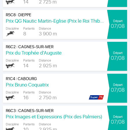
14
2 725 m
R5C8
DIEPPE
|
Prix QG Nautic Martin-Eglise (Prix le Roi Thibault)
Départ
07/08
Discipline
Partants
Distance
8
3 900 m
R6C2
CAGNES-SUR-MER
|
Prix du Trophée d'Auguste
Départ
07/08
Discipline
Partants
Distance
14
2 925 m
R1C4
CABOURG
|
Prix Bruno Coquatrix
Départ
07/08
Discipline
Partants
Distance
16
2 750 m
R6C3
CAGNES-SUR-MER
|
Prix Images et Expressions (Prix des Palmiers)
Départ
07/08
Discipline
Partants
Distance
10
2 925 m