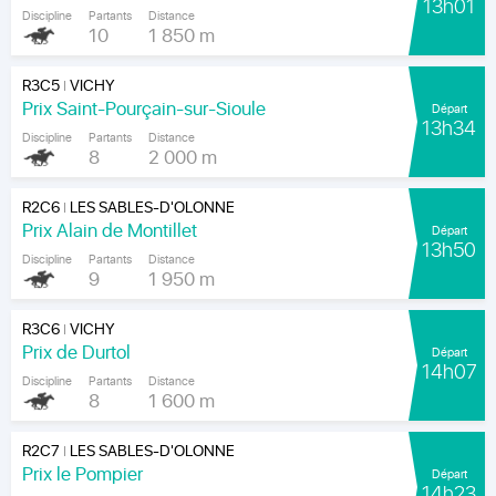
13h01
Discipline
Partants
Distance
10
1 850 m
R3C5
VICHY
|
Prix Saint-Pourçain-sur-Sioule
Départ
13h34
Discipline
Partants
Distance
8
2 000 m
R2C6
LES SABLES-D'OLONNE
|
Prix Alain de Montillet
Départ
13h50
Discipline
Partants
Distance
9
1 950 m
R3C6
VICHY
|
Prix de Durtol
Départ
14h07
Discipline
Partants
Distance
8
1 600 m
R2C7
LES SABLES-D'OLONNE
|
Prix le Pompier
Départ
14h23