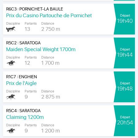
R6C3
PORNICHET-LA BAULE
|
Prix du Casino Partouche de Pornichet
Départ
19h40
Discipline
Partants
Distance
13
2 750 m
R5C2
SARATOGA
|
Maiden Special Weight 1700m
Départ
19h44
Discipline
Partants
Distance
12
1 700 m
R1C7
ENGHIEN
|
Prix de l'Aigle
Départ
19h48
Discipline
Partants
Distance
9
2 875 m
R5C4
SARATOGA
|
Claiming 1200m
Départ
20h54
Discipline
Partants
Distance
9
1 200 m