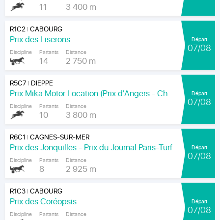
11
3 400 m
R1C2
CABOURG
|
Prix des Liserons
Départ
07/08
Discipline
Partants
Distance
14
2 750 m
R5C7
DIEPPE
|
Prix Mika Motor Location (Prix d'Angers - Chamionnat Paris-Turf des Apprentis-Jeunes-Jockeys)
Départ
07/08
Discipline
Partants
Distance
10
3 800 m
R6C1
CAGNES-SUR-MER
|
Prix des Jonquilles - Prix du Journal Paris-Turf
Départ
07/08
Discipline
Partants
Distance
8
2 925 m
R1C3
CABOURG
|
Prix des Coréopsis
Départ
07/08
Discipline
Partants
Distance