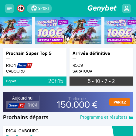
SPORT
Prochain Super Top 5
Arrivée définitive
R1C4
R5C9
CABOURG
SARATOGA
20h15
5 - 10 - 7 - 2
Départ :
Aujourd'hui
Tirelire de
150.000 €
PARIEZ
R1C4
Prochains départs
Programme et résultats
R1C4
CABOURG
|