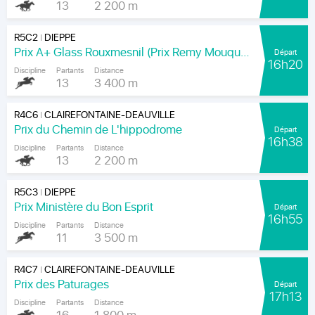
13
2 200 m
R5C2
DIEPPE
|
Prix A+ Glass Rouxmesnil (Prix Remy Mouquet)
Départ
16h20
Discipline
Partants
Distance
13
3 400 m
R4C6
CLAIREFONTAINE-DEAUVILLE
|
Prix du Chemin de L'hippodrome
Départ
16h38
Discipline
Partants
Distance
13
2 200 m
R5C3
DIEPPE
|
Prix Ministère du Bon Esprit
Départ
16h55
Discipline
Partants
Distance
11
3 500 m
R4C7
CLAIREFONTAINE-DEAUVILLE
|
Prix des Paturages
Départ
17h13
Discipline
Partants
Distance