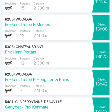
12h50
Discipline
Partants
Distance
15
2 300 m
R2C5
WOLVEGA
|
Fokkers Trofee R Merries
Départ
13h08
Discipline
Partants
Distance
12
2 100 m
R3C5
CHÂTEAUBRIANT
|
Prix Henri Portais
Départ
13h25
Discipline
Partants
Distance
12
2 300 m
R2C6
WOLVEGA
|
Fokkers Trofee R Hengsten & Ruins
Départ
13h42
Discipline
Partants
Distance
7
2 100 m
R4C1
CLAIREFONTAINE-DEAUVILLE
|
Genybet - Prix Kenmare
Départ
13h43