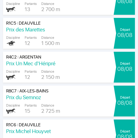
08/08
Discipline
Partants
Distance
13
2 700 m
R1C5
DEAUVILLE
|
Prix des Marettes
Départ
08/08
Discipline
Partants
Distance
12
1 500 m
R4C2
ARGENTAN
|
Prix Un Mec d'Héripré
Départ
08/08
Discipline
Partants
Distance
12
2 150 m
R8C7
AIX-LES-BAINS
|
Prix du Semnoz
Départ
08/08
Discipline
Partants
Distance
15
2 725 m
R1C6
DEAUVILLE
|
Prix Michel Houyvet
Départ
08/08