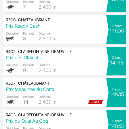
Discipline
Partants
Distance
7
2 400 m
R3C6
CHÂTEAUBRIANT
|
Prix Ready Cash
Départ
14h00
Discipline
Partants
Distance
8
2 300 m
R4C2
CLAIREFONTAINE-DEAUVILLE
|
Prix des Glaieuls
Départ
14h18
Discipline
Partants
Distance
9
2 400 m
R3C7
CHÂTEAUBRIANT
|
Prix Meaulnes du Corta
Départ
14h35
Discipline
Partants
Distance
14
2 400 m
R4C3
CLAIREFONTAINE-DEAUVILLE
|
Prix du Quai Au Coq
Départ
14h53
Discipline
Partants
Distance