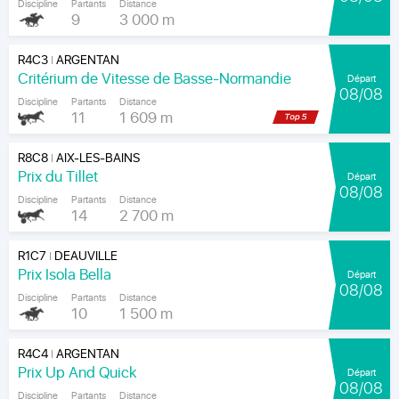
Discipline
Partants
Distance
9
3 000 m
R4C3
ARGENTAN
|
Critérium de Vitesse de Basse-Normandie
Départ
08/08
Discipline
Partants
Distance
11
1 609 m
R8C8
AIX-LES-BAINS
|
Prix du Tillet
Départ
08/08
Discipline
Partants
Distance
14
2 700 m
R1C7
DEAUVILLE
|
Prix Isola Bella
Départ
08/08
Discipline
Partants
Distance
10
1 500 m
R4C4
ARGENTAN
|
Prix Up And Quick
Départ
08/08
Discipline
Partants
Distance