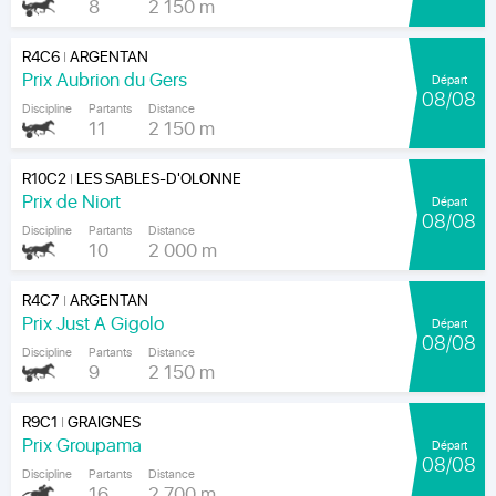
8
2 150 m
R4C6
ARGENTAN
|
Prix Aubrion du Gers
Départ
08/08
Discipline
Partants
Distance
11
2 150 m
R10C2
LES SABLES-D'OLONNE
|
Prix de Niort
Départ
08/08
Discipline
Partants
Distance
10
2 000 m
R4C7
ARGENTAN
|
Prix Just A Gigolo
Départ
08/08
Discipline
Partants
Distance
9
2 150 m
R9C1
GRAIGNES
|
Prix Groupama
Départ
08/08
Discipline
Partants
Distance
16
2 700 m