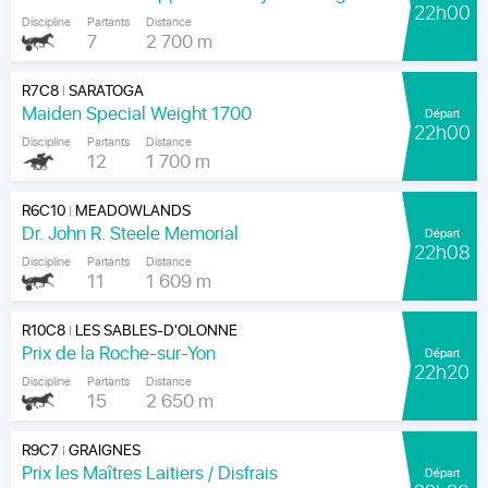
22h00
Discipline
Partants
Distance
7
2 700 m
R7C8
SARATOGA
|
Maiden Special Weight 1700
Départ
22h00
Discipline
Partants
Distance
12
1 700 m
R6C10
MEADOWLANDS
|
Dr. John R. Steele Memorial
Départ
22h08
Discipline
Partants
Distance
11
1 609 m
R10C8
LES SABLES-D'OLONNE
|
Prix de la Roche-sur-Yon
Départ
22h20
Discipline
Partants
Distance
15
2 650 m
R9C7
GRAIGNES
|
Prix les Maîtres Laitiers / Disfrais
Départ