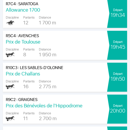
R7C4
SARATOGA
|
Allowance 1700
Départ
19h34
Discipline
Partants
Distance
12
1 700 m
R5C4
AVENCHES
|
Prix de Toulouse
Départ
19h45
Discipline
Partants
Distance
8
1 950 m
R10C3
LES SABLES-D'OLONNE
|
Prix de Challans
Départ
19h50
Discipline
Partants
Distance
16
2 775 m
R9C2
GRAIGNES
|
Prix des Bénévoles de l'Hippodrome
Départ
20h00
Discipline
Partants
Distance
11
2 700 m