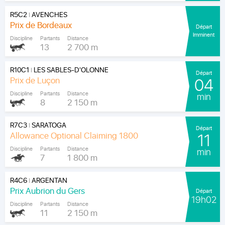
R5C2
AVENCHES
|
Prix de Bordeaux
Départ
Imminent
Discipline
Partants
Distance
13
2 700 m
R10C1
LES SABLES-D'OLONNE
|
Départ
Prix de Luçon
04
Discipline
Partants
Distance
min
8
2 150 m
R7C3
SARATOGA
|
Départ
Allowance Optional Claiming 1800
11
Discipline
Partants
Distance
min
7
1 800 m
R4C6
ARGENTAN
|
Prix Aubrion du Gers
Départ
19h02
Discipline
Partants
Distance
11
2 150 m