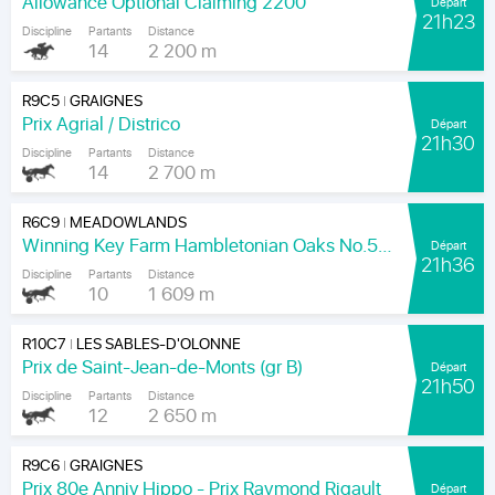
Allowance Optional Claiming 2200
Départ
21h23
Discipline
Partants
Distance
14
2 200 m
R9C5
GRAIGNES
|
Prix Agrial / Districo
Départ
21h30
Discipline
Partants
Distance
14
2 700 m
R6C9
MEADOWLANDS
|
Winning Key Farm Hambletonian Oaks No.56 - Final
Départ
21h36
Discipline
Partants
Distance
10
1 609 m
R10C7
LES SABLES-D'OLONNE
|
Prix de Saint-Jean-de-Monts (gr B)
Départ
21h50
Discipline
Partants
Distance
12
2 650 m
R9C6
GRAIGNES
|
Prix 80e Anniv Hippo - Prix Raymond Rigault
Départ