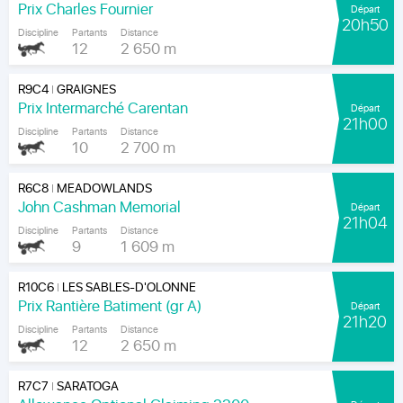
Prix Charles Fournier
Départ
20h50
Discipline
Partants
Distance
12
2 650 m
R9C4
GRAIGNES
|
Prix Intermarché Carentan
Départ
21h00
Discipline
Partants
Distance
10
2 700 m
R6C8
MEADOWLANDS
|
John Cashman Memorial
Départ
21h04
Discipline
Partants
Distance
9
1 609 m
R10C6
LES SABLES-D'OLONNE
|
Prix Rantière Batiment (gr A)
Départ
21h20
Discipline
Partants
Distance
12
2 650 m
R7C7
SARATOGA
|