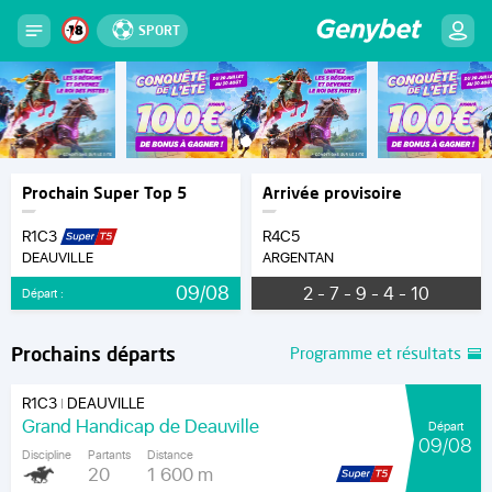
SPORT
Prochain Super Top 5
Arrivée provisoire
R1C3
R4C5
DEAUVILLE
ARGENTAN
09/08
2 - 7 - 9 - 4 - 10
Départ :
Prochains départs
Programme et résultats
R1C3
DEAUVILLE
|
Grand Handicap de Deauville
Départ
09/08
Discipline
Partants
Distance
20
1 600 m