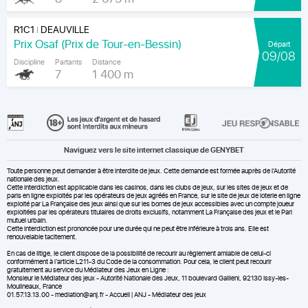
R1C1
DEAUVILLE
|
Prix Osaf (Prix de Tour-en-Bessin)
Départ
09/08
Discipline
Partants
Distance
7
1 400 m
Naviguez vers le site internet classique de GENYBET
Toute personne peut demander à être interdite de jeux. Cette demande est formée auprès de l'Autorité
nationale des jeux.
Cette interdiction est applicable dans les casinos, dans les clubs de jeux, sur les sites de jeux et de
paris en ligne exploités par les opérateurs de jeux agréés en France, sur le site de jeux de loterie en ligne
exploité par La Française des jeux ainsi que sur les bornes de jeux accessibles avec un compte joueur
exploitées par les opérateurs titulaires de droits exclusifs, notamment La Française des jeux et le Pari
mutuel urbain.
Cette interdiction est prononcée pour une durée qui ne peut être inférieure à trois ans. Elle est
renouvelable tacitement.
En cas de litige, le client dispose de la possibilité de recourir au règlement amiable de celui-ci
conformément à l’article L211-3 du Code de la consommation. Pour cela, le client peut recourir
gratuitement au service du Médiateur des Jeux en Ligne :
Monsieur le Médiateur des jeux - Autorité Nationale des Jeux, 11 boulevard Gallieni, 92130 Issy-les-
Moulineaux, France
01.57.13.13.00 - mediation@anj.fr -
Accueil | ANJ - Médiateur des jeux