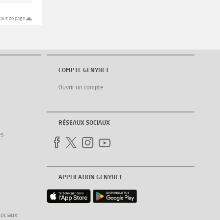
aut de page
COMPTE GENYBET
Ouvrir un compte
RÉSEAUX SOCIAUX
es
APPLICATION GENYBET
sociaux