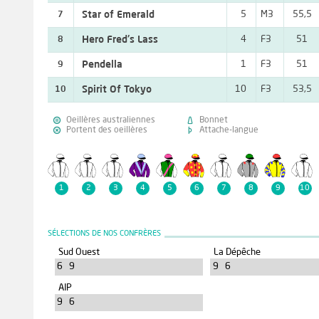
Star of Emerald
5
M3
55,5
7
Hero Fred's Lass
4
F3
51
8
Pendella
1
F3
51
9
Spirit Of Tokyo
10
F3
53,5
10


Oeillères australiennes
Bonnet


Portent des oeillères
Attache-langue
1
2
3
4
5
6
7
8
9
10
SÉLECTIONS DE NOS CONFRÈRES
Sud Ouest
La Dépêche
6 9
9 6
AIP
9 6