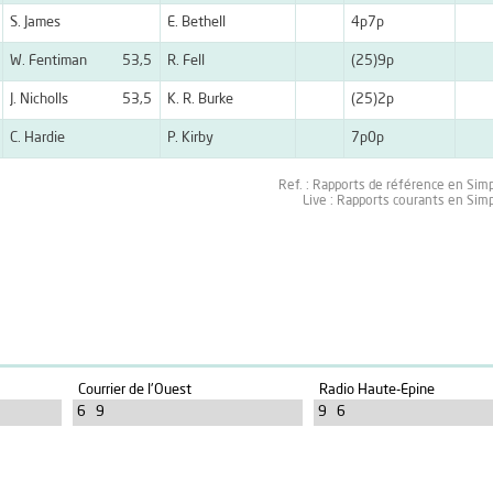
S. James
E. Bethell
4p7p
W. Fentiman
53,5
R. Fell
(25)9p
J. Nicholls
53,5
K. R. Burke
(25)2p
C. Hardie
P. Kirby
7p0p
Ref. : Rapports de référence en Sim
Live : Rapports courants en Sim
Courrier de l'Ouest
Radio Haute-Epine
6 9
9 6