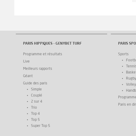
PARIS HIPPIQUES - GENYBET TURF
PARIS SPO
Programme et résultats
Sports
Footba
Live
Tenni
Meilleurs rapports
Basket
Géant
Rugb
Guide des paris
Volley
Simple
Handb
Couplé
Programm
2 sur 4
Paris en di
Trio
Top 4
Top 5
Super Top 5