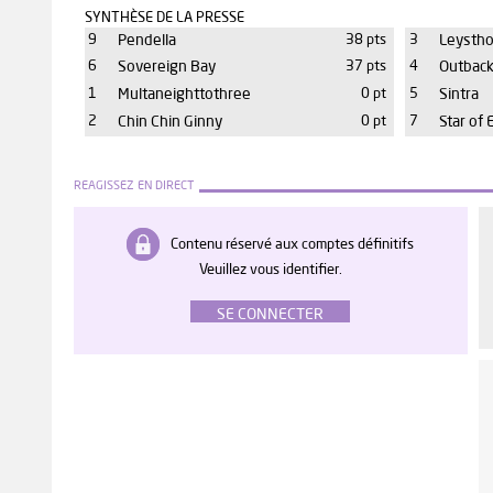
SYNTHÈSE DE LA PRESSE
9
Pendella
38 pts
3
Leystho
6
Sovereign Bay
37 pts
4
Outback
1
Multaneighttothree
0 pt
5
Sintra
2
Chin Chin Ginny
0 pt
7
Star of
REAGISSEZ EN DIRECT
Contenu réservé aux comptes définitifs
Veuillez vous identifier.
SE CONNECTER