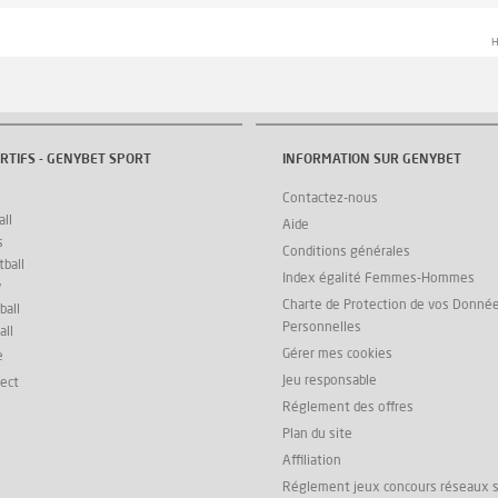
H
RTIFS - GENYBET SPORT
INFORMATION SUR GENYBET
Contactez-nous
ll
Aide
s
Conditions générales
ball
Index égalité Femmes-Hommes
y
Charte de Protection de vos Donné
ball
Personnelles
all
Gérer mes cookies
e
Jeu responsable
rect
Réglement des offres
Plan du site
Affiliation
Réglement jeux concours réseaux 