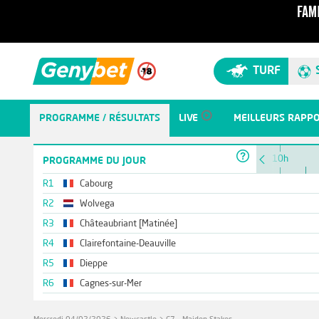
TURF
PROGRAMME / RÉSULTATS
LIVE
MEILLEURS RAPP
10h
PROGRAMME DU JOUR
R1
Cabourg
R2
Wolvega
R3
Châteaubriant [Matinée]
R4
Clairefontaine-Deauville
R5
Dieppe
R6
Cagnes-sur-Mer