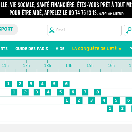
SPORT
ORTS
GUIDE DES PARIS
AIDE
LA CONQUÊTE DE L'ETÉ ☀️
P
11h
12h
13h
14h
15h
16h
1
1
2
3
4
5
6
1
2
3
4
5
6
7
8
1
2
3
4
5
6
1
2