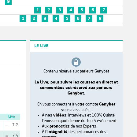
9
1
2
3
4
5
6
7
1
2
3
4
5
6
7
8
LE LIVE
Contenu réservé aux parieurs Genybet
Le Live, pour suivre les courses en direct et
commentées est réservé aux parieurs
Genybet.
En vous connectant à votre compte
Genybet
vous avez accès :
À
nos vidéos
: interviews et 100% Quinté,
Live
l'émission quotidienne du Top 5 évènement
7.2
Aux
pronostics
de nos Experts
À
l'intégralité
des performances des
7.5