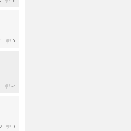
2
-3
1
0
1
-2
2
0