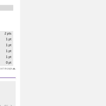
2 pts
1 pt
1 pt
1 pt
1 pt
0 pt
aut de page