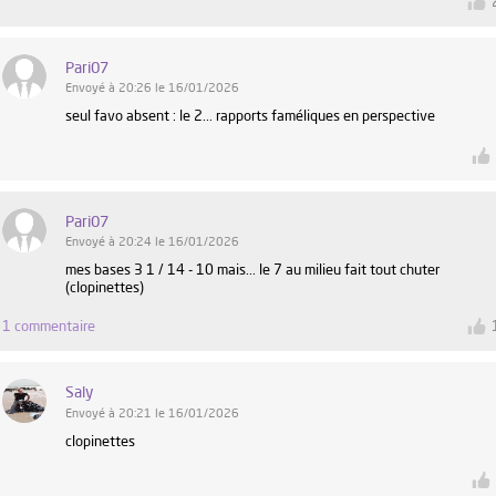
Pari07
Envoyé à 20:26 le 16/01/2026
seul favo absent : le 2... rapports faméliques en perspective
Pari07
Envoyé à 20:24 le 16/01/2026
mes bases 3 1 / 14 - 10 mais... le 7 au milieu fait tout chuter
(clopinettes)
1 commentaire
Saly
Envoyé à 20:21 le 16/01/2026
clopinettes