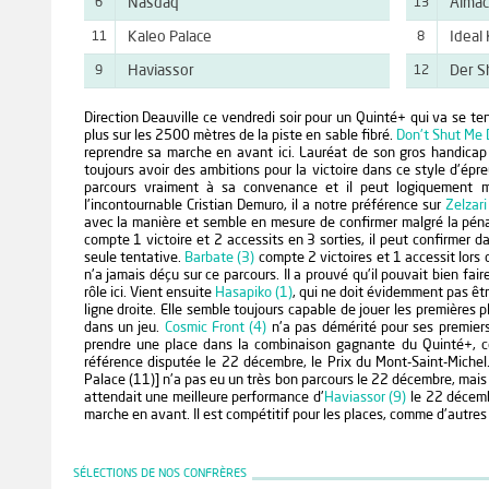
Nasdaq
Almac
6
13
Kaleo Palace
Ideal
11
8
Haviassor
Der S
9
12
Direction Deauville ce vendredi soir pour un Quinté+ qui va se t
plus sur les 2500 mètres de la piste en sable fibré.
Don't Shut Me 
reprendre sa marche en avant ici. Lauréat de son gros handica
toujours avoir des ambitions pour la victoire dans ce style d'ép
parcours vraiment à sa convenance et il peut logiquement m
l'incontournable Cristian Demuro, il a notre préférence sur
Zelzari
avec la manière et semble en mesure de confirmer malgré la pénalis
compte 1 victoire et 2 accessits en 3 sorties, il peut confirmer d
seule tentative.
Barbate (3)
compte 2 victoires et 1 accessit lors 
n'a jamais déçu sur ce parcours. Il a prouvé qu'il pouvait bien fai
rôle ici. Vient ensuite
Hasapiko (1)
, qui ne doit évidemment pas êt
ligne droite. Elle semble toujours capable de jouer les premières 
dans un jeu.
Cosmic Front (4)
n'a pas démérité pour ses premiers
prendre une place dans la combinaison gagnante du Quinté+,
référence disputée le 22 décembre, le Prix du Mont-Saint-Michel.
Palace (11)] n'a pas eu un très bon parcours le 22 décembre, mais i
attendait une meilleure performance d'
Haviassor (9)
le 22 décembr
marche en avant. Il est compétitif pour les places, comme d'autre
SÉLECTIONS DE NOS CONFRÈRES