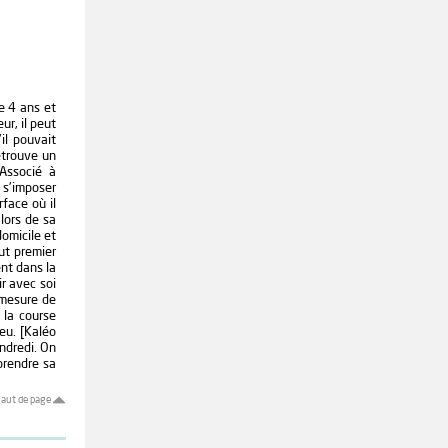
e 4 ans et
r, il peut
il pouvait
etrouve un
Associé à
e s'imposer
face où il
 lors de sa
domicile et
out premier
nt dans la
ir avec soi
 mesure de
 la course
eu. [Kaléo
endredi. On
prendre sa
aut de page