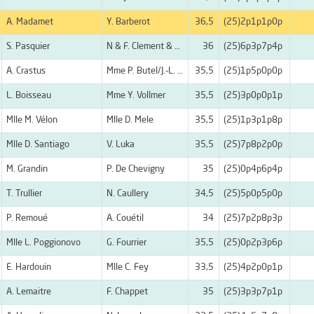
A. Madamet
Y. Barberot
36,5
(25)2p1p1p0p
S. Pasquier
N & F. Clement & Hermans
36
(25)6p3p7p4p
A. Crastus
Mme P. Butel/J.-L. Beaunez
35,5
(25)1p5p0p0p
L. Boisseau
Mme Y. Vollmer
35,5
(25)3p0p0p1p
Mlle M. Vélon
Mlle D. Mele
35,5
(25)1p3p1p8p
Mlle D. Santiago
V. Luka
35,5
(25)7p8p2p0p
M. Grandin
P. De Chevigny
35
(25)0p4p6p4p
T. Trullier
N. Caullery
34,5
(25)5p0p5p0p
P. Remoué
A. Couétil
34
(25)7p2p8p3p
Mlle L. Poggionovo
G. Fourrier
35,5
(25)0p2p3p6p
E. Hardouin
Mlle C. Fey
33,5
(25)4p2p0p1p
A. Lemaitre
F. Chappet
35
(25)3p3p7p1p