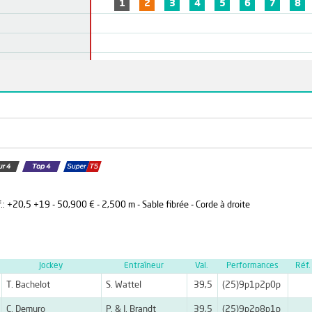
1
2
3
4
5
6
7
8
f.: +20,5 +19 - 50,900 € - 2,500 m - Sable fibrée - Corde à droite
Jockey
Entraîneur
Val.
Performances
Réf.
T. Bachelot
S. Wattel
39,5
(25)9p1p2p0p
C. Demuro
P. & J. Brandt
39,5
(25)9p2p8p1p