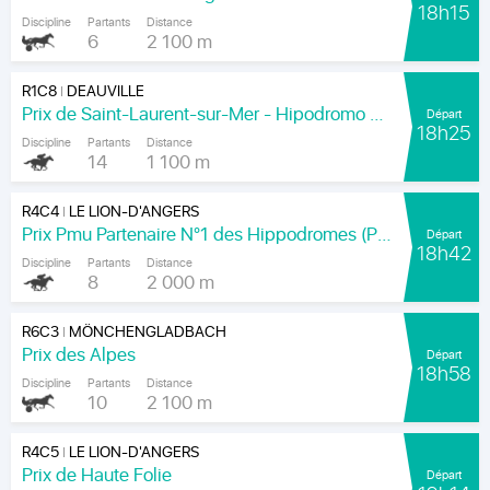
18h15
Discipline
Partants
Distance
6
2 100 m
R1C8
DEAUVILLE
|
Prix de Saint-Laurent-sur-Mer - Hipodromo de Maronas
Départ
18h25
Discipline
Partants
Distance
14
1 100 m
R4C4
LE LION-D'ANGERS
|
Prix Pmu Partenaire N°1 des Hippodromes (Prix du Moulin de Varennes)
Départ
18h42
Discipline
Partants
Distance
8
2 000 m
R6C3
MÖNCHENGLADBACH
|
Prix des Alpes
Départ
18h58
Discipline
Partants
Distance
10
2 100 m
R4C5
LE LION-D'ANGERS
|
Prix de Haute Folie
Départ