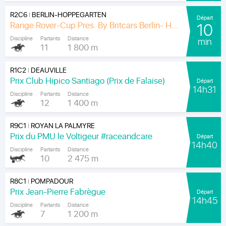
R2C6
BERLIN-HOPPEGARTEN
|
Départ
Range Rover-Cup Pres. By Britcars Berlin- Hoppegartener Stutenp.
10
Discipline
Partants
Distance
min
11
1 800 m
R1C2
DEAUVILLE
|
Prix Club Hipico Santiago (Prix de Falaise)
Départ
14h31
Discipline
Partants
Distance
12
1 400 m
R9C1
ROYAN LA PALMYRE
|
Prix du PMU le Voltigeur #raceandcare
Départ
14h40
Discipline
Partants
Distance
10
2 475 m
R8C1
POMPADOUR
|
Prix Jean-Pierre Fabrègue
Départ
14h45
Discipline
Partants
Distance
7
1 200 m