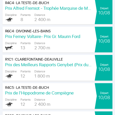
R4C4
LA TESTE-DE-BUCH
|
Prix Alfred Fremiot - Trophée Marquise de Moratalla
Départ
10/08
Discipline
Partants
Distance
8
2 400 m
R6C4
DIVONNE-LES-BAINS
|
Prix Ferney Voltaire- Prix Gr. Maurin Ford
Départ
10/08
Discipline
Partants
Distance
13
2 700 m
R1C1
CLAIREFONTAINE-DEAUVILLE
|
Prix des Meilleurs Rapports Genybet (Prix du Haut-Bois)
Départ
10/08
Discipline
Partants
Distance
12
1 800 m
R4C5
LA TESTE-DE-BUCH
|
Prix de l'Hippodrome de Compiègne
Départ
10/08
Discipline
Partants
Distance
12
2 400 m