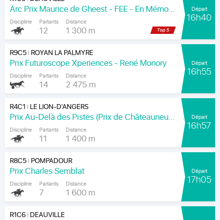
Arc Prix Maurice de Gheest - FEE - En Mémoire de Louis Romanet
Départ
16h40
Discipline
Partants
Distance
12
1 300 m
R9C5
ROYAN LA PALMYRE
|
Prix Futuroscope Xperiences - René Monory
Départ
16h55
Discipline
Partants
Distance
14
2 475 m
R4C1
LE LION-D'ANGERS
|
Prix Au-Delà des Pistes (Prix de Châteauneuf-sur-Sarthe)
Départ
16h57
Discipline
Partants
Distance
11
1 400 m
R8C5
POMPADOUR
|
Prix Charles Semblat
Départ
17h05
Discipline
Partants
Distance
7
1 600 m
R1C6
DEAUVILLE
|