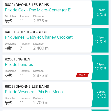
R6C2
DIVONNE-LES-BAINS
|
Prix de Gex - Prix Micro-Center (gr B)
Départ
10/08
Discipline
Partants
Distance
11
2 675 m
R4C3
LA TESTE-DE-BUCH
|
Prix James, Gaby et Charley Crockett
Départ
10/08
Discipline
Partants
Distance
7
2 400 m
R2C8
ENGHIEN
|
Prix de Londres
Départ
10/08
Discipline
Partants
Distance
11
2 875 m
R6C3
DIVONNE-LES-BAINS
|
Prix de Vesenex - Prix Full Moon
Départ
10/08
Discipline
Partants
Distance
11
2 700 m