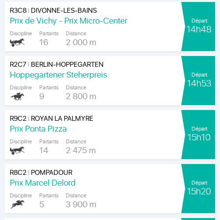
R3C8
DIVONNE-LES-BAINS
|
Prix de Vichy - Prix Micro-Center
Départ
14h48
Discipline
Partants
Distance
16
2 000 m
R2C7
BERLIN-HOPPEGARTEN
|
Hoppegartener Steherpreis
Départ
14h53
Discipline
Partants
Distance
9
2 800 m
R9C2
ROYAN LA PALMYRE
|
Prix Ponta Pizza
Départ
15h10
Discipline
Partants
Distance
14
2 475 m
R8C2
POMPADOUR
|
Prix Marcel Delord
Départ
15h20
Discipline
Partants
Distance
5
3 900 m