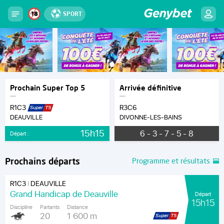
SPORT
Prochain Super Top 5
Arrivée définitive
R1C3
R3C6
DEAUVILLE
DIVONNE-LES-BAINS
15h15
6 - 3 - 7 - 5 - 8
Départ :
Prochains départs
Programme et résultats
R1C3
DEAUVILLE
|
Grand Handicap de Deauville
Départ
15h15
Discipline
Partants
Distance
20
1 600 m