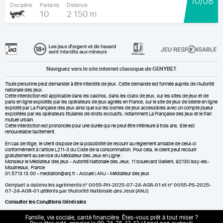
10/08
Discipline
Partants
Distance
10
2 150 m
Naviguez vers le site internet classique de GENYBET
Toute personne peut demander à être interdite de jeux. Cette demande est formée auprès de l'Autorité
nationale des jeux.
Cette interdiction est applicable dans les casinos, dans les clubs de jeux, sur les sites de jeux et de
paris en ligne exploités par les opérateurs de jeux agréés en France, sur le site de jeux de loterie en ligne
exploité par La Française des jeux ainsi que sur les bornes de jeux accessibles avec un compte joueur
exploitées par les opérateurs titulaires de droits exclusifs, notamment La Française des jeux et le Pari
mutuel urbain.
Cette interdiction est prononcée pour une durée qui ne peut être inférieure à trois ans. Elle est
renouvelable tacitement.
En cas de litige, le client dispose de la possibilité de recourir au règlement amiable de celui-ci
conformément à l’article L211-3 du Code de la consommation. Pour cela, le client peut recourir
gratuitement au service du Médiateur des Jeux en Ligne :
Monsieur le Médiateur des jeux - Autorité Nationale des Jeux, 11 boulevard Gallieni, 92130 Issy-les-
Moulineaux, France
01.57.13.13.00 - mediation@anj.fr -
Accueil | ANJ - Médiateur des jeux
Genybet a obtenu les agréments n° 0055-PH-2025-07-24-AGR-01 et n° 0055-PS-2025-
07-24-AGR-01 délivrés par l'Autorité Nationale des Jeux (ANJ)
Consulter les Conditions Générales
Famille, vie sociale, santé financière. Êtes-vous prêt à tout miser ?