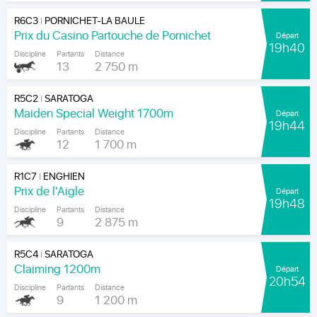
R6C3
PORNICHET-LA BAULE
|
Prix du Casino Partouche de Pornichet
Départ
19h40
Discipline
Partants
Distance
13
2 750 m
R5C2
SARATOGA
|
Maiden Special Weight 1700m
Départ
19h44
Discipline
Partants
Distance
12
1 700 m
R1C7
ENGHIEN
|
Prix de l'Aigle
Départ
19h48
Discipline
Partants
Distance
9
2 875 m
R5C4
SARATOGA
|
Claiming 1200m
Départ
20h54
Discipline
Partants
Distance
9
1 200 m