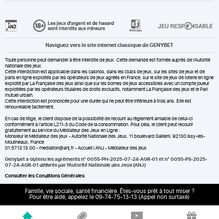
Naviguez vers le site internet classique de GENYBET
Toute personne peut demander à être interdite de jeux. Cette demande est formée auprès de l'Autorité
nationale des jeux.
Cette interdiction est applicable dans les casinos, dans les clubs de jeux, sur les sites de jeux et de
paris en ligne exploités par les opérateurs de jeux agréés en France, sur le site de jeux de loterie en ligne
exploité par La Française des jeux ainsi que sur les bornes de jeux accessibles avec un compte joueur
exploitées par les opérateurs titulaires de droits exclusifs, notamment La Française des jeux et le Pari
mutuel urbain.
Cette interdiction est prononcée pour une durée qui ne peut être inférieure à trois ans. Elle est
renouvelable tacitement.
En cas de litige, le client dispose de la possibilité de recourir au règlement amiable de celui-ci
conformément à l’article L211-3 du Code de la consommation. Pour cela, le client peut recourir
gratuitement au service du Médiateur des Jeux en Ligne :
Monsieur le Médiateur des jeux - Autorité Nationale des Jeux, 11 boulevard Gallieni, 92130 Issy-les-
Moulineaux, France
01.57.13.13.00 - mediation@anj.fr -
Accueil | ANJ - Médiateur des jeux
Genybet a obtenu les agréments n° 0055-PH-2025-07-24-AGR-01 et n° 0055-PS-2025-
07-24-AGR-01 délivrés par l'Autorité Nationale des Jeux (ANJ)
Consulter les Conditions Générales
Famille, vie sociale, santé financière. Êtes-vous prêt à tout miser ?
Pour être aidé, appelez le 09-74-75-13-13 (Appel non surtaxé)