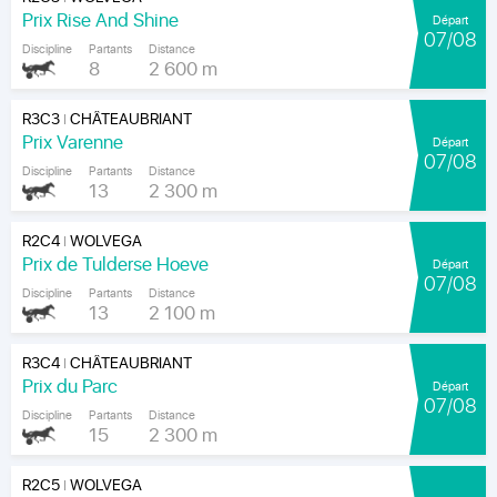
Prix Rise And Shine
Départ
07/08
Discipline
Partants
Distance
8
2 600 m
R3C3
CHÂTEAUBRIANT
|
Prix Varenne
Départ
07/08
Discipline
Partants
Distance
13
2 300 m
R2C4
WOLVEGA
|
Prix de Tulderse Hoeve
Départ
07/08
Discipline
Partants
Distance
13
2 100 m
R3C4
CHÂTEAUBRIANT
|
Prix du Parc
Départ
07/08
Discipline
Partants
Distance
15
2 300 m
R2C5
WOLVEGA
|