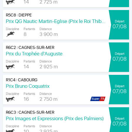
14
2 725 m
R5C8
DIEPPE
|
Prix QG Nautic Martin-Eglise (Prix le Roi Thibault)
Départ
07/08
Discipline
Partants
Distance
8
3 900 m
R6C2
CAGNES-SUR-MER
|
Prix du Trophée d'Auguste
Départ
07/08
Discipline
Partants
Distance
14
2 925 m
R1C4
CABOURG
|
Prix Bruno Coquatrix
Départ
07/08
Discipline
Partants
Distance
16
2 750 m
R6C3
CAGNES-SUR-MER
|
Prix Images et Expressions (Prix des Palmiers)
Départ
07/08
Discipline
Partants
Distance
10
2 925 m