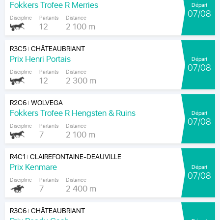
Fokkers Trofee R Merries
Départ
07/08
Discipline
Partants
Distance
12
2 100 m
R3C5
CHÂTEAUBRIANT
|
Prix Henri Portais
Départ
07/08
Discipline
Partants
Distance
12
2 300 m
R2C6
WOLVEGA
|
Fokkers Trofee R Hengsten & Ruins
Départ
07/08
Discipline
Partants
Distance
7
2 100 m
R4C1
CLAIREFONTAINE-DEAUVILLE
|
Prix Kenmare
Départ
07/08
Discipline
Partants
Distance
7
2 400 m
R3C6
CHÂTEAUBRIANT
|