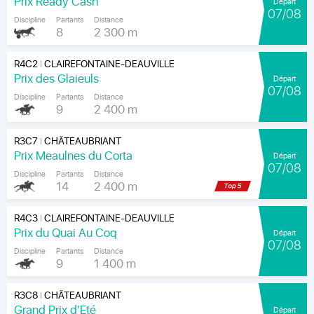
Prix Ready Cash
Départ
07/08
Discipline
Partants
Distance
8
2 300 m
R4C2
CLAIREFONTAINE-DEAUVILLE
|
Prix des Glaieuls
Départ
07/08
Discipline
Partants
Distance
9
2 400 m
R3C7
CHÂTEAUBRIANT
|
Prix Meaulnes du Corta
Départ
07/08
Discipline
Partants
Distance
14
2 400 m
R4C3
CLAIREFONTAINE-DEAUVILLE
|
Prix du Quai Au Coq
Départ
07/08
Discipline
Partants
Distance
9
1 400 m
R3C8
CHÂTEAUBRIANT
|
Grand Prix d'Eté
Départ