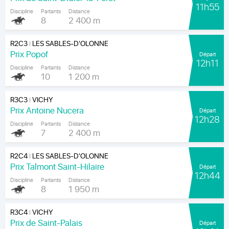
11h55
Discipline
Partants
Distance
8
2 400 m
R2C3
LES SABLES-D'OLONNE
|
Prix Popof
Départ
12h11
Discipline
Partants
Distance
10
1 200 m
R3C3
VICHY
|
Prix Antoine Nucera
Départ
12h28
Discipline
Partants
Distance
7
2 400 m
R2C4
LES SABLES-D'OLONNE
|
Prix Talmont Saint-Hilaire
Départ
12h44
Discipline
Partants
Distance
8
1 950 m
R3C4
VICHY
|
Prix de Saint-Palais
Départ