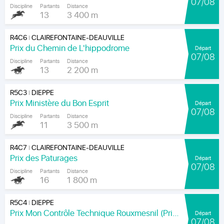
07/08
Discipline
Partants
Distance
13
3 400 m
R4C6
CLAIREFONTAINE-DEAUVILLE
|
Prix du Chemin de L'hippodrome
Départ
07/08
Discipline
Partants
Distance
13
2 200 m
R5C3
DIEPPE
|
Prix Ministère du Bon Esprit
Départ
07/08
Discipline
Partants
Distance
11
3 500 m
R4C7
CLAIREFONTAINE-DEAUVILLE
|
Prix des Paturages
Départ
07/08
Discipline
Partants
Distance
16
1 800 m
R5C4
DIEPPE
|
Prix Mon Contrôle Technique Rouxmesnil (Prix Jean de la Rochefoucauld)
Départ
07/08