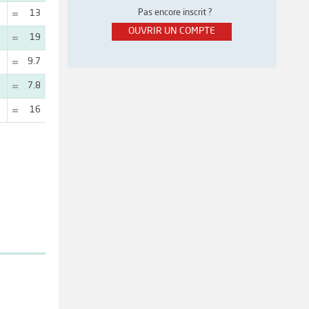
Pas encore inscrit ?
13
OUVRIR UN COMPTE
19
9.7
7.8
16