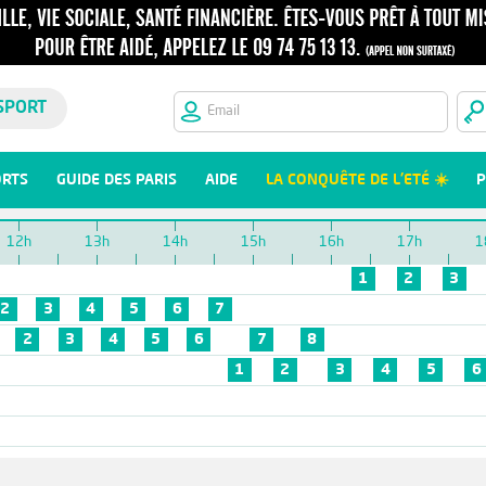
SPORT
ORTS
GUIDE DES PARIS
AIDE
LA CONQUÊTE DE L'ETÉ ☀️
P
12h
13h
14h
15h
16h
17h
1
1
2
3
2
3
4
5
6
7
2
3
4
5
6
7
8
1
2
3
4
5
6