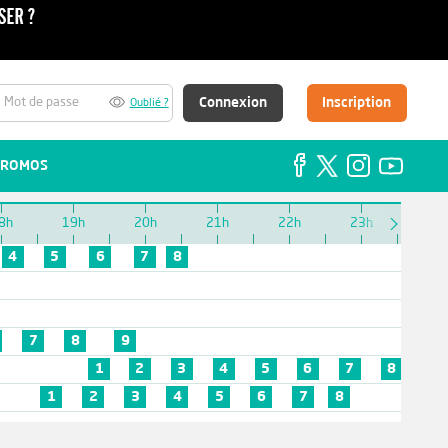
Connexion
Inscription
Oublié ?
ROMOS
8h
19h
20h
21h
22h
23h
00h
4
5
6
7
8
7
8
9
1
2
3
4
5
6
7
8
9
1
2
3
4
5
6
7
8