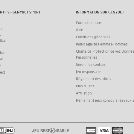
RTIFS - GENYBET SPORT
INFORMATION SUR GENYBET
Contactez-nous
ll
Aide
s
Conditions générales
ball
Index égalité Femmes-Hommes
y
Charte de Protection de vos Donné
ball
Personnelles
all
Gérer mes cookies
e
Jeu responsable
rect
Réglement des offres
Plan du site
Affiliation
Réglement jeux concours réseaux 