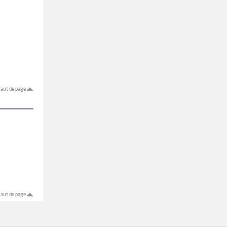
aut de page
aut de page