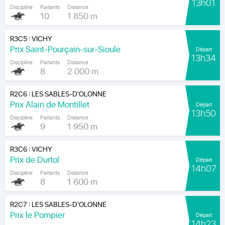
13h01
Discipline
Partants
Distance
10
1 850 m
R3C5
VICHY
|
Prix Saint-Pourçain-sur-Sioule
Départ
13h34
Discipline
Partants
Distance
8
2 000 m
R2C6
LES SABLES-D'OLONNE
|
Prix Alain de Montillet
Départ
13h50
Discipline
Partants
Distance
9
1 950 m
R3C6
VICHY
|
Prix de Durtol
Départ
14h07
Discipline
Partants
Distance
8
1 600 m
R2C7
LES SABLES-D'OLONNE
|
Prix le Pompier
Départ
14h23