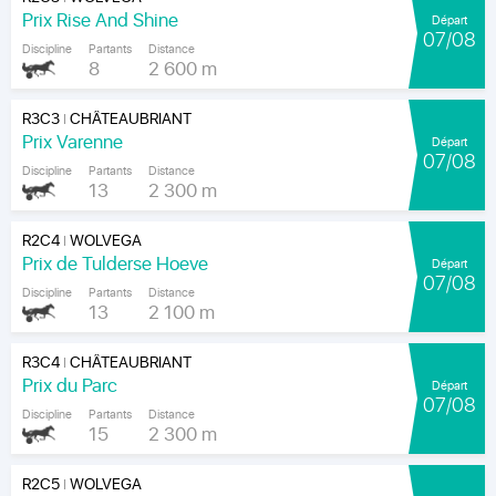
Prix Rise And Shine
Départ
07/08
Discipline
Partants
Distance
8
2 600 m
R3C3
CHÂTEAUBRIANT
|
Prix Varenne
Départ
07/08
Discipline
Partants
Distance
13
2 300 m
R2C4
WOLVEGA
|
Prix de Tulderse Hoeve
Départ
07/08
Discipline
Partants
Distance
13
2 100 m
R3C4
CHÂTEAUBRIANT
|
Prix du Parc
Départ
07/08
Discipline
Partants
Distance
15
2 300 m
R2C5
WOLVEGA
|