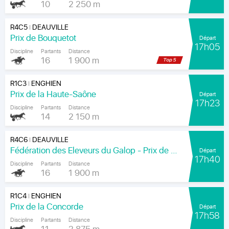
10
2 250 m
R4C5
DEAUVILLE
|
Prix de Bouquetot
Départ
17h05
Discipline
Partants
Distance
16
1 900 m
R1C3
ENGHIEN
|
Prix de la Haute-Saône
Départ
17h23
Discipline
Partants
Distance
14
2 150 m
R4C6
DEAUVILLE
|
Fédération des Eleveurs du Galop - Prix de Colletot
Départ
17h40
Discipline
Partants
Distance
16
1 900 m
R1C4
ENGHIEN
|
Prix de la Concorde
Départ
17h58
Discipline
Partants
Distance