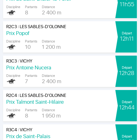
11h55
Discipline
Partants
Distance
8
2 400 m
R2C3
LES SABLES-D'OLONNE
|
Prix Popof
Départ
12h11
Discipline
Partants
Distance
10
1 200 m
R3C3
VICHY
|
Prix Antoine Nucera
Départ
12h28
Discipline
Partants
Distance
7
2 400 m
R2C4
LES SABLES-D'OLONNE
|
Prix Talmont Saint-Hilaire
Départ
12h44
Discipline
Partants
Distance
8
1 950 m
R3C4
VICHY
|
Prix de Saint-Palais
Départ