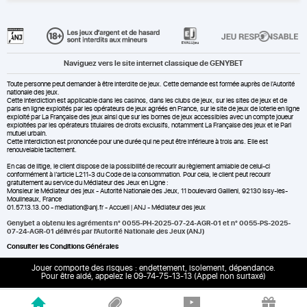
Naviguez vers le site internet classique de GENYBET
Toute personne peut demander à être interdite de jeux. Cette demande est formée auprès de l'Autorité
nationale des jeux.
Cette interdiction est applicable dans les casinos, dans les clubs de jeux, sur les sites de jeux et de
paris en ligne exploités par les opérateurs de jeux agréés en France, sur le site de jeux de loterie en ligne
exploité par La Française des jeux ainsi que sur les bornes de jeux accessibles avec un compte joueur
exploitées par les opérateurs titulaires de droits exclusifs, notamment La Française des jeux et le Pari
mutuel urbain.
Cette interdiction est prononcée pour une durée qui ne peut être inférieure à trois ans. Elle est
renouvelable tacitement.
En cas de litige, le client dispose de la possibilité de recourir au règlement amiable de celui-ci
conformément à l’article L211-3 du Code de la consommation. Pour cela, le client peut recourir
gratuitement au service du Médiateur des Jeux en Ligne :
Monsieur le Médiateur des jeux - Autorité Nationale des Jeux, 11 boulevard Gallieni, 92130 Issy-les-
Moulineaux, France
01.57.13.13.00 - mediation@anj.fr -
Accueil | ANJ - Médiateur des jeux
Genybet a obtenu les agréments n° 0055-PH-2025-07-24-AGR-01 et n° 0055-PS-2025-
07-24-AGR-01 délivrés par l'Autorité Nationale des Jeux (ANJ)
Consulter les Conditions Générales
Jouer comporte des risques : endettement, isolement, dépendance.
Pour être aidé, appelez le 09-74-75-13-13 (Appel non surtaxé)