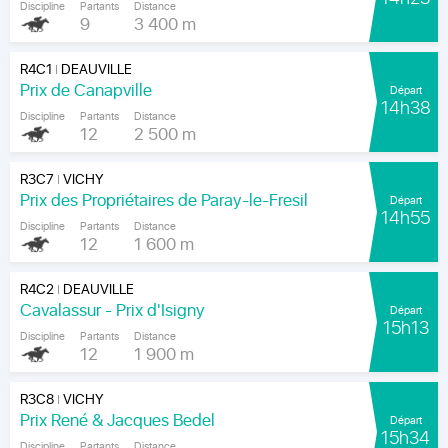
Discipline
Partants
Distance
9
3 400 m
R4C1
DEAUVILLE
|
Prix de Canapville
Départ
14h38
Discipline
Partants
Distance
12
2 500 m
R3C7
VICHY
|
Prix des Propriétaires de Paray-le-Fresil
Départ
14h55
Discipline
Partants
Distance
12
1 600 m
R4C2
DEAUVILLE
|
Cavalassur - Prix d'Isigny
Départ
15h13
Discipline
Partants
Distance
12
1 900 m
R3C8
VICHY
|
Prix René & Jacques Bedel
Départ
15h34
Discipline
Partants
Distance