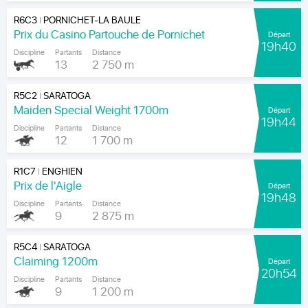
R6C3
PORNICHET-LA BAULE
|
Prix du Casino Partouche de Pornichet
Départ
19h40
Discipline
Partants
Distance
13
2 750 m
R5C2
SARATOGA
|
Maiden Special Weight 1700m
Départ
19h44
Discipline
Partants
Distance
12
1 700 m
R1C7
ENGHIEN
|
Prix de l'Aigle
Départ
19h48
Discipline
Partants
Distance
9
2 875 m
R5C4
SARATOGA
|
Claiming 1200m
Départ
20h54
Discipline
Partants
Distance
9
1 200 m