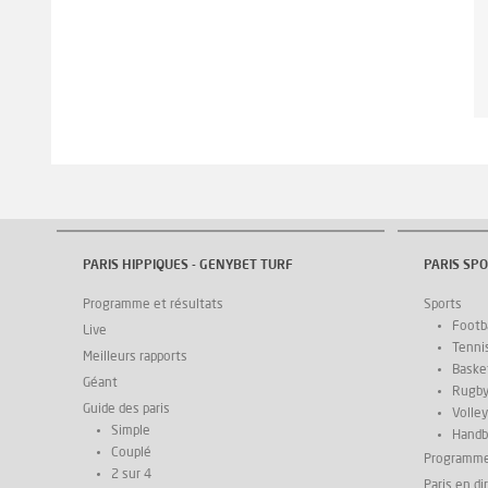
PARIS HIPPIQUES - GENYBET TURF
PARIS SPO
Programme et résultats
Sports
Footba
Live
Tenni
Meilleurs rapports
Basket
Géant
Rugb
Guide des paris
Volley
Simple
Handb
Couplé
Programm
2 sur 4
Paris en di