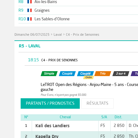
R8
Aix-les-Bains
R9
Graignes
R10
Les Sables-d'Olonne
Dimanche 06/07/2025
>
Laval
>
C4 - Prix de Senonnes
R5 - LAVAL
18:15
C4 - PRIX DE SENONNES
LeTROT Open des Régions - Anjou-Maine - 5 ans - Course qu
gauche
Pour 5 ans, n'ayant pas gagné 55.000.
PARTANTS / PRONOSTICS
RÉSULTATS
N°
Cheval
S/A
Dist.
Kali des Landiers
F5
2 850
D. C
1
Kapella Dry
F5
2 850
Th. C
2