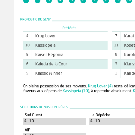
1
2
3
4
5
6
7
8
9
10
PRONOSTIC DE GENY
Préférés
Krug Lover
Karat
4
7
Kassiopeia
Koset
10
11
Kaiser Bégonia
Karol
8
9
Kaleda de la Cour
Klari
6
3
Klassic Winner
Kali 
5
1
En pleine possession de ses moyens,
Krug Lover (4)
reste délicat
faveurs aux dépens de
Kassiopeia (10)
, à reprendre absolument.
K
SÉLECTIONS DE NOS CONFRÈRES
Sud Ouest
La Dépêche
4 10
4 10
AIP