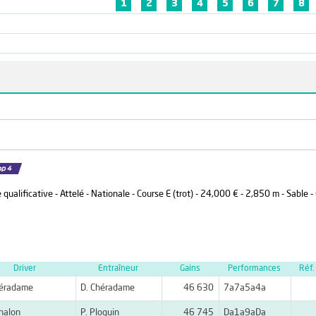
1
2
3
4
5
6
7
8
alificative - Attelé - Nationale - Course E (trot) - 24,000 € - 2,850 m - Sable -
Driver
Entraîneur
Gains
Performances
Réf.
héradame
D. Chéradame
46 630
7a7a5a4a
halon
P. Ploquin
46 745
Da1a9aDa