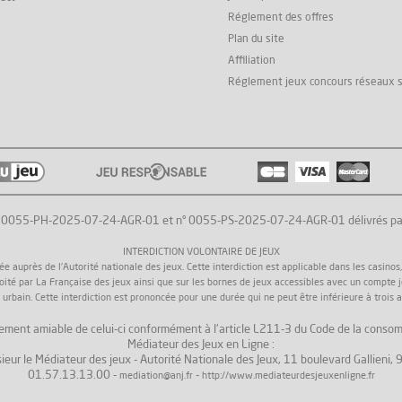
Réglement des offres
Plan du site
Affiliation
Réglement jeux concours réseaux 
° 0055-PH-2025-07-24-AGR-01 et n° 0055-PS-2025-07-24-AGR-01 délivrés par l'
INTERDICTION VOLONTAIRE DE JEUX
uprès de l'Autorité nationale des jeux. Cette interdiction est applicable dans les casinos, da
loité par La Française des jeux ainsi que sur les bornes de jeux accessibles avec un compte 
 urbain. Cette interdiction est prononcée pour une durée qui ne peut être inférieure à trois a
 règlement amiable de celui-ci conformément à l'article L211-3 du Code de la consom
Médiateur des Jeux en Ligne :
ieur le Médiateur des jeux - Autorité Nationale des Jeux, 11 boulevard Gallieni
01.57.13.13.00 -
-
mediation@anj.fr
http://www.mediateurdesjeuxenligne.fr