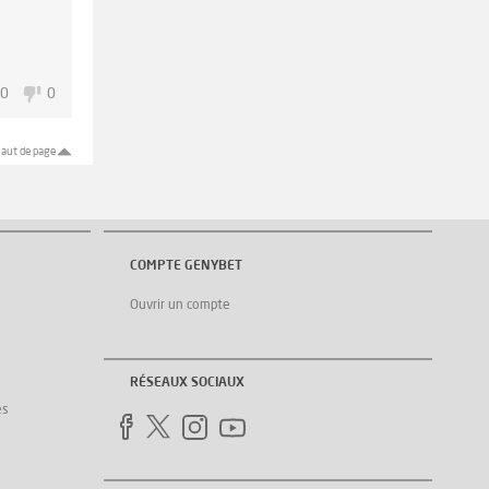
0
0
aut de page
COMPTE GENYBET
Ouvrir un compte
RÉSEAUX SOCIAUX
es