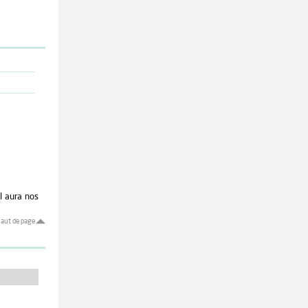
l aura nos
aut de page