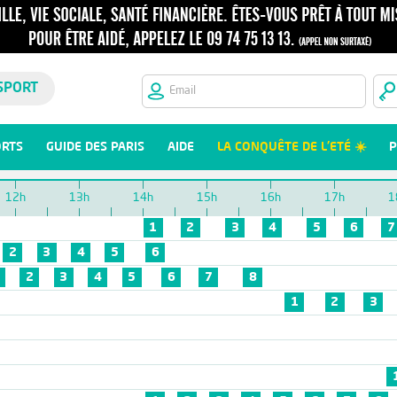
SPORT
ORTS
GUIDE DES PARIS
AIDE
LA CONQUÊTE DE L'ETÉ ☀️
P
12h
13h
14h
15h
16h
17h
1
1
2
3
4
5
6
7
2
3
4
5
6
2
3
4
5
6
7
8
1
2
3