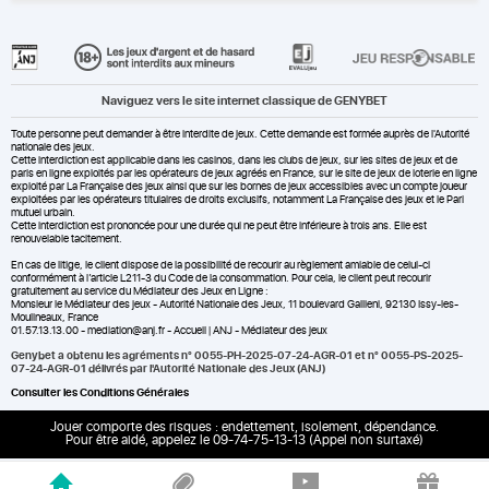
Naviguez vers le site internet classique de GENYBET
Toute personne peut demander à être interdite de jeux. Cette demande est formée auprès de l'Autorité
nationale des jeux.
Cette interdiction est applicable dans les casinos, dans les clubs de jeux, sur les sites de jeux et de
paris en ligne exploités par les opérateurs de jeux agréés en France, sur le site de jeux de loterie en ligne
exploité par La Française des jeux ainsi que sur les bornes de jeux accessibles avec un compte joueur
exploitées par les opérateurs titulaires de droits exclusifs, notamment La Française des jeux et le Pari
mutuel urbain.
Cette interdiction est prononcée pour une durée qui ne peut être inférieure à trois ans. Elle est
renouvelable tacitement.
En cas de litige, le client dispose de la possibilité de recourir au règlement amiable de celui-ci
conformément à l’article L211-3 du Code de la consommation. Pour cela, le client peut recourir
gratuitement au service du Médiateur des Jeux en Ligne :
Monsieur le Médiateur des jeux - Autorité Nationale des Jeux, 11 boulevard Gallieni, 92130 Issy-les-
Moulineaux, France
01.57.13.13.00 - mediation@anj.fr -
Accueil | ANJ - Médiateur des jeux
Genybet a obtenu les agréments n° 0055-PH-2025-07-24-AGR-01 et n° 0055-PS-2025-
07-24-AGR-01 délivrés par l'Autorité Nationale des Jeux (ANJ)
Consulter les Conditions Générales
Jouer comporte des risques : endettement, isolement, dépendance.
Pour être aidé, appelez le 09-74-75-13-13 (Appel non surtaxé)