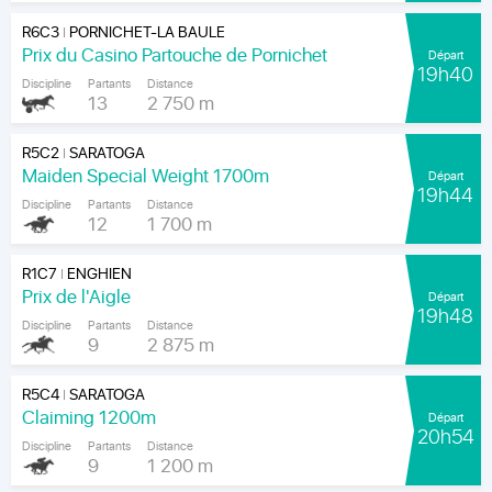
R6C3
PORNICHET-LA BAULE
|
Prix du Casino Partouche de Pornichet
Départ
19h40
Discipline
Partants
Distance
13
2 750 m
R5C2
SARATOGA
|
Maiden Special Weight 1700m
Départ
19h44
Discipline
Partants
Distance
12
1 700 m
R1C7
ENGHIEN
|
Prix de l'Aigle
Départ
19h48
Discipline
Partants
Distance
9
2 875 m
R5C4
SARATOGA
|
Claiming 1200m
Départ
20h54
Discipline
Partants
Distance
9
1 200 m