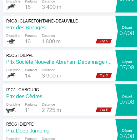
Discipline
Partants
Distance
16
3 400 m
R4C8
CLAIREFONTAINE-DEAUVILLE
|
Prix des Bocages
Départ
07/08
Discipline
Partants
Distance
16
1 800 m
R5C5
DIEPPE
|
Prix Société Nouvelle Abraham Dépannage (Prix Arenice)
Départ
07/08
Discipline
Partants
Distance
14
3 900 m
R1C1
CABOURG
|
Prix des Cèdres
Départ
07/08
Discipline
Partants
Distance
11
2 725 m
R5C6
DIEPPE
|
Prix Deep Jumping
Départ
07/08
Discipline
Partants
Distance