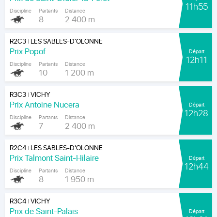
11h55
Discipline
Partants
Distance
8
2 400 m
R2C3
LES SABLES-D'OLONNE
|
Prix Popof
Départ
12h11
Discipline
Partants
Distance
10
1 200 m
R3C3
VICHY
|
Prix Antoine Nucera
Départ
12h28
Discipline
Partants
Distance
7
2 400 m
R2C4
LES SABLES-D'OLONNE
|
Prix Talmont Saint-Hilaire
Départ
12h44
Discipline
Partants
Distance
8
1 950 m
R3C4
VICHY
|
Prix de Saint-Palais
Départ