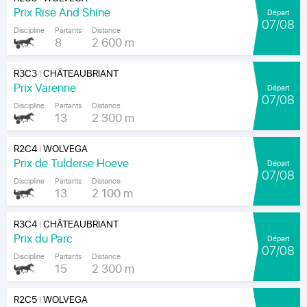
Prix Rise And Shine
Départ
07/08
Discipline
Partants
Distance
8
2 600 m
R3C3
CHÂTEAUBRIANT
|
Prix Varenne
Départ
07/08
Discipline
Partants
Distance
13
2 300 m
R2C4
WOLVEGA
|
Prix de Tulderse Hoeve
Départ
07/08
Discipline
Partants
Distance
13
2 100 m
R3C4
CHÂTEAUBRIANT
|
Prix du Parc
Départ
07/08
Discipline
Partants
Distance
15
2 300 m
R2C5
WOLVEGA
|