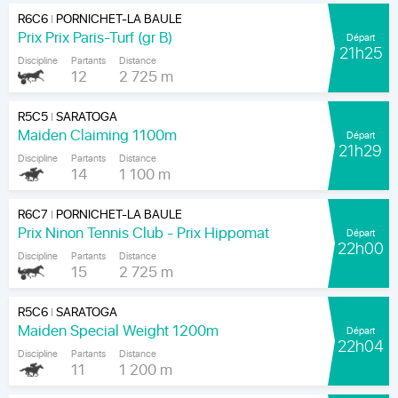
R6C6
PORNICHET-LA BAULE
|
Prix Prix Paris-Turf (gr B)
Départ
21h25
Discipline
Partants
Distance
12
2 725 m
R5C5
SARATOGA
|
Maiden Claiming 1100m
Départ
21h29
Discipline
Partants
Distance
14
1 100 m
R6C7
PORNICHET-LA BAULE
|
Prix Ninon Tennis Club - Prix Hippomat
Départ
22h00
Discipline
Partants
Distance
15
2 725 m
R5C6
SARATOGA
|
Maiden Special Weight 1200m
Départ
22h04
Discipline
Partants
Distance
11
1 200 m