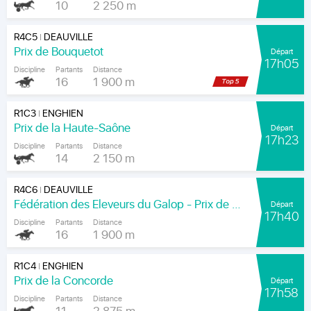
10
2 250 m
R4C5
DEAUVILLE
|
Prix de Bouquetot
Départ
17h05
Discipline
Partants
Distance
16
1 900 m
R1C3
ENGHIEN
|
Prix de la Haute-Saône
Départ
17h23
Discipline
Partants
Distance
14
2 150 m
R4C6
DEAUVILLE
|
Fédération des Eleveurs du Galop - Prix de Colletot
Départ
17h40
Discipline
Partants
Distance
16
1 900 m
R1C4
ENGHIEN
|
Prix de la Concorde
Départ
17h58
Discipline
Partants
Distance