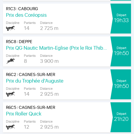
R1C3
CABOURG
|
Prix des Coréopsis
Départ
19h33
Discipline
Partants
Distance
14
2 725 m
R5C8
DIEPPE
|
Prix QG Nautic Martin-Eglise (Prix le Roi Thibault)
Départ
19h50
Discipline
Partants
Distance
8
3 900 m
R6C2
CAGNES-SUR-MER
|
Prix du Trophée d'Auguste
Départ
19h50
Discipline
Partants
Distance
14
2 925 m
R6C5
CAGNES-SUR-MER
|
Prix Roller Quick
Départ
21h20
Discipline
Partants
Distance
12
2 925 m