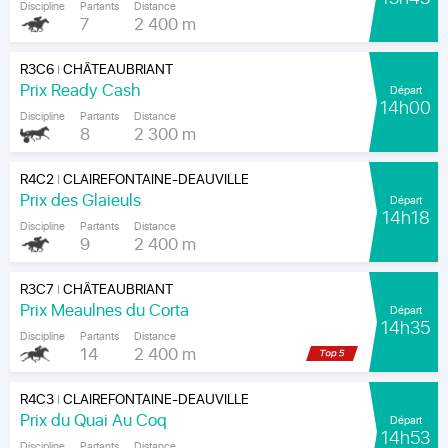
Discipline
Partants
Distance
7
2 400 m
R3C6
CHÂTEAUBRIANT
|
Prix Ready Cash
Départ
14h00
Discipline
Partants
Distance
8
2 300 m
R4C2
CLAIREFONTAINE-DEAUVILLE
|
Prix des Glaieuls
Départ
14h18
Discipline
Partants
Distance
9
2 400 m
R3C7
CHÂTEAUBRIANT
|
Prix Meaulnes du Corta
Départ
14h35
Discipline
Partants
Distance
14
2 400 m
R4C3
CLAIREFONTAINE-DEAUVILLE
|
Prix du Quai Au Coq
Départ
14h53
Discipline
Partants
Distance