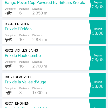
Range Rover Cup Powered By Britcars Krefeld
Départ
08/08
Discipline
Partants
Distance
6
2 350 m
R3C6
ENGHIEN
|
Prix de l'Odéon
Départ
08/08
Discipline
Partants
Distance
10
2 875 m
R8C2
AIX-LES-BAINS
|
Prix de Hautecombe
Départ
08/08
Discipline
Partants
Distance
16
2 700 m
R1C2
DEAUVILLE
|
Prix de la Vallée d'Auge
Départ
08/08
Discipline
Partants
Distance
8
1 000 m
R3C7
ENGHIEN
|