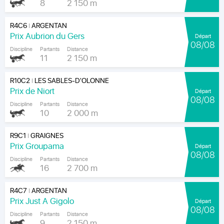
8
2 150 m
R4C6
ARGENTAN
|
Prix Aubrion du Gers
Départ
08/08
Discipline
Partants
Distance
11
2 150 m
R10C2
LES SABLES-D'OLONNE
|
Prix de Niort
Départ
08/08
Discipline
Partants
Distance
10
2 000 m
R9C1
GRAIGNES
|
Prix Groupama
Départ
08/08
Discipline
Partants
Distance
16
2 700 m
R4C7
ARGENTAN
|
Prix Just A Gigolo
Départ
08/08
Discipline
Partants
Distance
9
2 150 m