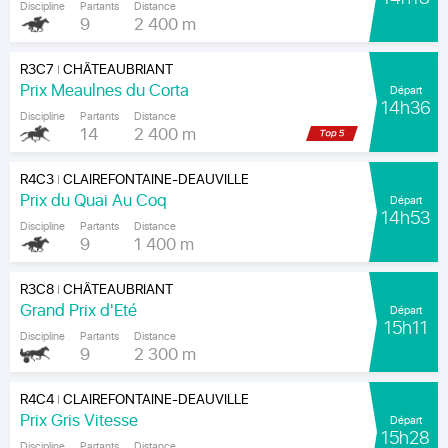
Discipline
Partants
Distance
9
2 400 m
R3C7
CHÂTEAUBRIANT
|
Prix Meaulnes du Corta
Départ
14h36
Discipline
Partants
Distance
14
2 400 m
R4C3
CLAIREFONTAINE-DEAUVILLE
|
Prix du Quai Au Coq
Départ
14h53
Discipline
Partants
Distance
9
1 400 m
R3C8
CHÂTEAUBRIANT
|
Grand Prix d'Eté
Départ
15h11
Discipline
Partants
Distance
9
2 300 m
R4C4
CLAIREFONTAINE-DEAUVILLE
|
Prix Gris Vitesse
Départ
15h28
Discipline
Partants
Distance