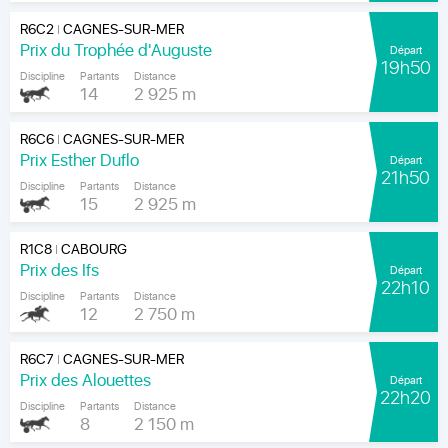
R6C2
CAGNES-SUR-MER
|
Prix du Trophée d'Auguste
Départ
19h50
Discipline
Partants
Distance
14
2 925 m
R6C6
CAGNES-SUR-MER
|
Prix Esther Duflo
Départ
21h50
Discipline
Partants
Distance
15
2 925 m
R1C8
CABOURG
|
Prix des Ifs
Départ
22h10
Discipline
Partants
Distance
12
2 750 m
R6C7
CAGNES-SUR-MER
|
Prix des Alouettes
Départ
22h20
Discipline
Partants
Distance
8
2 150 m