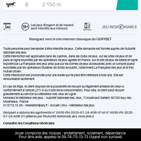
8
2 150 m
Naviguez vers le site internet classique de GENYBET
Toute personne peut demander à être interdite de jeux. Cette demande est formée auprès de l'Autorité
nationale des jeux.
Cette interdiction est applicable dans les casinos, dans les clubs de jeux, sur les sites de jeux et de
paris en ligne exploités par les opérateurs de jeux agréés en France, sur le site de jeux de loterie en ligne
exploité par La Française des jeux ainsi que sur les bornes de jeux accessibles avec un compte joueur
exploitées par les opérateurs titulaires de droits exclusifs, notamment La Française des jeux et le Pari
mutuel urbain.
Cette interdiction est prononcée pour une durée qui ne peut être inférieure à trois ans. Elle est
renouvelable tacitement.
En cas de litige, le client dispose de la possibilité de recourir au règlement amiable de celui-ci
conformément à l’article L211-3 du Code de la consommation. Pour cela, le client peut recourir
gratuitement au service du Médiateur des Jeux en Ligne :
Monsieur le Médiateur des jeux - Autorité Nationale des Jeux, 11 boulevard Gallieni, 92130 Issy-les-
Moulineaux, France
01.57.13.13.00 - mediation@anj.fr -
Accueil | ANJ - Médiateur des jeux
Genybet a obtenu les agréments n° 0055-PH-2025-07-24-AGR-01 et n° 0055-PS-2025-
07-24-AGR-01 délivrés par l'Autorité Nationale des Jeux (ANJ)
Consulter les Conditions Générales
Jouer comporte des risques : endettement, isolement, dépendance.
Pour être aidé, appelez le 09-74-75-13-13 (Appel non surtaxé)