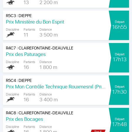
13
2 200 m
R5C3
DIEPPE
|
Prix Ministère du Bon Esprit
Départ
16h55
Discipline
Partants
Distance
11
3 500 m
R4C7
CLAIREFONTAINE-DEAUVILLE
|
Prix des Paturages
Départ
17h13
Discipline
Partants
Distance
16
1 800 m
R5C4
DIEPPE
|
Prix Mon Contrôle Technique Rouxmesnil (Prix Jean de la Rochefoucauld)
Départ
17h30
Discipline
Partants
Distance
16
3 400 m
R4C8
CLAIREFONTAINE-DEAUVILLE
|
Prix des Bocages
Départ
17h48
Discipline
Partants
Distance