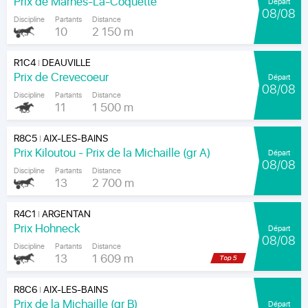
Prix de Marnes-La-Coquette
Départ
08/08
Discipline
Partants
Distance
10
2 150 m
R1C4
DEAUVILLE
|
Prix de Crevecoeur
Départ
08/08
Discipline
Partants
Distance
11
1 500 m
R8C5
AIX-LES-BAINS
|
Prix Kiloutou - Prix de la Michaille (gr A)
Départ
08/08
Discipline
Partants
Distance
13
2 700 m
R4C1
ARGENTAN
|
Prix Hohneck
Départ
08/08
Discipline
Partants
Distance
13
1 609 m
R8C6
AIX-LES-BAINS
|
Prix de la Michaille (gr B)
Départ