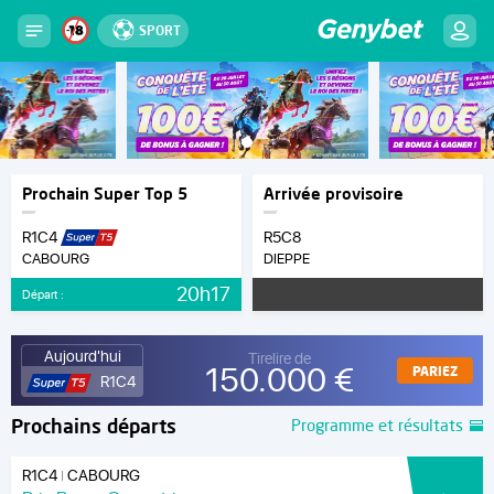
SPORT
Prochain Super Top 5
Arrivée provisoire
R1C4
R5C8
CABOURG
DIEPPE
20h17
Départ :
Aujourd'hui
Tirelire de
150.000 €
PARIEZ
R1C4
Prochains départs
Programme et résultats
R1C4
CABOURG
|