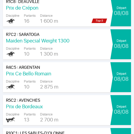
R1C8
DEAUVILLE
|
Prix de Crépon
Départ
08/08
Discipline
Partants
Distance
16
1 600 m
R7C2
SARATOGA
|
Maiden Special Weight 1300
Départ
08/08
Discipline
Partants
Distance
10
1 300 m
R4C5
ARGENTAN
|
Prix Ce Bello Romain
Départ
08/08
Discipline
Partants
Distance
10
2 875 m
R5C2
AVENCHES
|
Prix de Bordeaux
Départ
08/08
Discipline
Partants
Distance
13
2 700 m
R10C1
LES SABLES-D'OLONNE
|