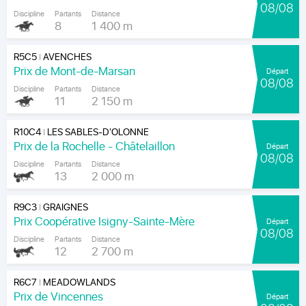
08/08
Discipline
Partants
Distance
8
1 400 m
R5C5
AVENCHES
|
Prix de Mont-de-Marsan
Départ
08/08
Discipline
Partants
Distance
11
2 150 m
R10C4
LES SABLES-D'OLONNE
|
Prix de la Rochelle - Châtelaillon
Départ
08/08
Discipline
Partants
Distance
13
2 000 m
R9C3
GRAIGNES
|
Prix Coopérative Isigny-Sainte-Mère
Départ
08/08
Discipline
Partants
Distance
12
2 700 m
R6C7
MEADOWLANDS
|
Prix de Vincennes
Départ