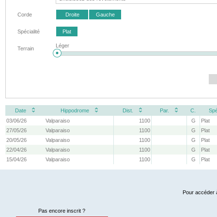
Corde
Droite
Gauche
Spécialité
Plat
Léger
Terrain
Date
Hippodrome
Dist.
Par.
C.
Spé
03/06/26
Valparaiso
1100
G
Plat
27/05/26
Valparaiso
1100
G
Plat
20/05/26
Valparaiso
1100
G
Plat
22/04/26
Valparaiso
1100
G
Plat
15/04/26
Valparaiso
1100
G
Plat
Pour accéder à
Pas encore inscrit ?