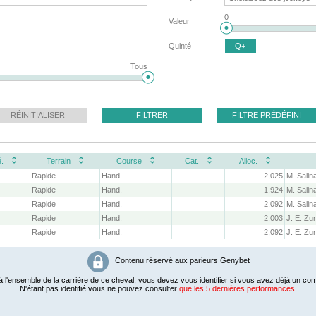
0
Valeur
Quinté
Q+
Tous
RÉINITIALISER
FILTRER
FILTRE PRÉDÉFINI
.
Terrain
Course
Cat.
Alloc.
Rapide
Hand.
2,025
M. Salin
Rapide
Hand.
1,924
M. Salin
Rapide
Hand.
2,092
M. Salin
Rapide
Hand.
2,003
J. E. Zu
Rapide
Hand.
2,092
J. E. Zu
Contenu réservé aux parieurs Genybet
 l'ensemble de la carrière de ce cheval, vous devez vous identifier si vous avez déjà un com
N'étant pas identifié vous ne pouvez consulter
que les 5 dernières performances.