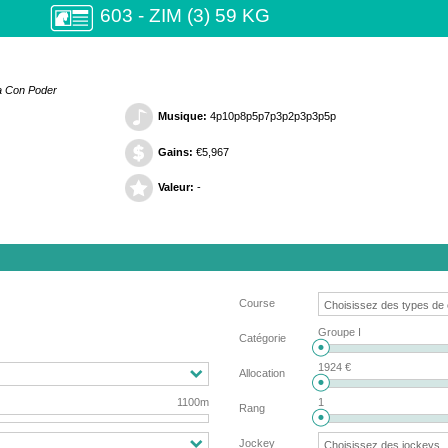
603 - ZIM (3) 59 KG
ta Con Poder
Musique:
4p10p8p5p7p3p2p3p3p5p
Gains:
€5,967
Valeur:
-
Course
Groupe I
Catégorie
1924 €
Allocation
1100m
1
Rang
Jockey