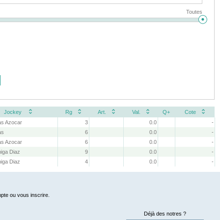
Toutes
Jockey
Rg
Art.
Val.
Q+
Cote
as Azocar
3
0.0
-
as
6
0.0
-
as Azocar
6
0.0
-
niga Diaz
9
0.0
-
niga Diaz
4
0.0
-
pte ou vous inscrire.
Déjà des notres ?