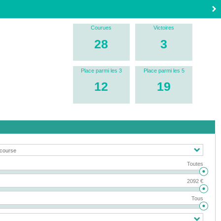
Courues
Victoires
28
3
Place parmi les 3
Place parmi les 5
12
19
Toutes
2092 €
Tous