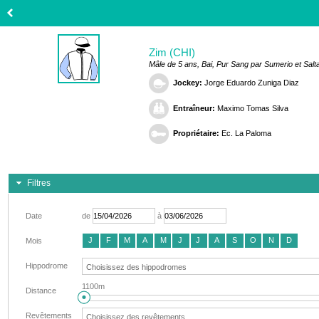
Zim (CHI)
Mâle de 5 ans, Bai, Pur Sang par Sumerio et Sal
Jockey:
Jorge Eduardo Zuniga Diaz
Entraîneur:
Maximo Tomas Silva
Propriétaire:
Ec. La Paloma
Filtres
Date
de
à
J
F
M
A
M
J
J
A
S
O
N
D
Mois
Hippodrome
1100m
Distance
Revêtements