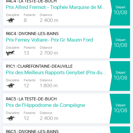
R4C4
LA TESTE-DE-BUCH
|
Prix Alfred Fremiot - Trophée Marquise de Moratalla
Départ
10/08
Discipline
Partants
Distance
8
2 400 m
R6C4
DIVONNE-LES-BAINS
|
Prix Ferney Voltaire- Prix Gr. Maurin Ford
Départ
10/08
Discipline
Partants
Distance
13
2 700 m
R1C1
CLAIREFONTAINE-DEAUVILLE
|
Prix des Meilleurs Rapports Genybet (Prix du Haut-Bois)
Départ
10/08
Discipline
Partants
Distance
12
1 800 m
R4C5
LA TESTE-DE-BUCH
|
Prix de l'Hippodrome de Compiègne
Départ
10/08
Discipline
Partants
Distance
12
2 400 m
R6C5
DIVONNE-LES-BAINS
|