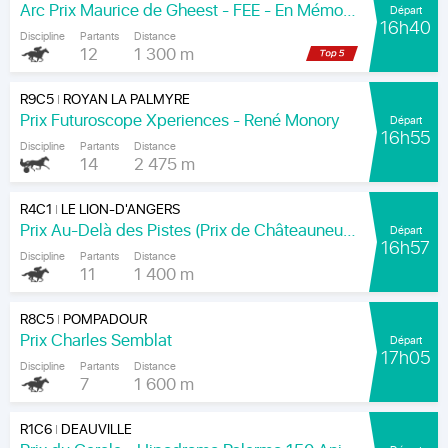
Arc Prix Maurice de Gheest - FEE - En Mémoire de Louis Romanet
Départ
16h40
Discipline
Partants
Distance
12
1 300 m
R9C5
ROYAN LA PALMYRE
|
Prix Futuroscope Xperiences - René Monory
Départ
16h55
Discipline
Partants
Distance
14
2 475 m
R4C1
LE LION-D'ANGERS
|
Prix Au-Delà des Pistes (Prix de Châteauneuf-sur-Sarthe)
Départ
16h57
Discipline
Partants
Distance
11
1 400 m
R8C5
POMPADOUR
|
Prix Charles Semblat
Départ
17h05
Discipline
Partants
Distance
7
1 600 m
R1C6
DEAUVILLE
|