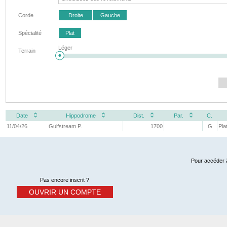
Corde
Droite
Gauche
Spécialité
Plat
Léger
Terrain
Date
Hippodrome
Dist.
Par.
C.
11/04/26
Gulfstream P.
1700
G
Pla
Pour accéder à
Pas encore inscrit ?
OUVRIR UN COMPTE