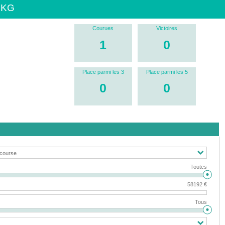
 KG
Courues
Victoires
1
0
Place parmi les 3
Place parmi les 5
0
0
Toutes
58192 €
Tous