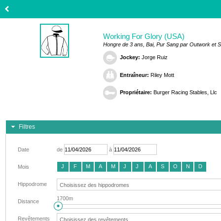
Working For Glory (USA)
Hongre de 3 ans, Bai, Pur Sang par Outwork et 
Jockey:
Jorge Ruiz
Entraîneur:
Riley Mott
Propriétaire:
Burger Racing Stables, Llc
Filtres
Date
de
à
J
F
M
A
M
J
J
A
S
O
N
D
Mois
Hippodrome
1700m
Distance
Revêtements