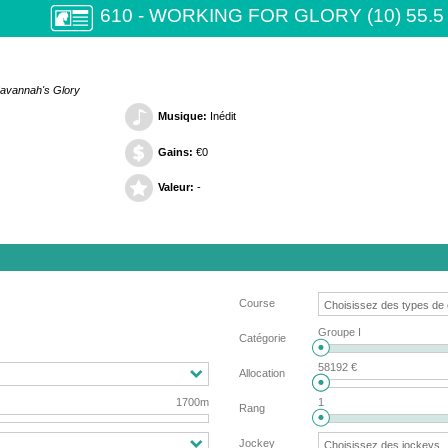
610 - WORKING FOR GLORY (10) 55.5
Savannah's Glory
Musique:
Inédit
Gains:
€0
Valeur:
-
Course
Groupe I
Catégorie
58192 €
Allocation
1700m
1
Rang
Jockey