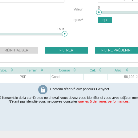
0
Valeur
Quinté
Q+
Tous
RÉINITIALISER
FILTRER
FILTRE PRÉDÉFINI
Spé.
Terrain
Course
Cat.
Alloc.
t
PSF
Cond.
58,192
J
Contenu réservé aux parieurs Genybet
 l'ensemble de la carrière de ce cheval, vous devez vous identifier si vous avez déjà un com
N'étant pas identifié vous ne pouvez consulter
que les 5 dernières performances.