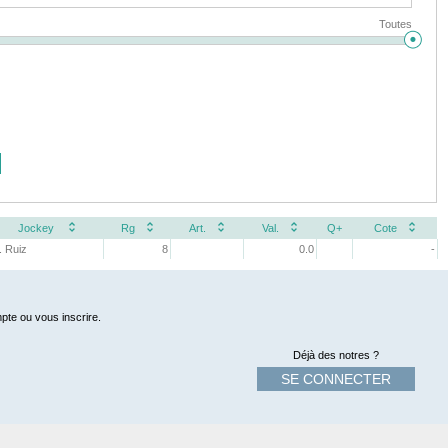
Toutes
Jockey
Rg
Art.
Val.
Q+
Cote
. Ruiz
8
0.0
-
pte ou vous inscrire.
Déjà des notres ?
SE CONNECTER