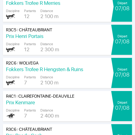
Fokkers Trofee R Merries
Départ
07/08
Discipline
Partants
Distance
12
2 100 m
R3C5
CHÂTEAUBRIANT
|
Prix Henri Portais
Départ
07/08
Discipline
Partants
Distance
12
2 300 m
R2C6
WOLVEGA
|
Fokkers Trofee R Hengsten & Ruins
Départ
07/08
Discipline
Partants
Distance
7
2 100 m
R4C1
CLAIREFONTAINE-DEAUVILLE
|
Prix Kenmare
Départ
07/08
Discipline
Partants
Distance
7
2 400 m
R3C6
CHÂTEAUBRIANT
|