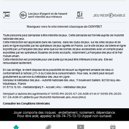
Naviguez vers le site internet classique de GENYBET
Toute personne peut demander à être interdite de jeux. Cette demande est formée auprès de l'Autorité
nationale des jeux.
Cette interdiction est applicable dans les casinos, dans les clubs de jeux, sur les sites de jeux et de
paris en ligne exploités par les opérateurs de jeux agréés en France, sur le site de jeux de loterie en ligne
exploité par La Française des jeux ainsi que sur les bornes de jeux accessibles avec un compte joueur
exploitées par les opérateurs titulaires de droits exclusifs, notamment La Française des jeux et le Pari
mutuel urbain.
Cette interdiction est prononcée pour une durée qui ne peut être inférieure à trois ans. Elle est
renouvelable tacitement.
En cas de litige, le client dispose de la possibilité de recourir au règlement amiable de celui-ci
conformément à l’article L211-3 du Code de la consommation. Pour cela, le client peut recourir
gratuitement au service du Médiateur des Jeux en Ligne :
Monsieur le Médiateur des jeux - Autorité Nationale des Jeux, 11 boulevard Gallieni, 92130 Issy-les-
Moulineaux, France
01.57.13.13.00 - mediation@anj.fr -
Accueil | ANJ - Médiateur des jeux
Genybet a obtenu les agréments n° 0055-PH-2025-07-24-AGR-01 et n° 0055-PS-2025-
07-24-AGR-01 délivrés par l'Autorité Nationale des Jeux (ANJ)
Consulter les Conditions Générales
Jouer comporte des risques : endettement, isolement, dépendance.
Pour être aidé, appelez le 09-74-75-13-13 (Appel non surtaxé)