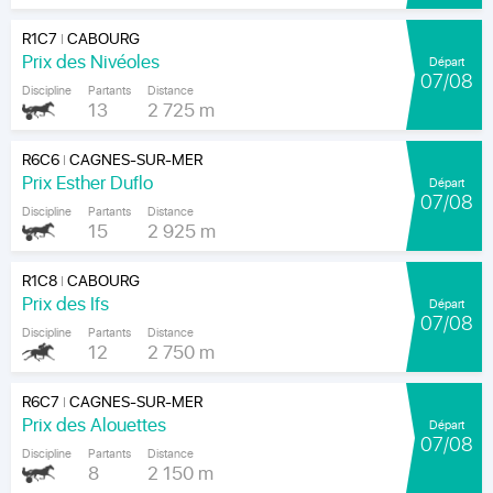
R1C7
CABOURG
|
Prix des Nivéoles
Départ
07/08
Discipline
Partants
Distance
13
2 725 m
R6C6
CAGNES-SUR-MER
|
Prix Esther Duflo
Départ
07/08
Discipline
Partants
Distance
15
2 925 m
R1C8
CABOURG
|
Prix des Ifs
Départ
07/08
Discipline
Partants
Distance
12
2 750 m
R6C7
CAGNES-SUR-MER
|
Prix des Alouettes
Départ
07/08
Discipline
Partants
Distance
8
2 150 m