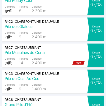
Prix Ready Cash
Départ
07/08
Discipline
Partants
Distance
8
2 300 m
R4C2
CLAIREFONTAINE-DEAUVILLE
|
Prix des Glaieuls
Départ
07/08
Discipline
Partants
Distance
9
2 400 m
R3C7
CHÂTEAUBRIANT
|
Prix Meaulnes du Corta
Départ
07/08
Discipline
Partants
Distance
14
2 400 m
R4C3
CLAIREFONTAINE-DEAUVILLE
|
Prix du Quai Au Coq
Départ
07/08
Discipline
Partants
Distance
9
1 400 m
R3C8
CHÂTEAUBRIANT
|
Grand Prix d'Eté
Départ