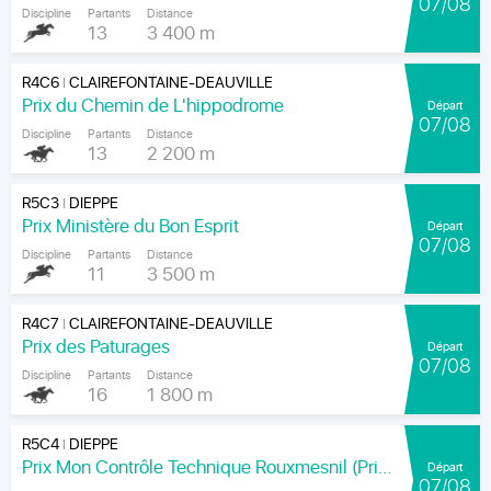
07/08
Discipline
Partants
Distance
13
3 400 m
R4C6
CLAIREFONTAINE-DEAUVILLE
|
Prix du Chemin de L'hippodrome
Départ
07/08
Discipline
Partants
Distance
13
2 200 m
R5C3
DIEPPE
|
Prix Ministère du Bon Esprit
Départ
07/08
Discipline
Partants
Distance
11
3 500 m
R4C7
CLAIREFONTAINE-DEAUVILLE
|
Prix des Paturages
Départ
07/08
Discipline
Partants
Distance
16
1 800 m
R5C4
DIEPPE
|
Prix Mon Contrôle Technique Rouxmesnil (Prix Jean de la Rochefoucauld)
Départ
07/08