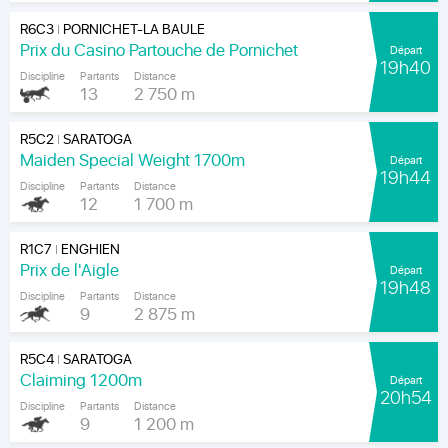
R6C3
PORNICHET-LA BAULE
|
Prix du Casino Partouche de Pornichet
Départ
19h40
Discipline
Partants
Distance
13
2 750 m
R5C2
SARATOGA
|
Maiden Special Weight 1700m
Départ
19h44
Discipline
Partants
Distance
12
1 700 m
R1C7
ENGHIEN
|
Prix de l'Aigle
Départ
19h48
Discipline
Partants
Distance
9
2 875 m
R5C4
SARATOGA
|
Claiming 1200m
Départ
20h54
Discipline
Partants
Distance
9
1 200 m