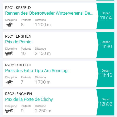
R2C1
KREFELD
|
Rennen des Oberrotweiler Winzervereins. Der Klassiker Am Kaiser.
Départ
11h14
Discipline
Partants
Distance
8
1 200 m
R3C1
ENGHIEN
|
Prix de Pornic
Départ
11h30
Discipline
Partants
Distance
10
2 150 m
R2C2
KREFELD
|
Preis des Extra Tipp Am Sonntag
Départ
11h46
Discipline
Partants
Distance
7
1 700 m
R3C2
ENGHIEN
|
Prix de la Porte de Clichy
Départ
12h02
Discipline
Partants
Distance
9
2 250 m