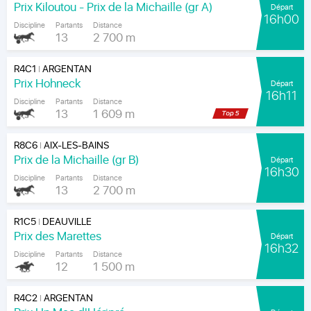
Prix Kiloutou - Prix de la Michaille (gr A)
Départ
16h00
Discipline
Partants
Distance
13
2 700 m
R4C1
ARGENTAN
|
Prix Hohneck
Départ
16h11
Discipline
Partants
Distance
13
1 609 m
R8C6
AIX-LES-BAINS
|
Prix de la Michaille (gr B)
Départ
16h30
Discipline
Partants
Distance
13
2 700 m
R1C5
DEAUVILLE
|
Prix des Marettes
Départ
16h32
Discipline
Partants
Distance
12
1 500 m
R4C2
ARGENTAN
|