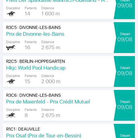
Preis Der Sparkasse Märkisch-Oderland - Hkjc World Pool Trophy
Départ
09/08
Discipline
Partants
Distance
14
1 600 m
R3C5
DIVONNE-LES-BAINS
|
Prix de Divonne-les-Bains
Départ
09/08
Discipline
Partants
Distance
16
2 675 m
R2C5
BERLIN-HOPPEGARTEN
|
Hkjc World Pool Handicap
Départ
09/08
Discipline
Partants
Distance
15
2 000 m
R3C6
DIVONNE-LES-BAINS
|
Prix de Maienfeld - Prix Crédit Mutuel
Départ
09/08
Discipline
Partants
Distance
8
2 675 m
R1C1
DEAUVILLE
|
Prix Osaf (Prix de Tour-en-Bessin)
Départ