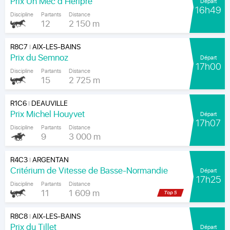
Prix Un Mec d'Héripré
Départ
16h49
Discipline
Partants
Distance
12
2 150 m
R8C7
AIX-LES-BAINS
|
Prix du Semnoz
Départ
17h00
Discipline
Partants
Distance
15
2 725 m
R1C6
DEAUVILLE
|
Prix Michel Houyvet
Départ
17h07
Discipline
Partants
Distance
9
3 000 m
R4C3
ARGENTAN
|
Critérium de Vitesse de Basse-Normandie
Départ
17h25
Discipline
Partants
Distance
11
1 609 m
R8C8
AIX-LES-BAINS
|
Prix du Tillet
Départ