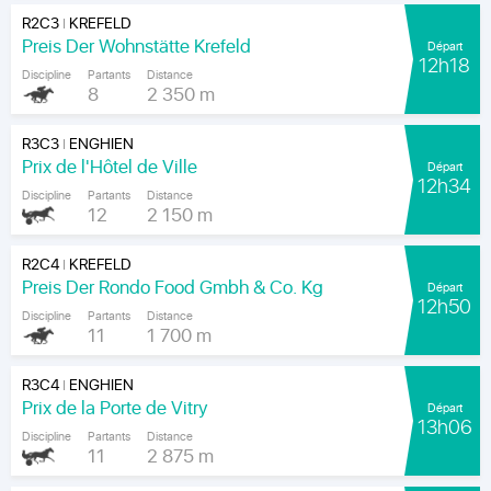
R2C3
KREFELD
|
Preis Der Wohnstätte Krefeld
Départ
12h18
Discipline
Partants
Distance
8
2 350 m
R3C3
ENGHIEN
|
Prix de l'Hôtel de Ville
Départ
12h34
Discipline
Partants
Distance
12
2 150 m
R2C4
KREFELD
|
Preis Der Rondo Food Gmbh & Co. Kg
Départ
12h50
Discipline
Partants
Distance
11
1 700 m
R3C4
ENGHIEN
|
Prix de la Porte de Vitry
Départ
13h06
Discipline
Partants
Distance
11
2 875 m