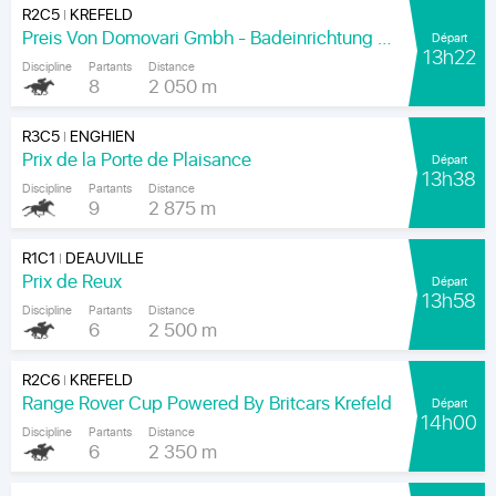
R2C5
KREFELD
|
Preis Von Domovari Gmbh - Badeinrichtung Auf Mass
Départ
13h22
Discipline
Partants
Distance
8
2 050 m
R3C5
ENGHIEN
|
Prix de la Porte de Plaisance
Départ
13h38
Discipline
Partants
Distance
9
2 875 m
R1C1
DEAUVILLE
|
Prix de Reux
Départ
13h58
Discipline
Partants
Distance
6
2 500 m
R2C6
KREFELD
|
Range Rover Cup Powered By Britcars Krefeld
Départ
14h00
Discipline
Partants
Distance
6
2 350 m