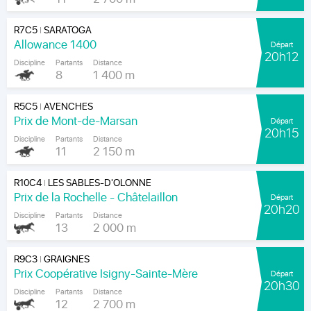
R7C5
SARATOGA
|
Allowance 1400
Départ
20h12
Discipline
Partants
Distance
8
1 400 m
R5C5
AVENCHES
|
Prix de Mont-de-Marsan
Départ
20h15
Discipline
Partants
Distance
11
2 150 m
R10C4
LES SABLES-D'OLONNE
|
Prix de la Rochelle - Châtelaillon
Départ
20h20
Discipline
Partants
Distance
13
2 000 m
R9C3
GRAIGNES
|
Prix Coopérative Isigny-Sainte-Mère
Départ
20h30
Discipline
Partants
Distance
12
2 700 m