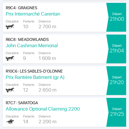
R9C4
GRAIGNES
|
Prix Intermarché Carentan
Départ
21h00
Discipline
Partants
Distance
10
2 700 m
R6C8
MEADOWLANDS
|
John Cashman Memorial
Départ
21h04
Discipline
Partants
Distance
9
1 609 m
R10C6
LES SABLES-D'OLONNE
|
Prix Rantière Batiment (gr A)
Départ
21h20
Discipline
Partants
Distance
12
2 650 m
R7C7
SARATOGA
|
Allowance Optional Claiming 2200
Départ
21h25
Discipline
Partants
Distance
14
2 200 m