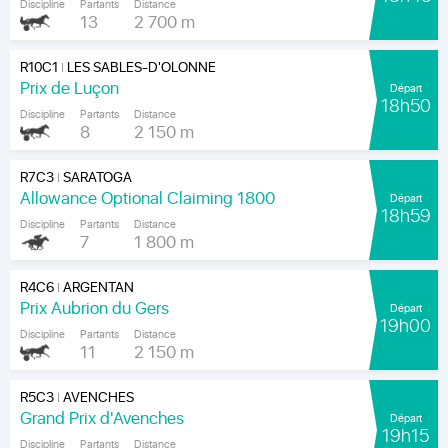
Discipline
Partants
Distance
13
2 700 m
R10C1
LES SABLES-D'OLONNE
|
Prix de Luçon
Départ
18h50
Discipline
Partants
Distance
8
2 150 m
R7C3
SARATOGA
|
Allowance Optional Claiming 1800
Départ
18h59
Discipline
Partants
Distance
7
1 800 m
R4C6
ARGENTAN
|
Prix Aubrion du Gers
Départ
19h00
Discipline
Partants
Distance
11
2 150 m
R5C3
AVENCHES
|
Grand Prix d'Avenches
Départ
19h15
Discipline
Partants
Distance