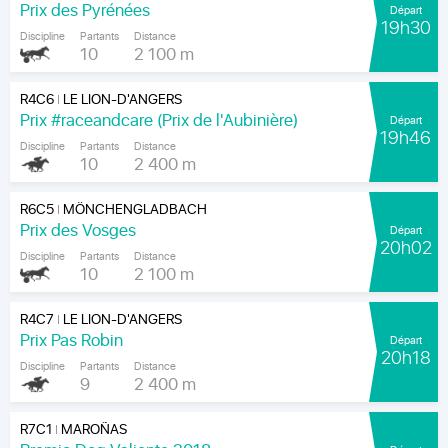
Prix des Pyrénées
Départ
19h30
Discipline
Partants
Distance
10
2 100 m
R4C6
LE LION-D'ANGERS
|
Prix #raceandcare (Prix de l'Aubinière)
Départ
19h46
Discipline
Partants
Distance
10
2 400 m
R6C5
MÖNCHENGLADBACH
|
Prix des Vosges
Départ
20h02
Discipline
Partants
Distance
10
2 100 m
R4C7
LE LION-D'ANGERS
|
Prix Pas Robin
Départ
20h18
Discipline
Partants
Distance
9
2 400 m
R7C1
MAROÑAS
|