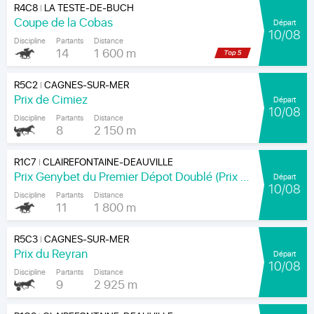
R4C8
LA TESTE-DE-BUCH
|
Coupe de la Cobas
Départ
10/08
Discipline
Partants
Distance
14
1 600 m
R5C2
CAGNES-SUR-MER
|
Prix de Cimiez
Départ
10/08
Discipline
Partants
Distance
8
2 150 m
R1C7
CLAIREFONTAINE-DEAUVILLE
|
Prix Genybet du Premier Dépot Doublé (Prix The Wonder)
Départ
10/08
Discipline
Partants
Distance
11
1 800 m
R5C3
CAGNES-SUR-MER
|
Prix du Reyran
Départ
10/08
Discipline
Partants
Distance
9
2 925 m