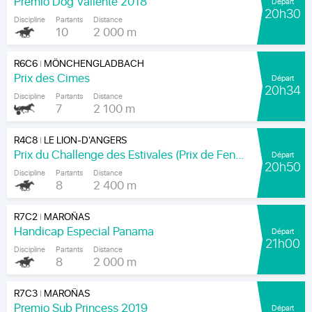
Premio Dog Valiente 2018
Départ
20h30
Discipline
Partants
Distance
10
2 000 m
R6C6
MÖNCHENGLADBACH
|
Prix des Cimes
Départ
20h34
Discipline
Partants
Distance
7
2 100 m
R4C8
LE LION-D'ANGERS
|
Prix du Challenge des Estivales (Prix de Feneu)
Départ
20h50
Discipline
Partants
Distance
8
2 400 m
R7C2
MAROÑAS
|
Handicap Especial Panama
Départ
21h00
Discipline
Partants
Distance
8
2 000 m
R7C3
MAROÑAS
|
Premio Sub Princess 2019
Départ