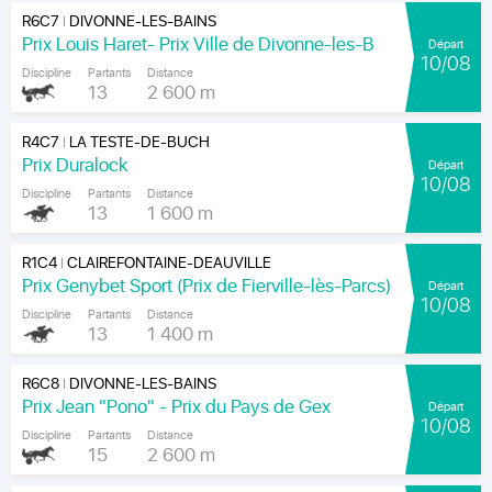
R6C7
DIVONNE-LES-BAINS
|
Prix Louis Haret- Prix Ville de Divonne-les-B
Départ
10/08
Discipline
Partants
Distance
13
2 600 m
R4C7
LA TESTE-DE-BUCH
|
Prix Duralock
Départ
10/08
Discipline
Partants
Distance
13
1 600 m
R1C4
CLAIREFONTAINE-DEAUVILLE
|
Prix Genybet Sport (Prix de Fierville-lès-Parcs)
Départ
10/08
Discipline
Partants
Distance
13
1 400 m
R6C8
DIVONNE-LES-BAINS
|
Prix Jean "Pono" - Prix du Pays de Gex
Départ
10/08
Discipline
Partants
Distance
15
2 600 m