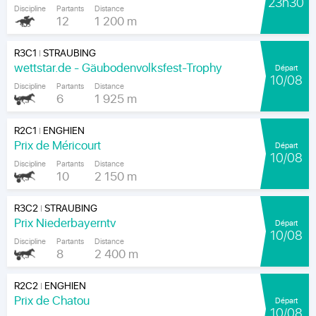
23h30
Discipline
Partants
Distance
12
1 200 m
R3C1
STRAUBING
|
wettstar.de - Gäubodenvolksfest-Trophy
Départ
10/08
Discipline
Partants
Distance
6
1 925 m
R2C1
ENGHIEN
|
Prix de Méricourt
Départ
10/08
Discipline
Partants
Distance
10
2 150 m
R3C2
STRAUBING
|
Prix Niederbayerntv
Départ
10/08
Discipline
Partants
Distance
8
2 400 m
R2C2
ENGHIEN
|
Prix de Chatou
Départ
10/08