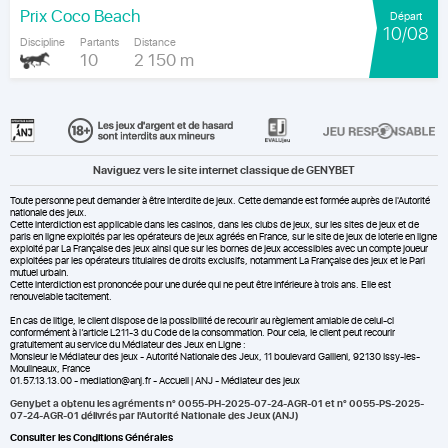
Prix Coco Beach
Départ
10/08
Discipline
Partants
Distance
10
2 150 m
Naviguez vers le site internet classique de GENYBET
Toute personne peut demander à être interdite de jeux. Cette demande est formée auprès de l'Autorité
nationale des jeux.
Cette interdiction est applicable dans les casinos, dans les clubs de jeux, sur les sites de jeux et de
paris en ligne exploités par les opérateurs de jeux agréés en France, sur le site de jeux de loterie en ligne
exploité par La Française des jeux ainsi que sur les bornes de jeux accessibles avec un compte joueur
exploitées par les opérateurs titulaires de droits exclusifs, notamment La Française des jeux et le Pari
mutuel urbain.
Cette interdiction est prononcée pour une durée qui ne peut être inférieure à trois ans. Elle est
renouvelable tacitement.
En cas de litige, le client dispose de la possibilité de recourir au règlement amiable de celui-ci
conformément à l’article L211-3 du Code de la consommation. Pour cela, le client peut recourir
gratuitement au service du Médiateur des Jeux en Ligne :
Monsieur le Médiateur des jeux - Autorité Nationale des Jeux, 11 boulevard Gallieni, 92130 Issy-les-
Moulineaux, France
01.57.13.13.00 - mediation@anj.fr -
Accueil | ANJ - Médiateur des jeux
Genybet a obtenu les agréments n° 0055-PH-2025-07-24-AGR-01 et n° 0055-PS-2025-
07-24-AGR-01 délivrés par l'Autorité Nationale des Jeux (ANJ)
Consulter les Conditions Générales