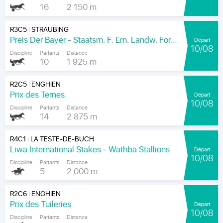
16
2 150 m
R3C5
STRAUBING
|
Preis Der Bayer - Staatsm. F. Ern. Landw. Forsten Und Tourism
Départ
10/08
Discipline
Partants
Distance
10
1 925 m
R2C5
ENGHIEN
|
Prix des Ternes
Départ
10/08
Discipline
Partants
Distance
14
2 875 m
R4C1
LA TESTE-DE-BUCH
|
Liwa International Stakes - Wathba Stallions
Départ
10/08
Discipline
Partants
Distance
5
2 000 m
R2C6
ENGHIEN
|
Prix des Tuileries
Départ
10/08
Discipline
Partants
Distance