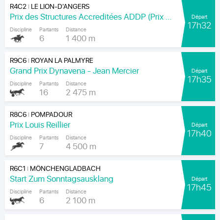
R4C2
LE LION-D'ANGERS
|
Prix des Structures Accreditées ADDP (Prix Léon Carabin)
Départ
17h32
Discipline
Partants
Distance
6
1 400 m
R9C6
ROYAN LA PALMYRE
|
Grand Prix Dynavena - Jean Mercier
Départ
17h35
Discipline
Partants
Distance
16
2 475 m
R8C6
POMPADOUR
|
Prix Louis Reillier
Départ
17h40
Discipline
Partants
Distance
7
4 500 m
R6C1
MÖNCHENGLADBACH
|
Start Zum Sonntagsausklang
Départ
17h45
Discipline
Partants
Distance
6
2 100 m