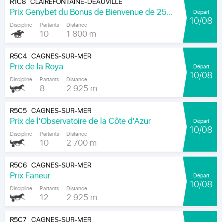
R1C8
CLAIREFONTAINE-DEAUVILLE
|
Prix Genybet du Bonus de Bienvenue de 250 Euros (Prix Ramsin)
Départ
10/08
Discipline
Partants
Distance
10
1 800 m
R5C4
CAGNES-SUR-MER
|
Prix de la Roya
Départ
10/08
Discipline
Partants
Distance
8
2 925 m
R5C5
CAGNES-SUR-MER
|
Prix de l'Observatoire de la Côte d'Azur
Départ
10/08
Discipline
Partants
Distance
10
2 700 m
R5C6
CAGNES-SUR-MER
|
Prix Faneur
Départ
10/08
Discipline
Partants
Distance
12
2 925 m
R5C7
CAGNES-SUR-MER
|