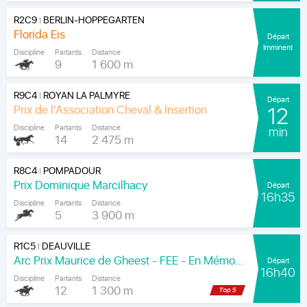
R2C9
BERLIN-HOPPEGARTEN
|
Florida Eis
Départ
Imminent
Discipline
Partants
Distance
9
1 600 m
R9C4
ROYAN LA PALMYRE
|
Départ
Prix de l'Association Cheval & Insertion
12
Discipline
Partants
Distance
min
14
2 475 m
R8C4
POMPADOUR
|
Prix Dominique Marcilhacy
Départ
16h35
Discipline
Partants
Distance
5
3 900 m
R1C5
DEAUVILLE
|
Arc Prix Maurice de Gheest - FEE - En Mémoire de Louis Romanet
Départ
16h40
Discipline
Partants
Distance
12
1 300 m