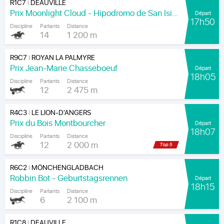
R1C7
DEAUVILLE
|
Prix Moonlight Cloud - Hipodromo de San Isidro
Départ
17h50
Discipline
Partants
Distance
14
1 200 m
R9C7
ROYAN LA PALMYRE
|
Prix Jean-Marie Chasseboeuf
Départ
18h05
Discipline
Partants
Distance
12
2 475 m
R4C3
LE LION-D'ANGERS
|
Prix du Bois Montbourcher
Départ
18h07
Discipline
Partants
Distance
12
2 000 m
R6C2
MÖNCHENGLADBACH
|
Robbin Bot - Geburtstagsrennen
Départ
18h15
Discipline
Partants
Distance
6
2 100 m
R1C8
DEAUVILLE
|