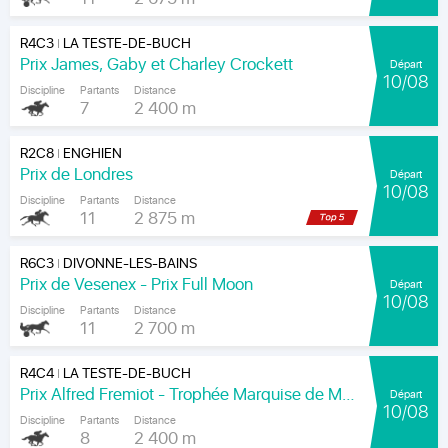
R4C3
LA TESTE-DE-BUCH
|
Prix James, Gaby et Charley Crockett
Départ
10/08
Discipline
Partants
Distance
7
2 400 m
R2C8
ENGHIEN
|
Prix de Londres
Départ
10/08
Discipline
Partants
Distance
11
2 875 m
R6C3
DIVONNE-LES-BAINS
|
Prix de Vesenex - Prix Full Moon
Départ
10/08
Discipline
Partants
Distance
11
2 700 m
R4C4
LA TESTE-DE-BUCH
|
Prix Alfred Fremiot - Trophée Marquise de Moratalla
Départ
10/08
Discipline
Partants
Distance
8
2 400 m