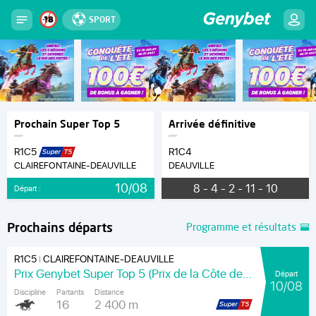
SPORT
Prochain Super Top 5
Arrivée définitive
R1C5
R1C4
CLAIREFONTAINE-DEAUVILLE
DEAUVILLE
10/08
8 - 4 - 2 - 11 - 10
Départ :
Prochains départs
Programme et résultats
R1C5
CLAIREFONTAINE-DEAUVILLE
|
Prix Genybet Super Top 5 (Prix de la Côte de Nacre)
Départ
10/08
Discipline
Partants
Distance
16
2 400 m