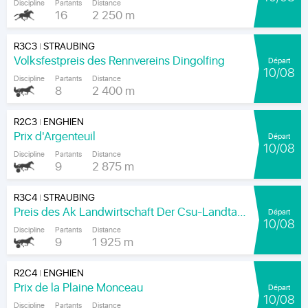
Discipline
Partants
Distance
16
2 250 m
R3C3
STRAUBING
|
Volksfestpreis des Rennvereins Dingolfing
Départ
10/08
Discipline
Partants
Distance
8
2 400 m
R2C3
ENGHIEN
|
Prix d'Argenteuil
Départ
10/08
Discipline
Partants
Distance
9
2 875 m
R3C4
STRAUBING
|
Preis des Ak Landwirtschaft Der Csu-Landtagsfraktion
Départ
10/08
Discipline
Partants
Distance
9
1 925 m
R2C4
ENGHIEN
|
Prix de la Plaine Monceau
Départ
10/08
Discipline
Partants
Distance