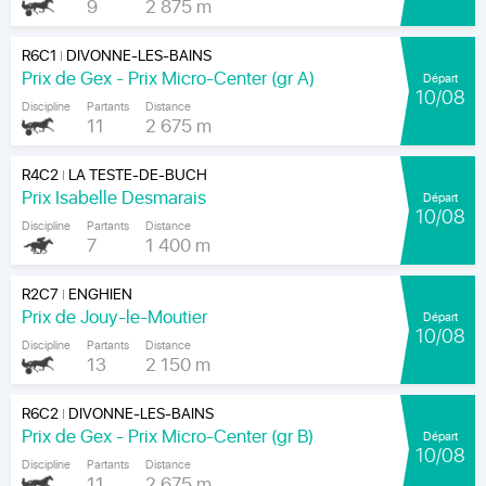
9
2 875 m
R6C1
DIVONNE-LES-BAINS
|
Prix de Gex - Prix Micro-Center (gr A)
Départ
10/08
Discipline
Partants
Distance
11
2 675 m
R4C2
LA TESTE-DE-BUCH
|
Prix Isabelle Desmarais
Départ
10/08
Discipline
Partants
Distance
7
1 400 m
R2C7
ENGHIEN
|
Prix de Jouy-le-Moutier
Départ
10/08
Discipline
Partants
Distance
13
2 150 m
R6C2
DIVONNE-LES-BAINS
|
Prix de Gex - Prix Micro-Center (gr B)
Départ
10/08
Discipline
Partants
Distance
11
2 675 m