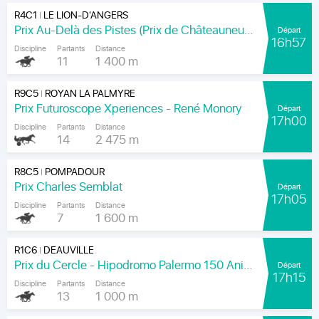
R4C1
LE LION-D'ANGERS
|
Prix Au-Delà des Pistes (Prix de Châteauneuf-sur-Sarthe)
Départ
16h57
Discipline
Partants
Distance
11
1 400 m
R9C5
ROYAN LA PALMYRE
|
Prix Futuroscope Xperiences - René Monory
Départ
17h00
Discipline
Partants
Distance
14
2 475 m
R8C5
POMPADOUR
|
Prix Charles Semblat
Départ
17h05
Discipline
Partants
Distance
7
1 600 m
R1C6
DEAUVILLE
|
Prix du Cercle - Hipodromo Palermo 150 Aniversario
Départ
17h15
Discipline
Partants
Distance
13
1 000 m