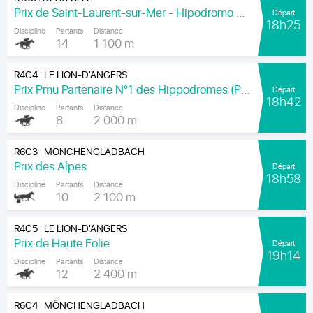
Prix de Saint-Laurent-sur-Mer - Hipodromo de Maronas
Départ
18h25
Discipline
Partants
Distance
14
1 100 m
R4C4
LE LION-D'ANGERS
|
Prix Pmu Partenaire N°1 des Hippodromes (Prix du Moulin de Varennes)
Départ
18h42
Discipline
Partants
Distance
8
2 000 m
R6C3
MÖNCHENGLADBACH
|
Prix des Alpes
Départ
18h58
Discipline
Partants
Distance
10
2 100 m
R4C5
LE LION-D'ANGERS
|
Prix de Haute Folie
Départ
19h14
Discipline
Partants
Distance
12
2 400 m
R6C4
MÖNCHENGLADBACH
|