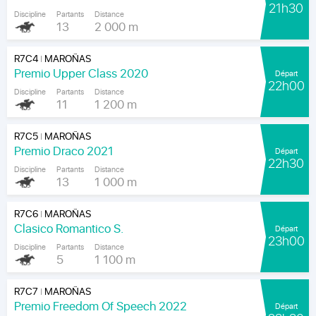
21h30
Discipline
Partants
Distance
13
2 000 m
R7C4
MAROÑAS
|
Premio Upper Class 2020
Départ
22h00
Discipline
Partants
Distance
11
1 200 m
R7C5
MAROÑAS
|
Premio Draco 2021
Départ
22h30
Discipline
Partants
Distance
13
1 000 m
R7C6
MAROÑAS
|
Clasico Romantico S.
Départ
23h00
Discipline
Partants
Distance
5
1 100 m
R7C7
MAROÑAS
|
Premio Freedom Of Speech 2022
Départ