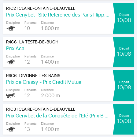
R1C2
CLAIREFONTAINE-DEAUVILLE
|
Prix Genybet- Site Reference des Paris Hipp.(px du Domaine du H. Bois)
Départ
10/08
Discipline
Partants
Distance
10
1 800 m
R4C6
LA TESTE-DE-BUCH
|
Prix Aca
Départ
10/08
Discipline
Partants
Distance
12
1 400 m
R6C6
DIVONNE-LES-BAINS
|
Prix de Crassy - Prix Credit Mutuel
Départ
10/08
Discipline
Partants
Distance
12
2 000 m
R1C3
CLAIREFONTAINE-DEAUVILLE
|
Prix Genybet de la Conquête de l'Eté (Prix Blangy-le-Château)
Départ
10/08
Discipline
Partants
Distance
13
1 400 m