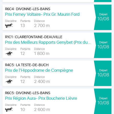
R6C4
DIVONNE-LES-BAINS
|
Prix Ferney Voltaire- Prix Gr. Maurin Ford
Départ
10/08
Discipline
Partants
Distance
13
2 700 m
R1C1
CLAIREFONTAINE-DEAUVILLE
|
Prix des Meilleurs Rapports Genybet (Prix du Haut-Bois)
Départ
10/08
Discipline
Partants
Distance
12
1 800 m
R4C5
LA TESTE-DE-BUCH
|
Prix de l'Hippodrome de Compiègne
Départ
10/08
Discipline
Partants
Distance
12
2 400 m
R6C5
DIVONNE-LES-BAINS
|
Prix Région Aura- Prix Boucherie Lièvre
Départ
10/08
Discipline
Partants
Distance
10
2 600 m