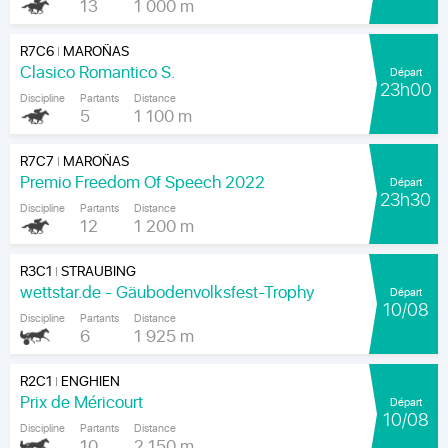
13
1 000 m
R7C6
MAROÑAS
|
Clasico Romantico S.
Départ
23h00
Discipline
Partants
Distance
5
1 100 m
R7C7
MAROÑAS
|
Premio Freedom Of Speech 2022
Départ
23h30
Discipline
Partants
Distance
12
1 200 m
R3C1
STRAUBING
|
wettstar.de - Gäubodenvolksfest-Trophy
Départ
10/08
Discipline
Partants
Distance
6
1 925 m
R2C1
ENGHIEN
|
Prix de Méricourt
Départ
10/08
Discipline
Partants
Distance
10
2 150 m