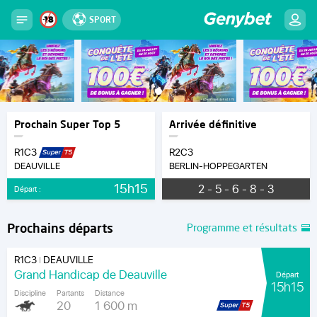
SPORT
Prochain Super Top 5
Arrivée définitive
R1C3
R2C3
DEAUVILLE
BERLIN-HOPPEGARTEN
15h15
2 - 5 - 6 - 8 - 3
Départ :
Prochains départs
Programme et résultats
R1C3
DEAUVILLE
|
Grand Handicap de Deauville
Départ
15h15
Discipline
Partants
Distance
20
1 600 m