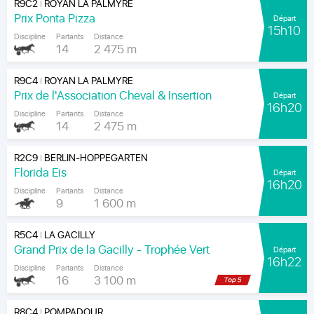
R9C2
ROYAN LA PALMYRE
|
Prix Ponta Pizza
Départ
15h10
Discipline
Partants
Distance
14
2 475 m
R9C4
ROYAN LA PALMYRE
|
Prix de l'Association Cheval & Insertion
Départ
16h20
Discipline
Partants
Distance
14
2 475 m
R2C9
BERLIN-HOPPEGARTEN
|
Florida Eis
Départ
16h20
Discipline
Partants
Distance
9
1 600 m
R5C4
LA GACILLY
|
Grand Prix de la Gacilly - Trophée Vert
Départ
16h22
Discipline
Partants
Distance
16
3 100 m
R8C4
POMPADOUR
|