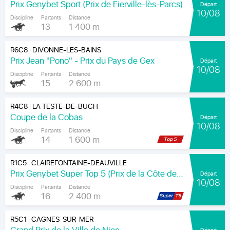
Prix Genybet Sport (Prix de Fierville-lès-Parcs)
Départ
10/08
Discipline
Partants
Distance
13
1 400 m
R6C8
DIVONNE-LES-BAINS
|
Prix Jean "Pono" - Prix du Pays de Gex
Départ
10/08
Discipline
Partants
Distance
15
2 600 m
R4C8
LA TESTE-DE-BUCH
|
Coupe de la Cobas
Départ
10/08
Discipline
Partants
Distance
14
1 600 m
R1C5
CLAIREFONTAINE-DEAUVILLE
|
Prix Genybet Super Top 5 (Prix de la Côte de Nacre)
Départ
10/08
Discipline
Partants
Distance
16
2 400 m
R5C1
CAGNES-SUR-MER
|