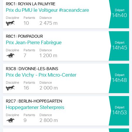
R9C1
ROYAN LA PALMYRE
|
Prix du PMU le Voltigeur #raceandcare
Départ
14h40
Discipline
Partants
Distance
10
2 475 m
R8C1
POMPADOUR
|
Prix Jean-Pierre Fabrègue
Départ
14h45
Discipline
Partants
Distance
7
1 200 m
R3C8
DIVONNE-LES-BAINS
|
Prix de Vichy - Prix Micro-Center
Départ
14h48
Discipline
Partants
Distance
16
2 000 m
R2C7
BERLIN-HOPPEGARTEN
|
Hoppegartener Steherpreis
Départ
14h53
Discipline
Partants
Distance
9
2 800 m