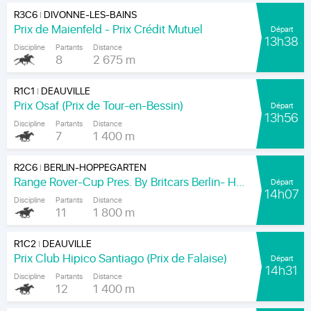
R3C6
DIVONNE-LES-BAINS
|
Prix de Maienfeld - Prix Crédit Mutuel
Départ
13h38
Discipline
Partants
Distance
8
2 675 m
R1C1
DEAUVILLE
|
Prix Osaf (Prix de Tour-en-Bessin)
Départ
13h56
Discipline
Partants
Distance
7
1 400 m
R2C6
BERLIN-HOPPEGARTEN
|
Range Rover-Cup Pres. By Britcars Berlin- Hoppegartener Stutenp.
Départ
14h07
Discipline
Partants
Distance
11
1 800 m
R1C2
DEAUVILLE
|
Prix Club Hipico Santiago (Prix de Falaise)
Départ
14h31
Discipline
Partants
Distance
12
1 400 m