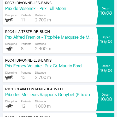
R6C3
DIVONNE-LES-BAINS
|
Prix de Vesenex - Prix Full Moon
Départ
10/08
Discipline
Partants
Distance
11
2 700 m
R4C4
LA TESTE-DE-BUCH
|
Prix Alfred Fremiot - Trophée Marquise de Moratalla
Départ
10/08
Discipline
Partants
Distance
8
2 400 m
R6C4
DIVONNE-LES-BAINS
|
Prix Ferney Voltaire- Prix Gr. Maurin Ford
Départ
10/08
Discipline
Partants
Distance
13
2 700 m
R1C1
CLAIREFONTAINE-DEAUVILLE
|
Prix des Meilleurs Rapports Genybet (Prix du Haut-Bois)
Départ
10/08
Discipline
Partants
Distance
12
1 800 m