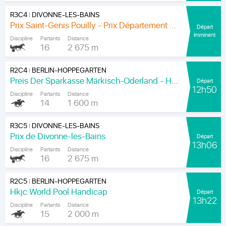
R3C4
DIVONNE-LES-BAINS
|
Prix Saint-Genis Pouilly - Prix Département Ain
Départ
Imminent
Discipline
Partants
Distance
16
2 675 m
R2C4
BERLIN-HOPPEGARTEN
|
Preis Der Sparkasse Märkisch-Oderland - Hkjc World Pool Trophy
Départ
12h50
Discipline
Partants
Distance
14
1 600 m
R3C5
DIVONNE-LES-BAINS
|
Prix de Divonne-les-Bains
Départ
13h06
Discipline
Partants
Distance
16
2 675 m
R2C5
BERLIN-HOPPEGARTEN
|
Hkjc World Pool Handicap
Départ
13h22
Discipline
Partants
Distance
15
2 000 m