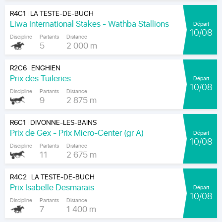
R4C1
LA TESTE-DE-BUCH
|
Liwa International Stakes - Wathba Stallions
Départ
10/08
Discipline
Partants
Distance
5
2 000 m
R2C6
ENGHIEN
|
Prix des Tuileries
Départ
10/08
Discipline
Partants
Distance
9
2 875 m
R6C1
DIVONNE-LES-BAINS
|
Prix de Gex - Prix Micro-Center (gr A)
Départ
10/08
Discipline
Partants
Distance
11
2 675 m
R4C2
LA TESTE-DE-BUCH
|
Prix Isabelle Desmarais
Départ
10/08
Discipline
Partants
Distance
7
1 400 m