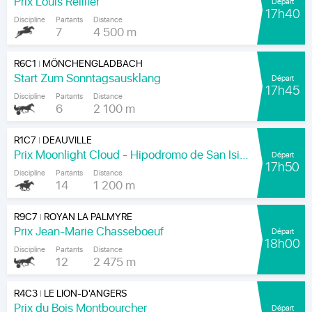
Prix Louis Reillier
Départ
17h40
Discipline
Partants
Distance
7
4 500 m
R6C1
MÖNCHENGLADBACH
|
Start Zum Sonntagsausklang
Départ
17h45
Discipline
Partants
Distance
6
2 100 m
R1C7
DEAUVILLE
|
Prix Moonlight Cloud - Hipodromo de San Isidro
Départ
17h50
Discipline
Partants
Distance
14
1 200 m
R9C7
ROYAN LA PALMYRE
|
Prix Jean-Marie Chasseboeuf
Départ
18h00
Discipline
Partants
Distance
12
2 475 m
R4C3
LE LION-D'ANGERS
|
Prix du Bois Montbourcher
Départ