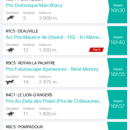
Prix Dominique Marcilhacy
Départ
16h30
Discipline
Partants
Distance
5
3 900 m
R1C5
DEAUVILLE
|
Arc Prix Maurice de Gheest - FEE - En Mémoire de Louis Romanet
Départ
16h40
Discipline
Partants
Distance
12
1 300 m
R9C5
ROYAN LA PALMYRE
|
Prix Futuroscope Xperiences - René Monory
Départ
16h55
Discipline
Partants
Distance
14
2 475 m
R4C1
LE LION-D'ANGERS
|
Prix Au-Delà des Pistes (Prix de Châteauneuf-sur-Sarthe)
Départ
16h57
Discipline
Partants
Distance
11
1 400 m
R8C5
POMPADOUR
|