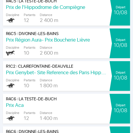
R4C5
LA TESTE-DE-BUCH
|
Prix de l'Hippodrome de Compiègne
Départ
10/08
Discipline
Partants
Distance
12
2 400 m
R6C5
DIVONNE-LES-BAINS
|
Prix Région Aura- Prix Boucherie Lièvre
Départ
10/08
Discipline
Partants
Distance
10
2 600 m
R1C2
CLAIREFONTAINE-DEAUVILLE
|
Prix Genybet- Site Reference des Paris Hipp.(px du Domaine du H. Bois)
Départ
10/08
Discipline
Partants
Distance
10
1 800 m
R4C6
LA TESTE-DE-BUCH
|
Prix Aca
Départ
10/08
Discipline
Partants
Distance
12
1 400 m
R6C6
DIVONNE-LES-BAINS
|