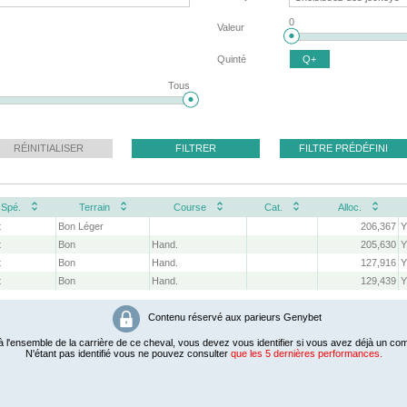
0
Valeur
Quinté
Q+
Tous
RÉINITIALISER
FILTRER
FILTRE PRÉDÉFINI
Spé.
Terrain
Course
Cat.
Alloc.
t
Bon Léger
206,367
Y
t
Bon
Hand.
205,630
Y
t
Bon
Hand.
127,916
Y
t
Bon
Hand.
129,439
Y
Contenu réservé aux parieurs Genybet
 l'ensemble de la carrière de ce cheval, vous devez vous identifier si vous avez déjà un com
N'étant pas identifié vous ne pouvez consulter
que les 5 dernières performances.