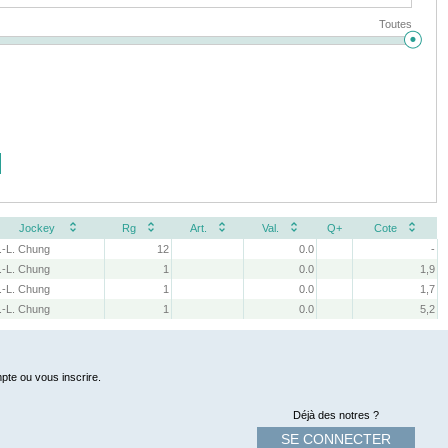
Toutes
Jockey
Rg
Art.
Val.
Q+
Cote
.-L. Chung
12
0.0
-
.-L. Chung
1
0.0
1,9
.-L. Chung
1
0.0
1,7
.-L. Chung
1
0.0
5,2
pte ou vous inscrire.
Déjà des notres ?
SE CONNECTER