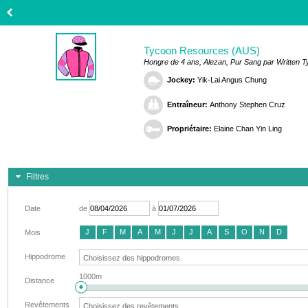
Tycoon Resources (AUS)
Hongre de 4 ans, Alezan, Pur Sang par Written T
Jockey:
Yik-Lai Angus Chung
Entraîneur:
Anthony Stephen Cruz
Propriétaire:
Elaine Chan Yin Ling
Filtres
Date
de
à
J
F
M
A
M
J
J
A
S
O
N
D
Mois
Hippodrome
1000m
Distance
Revêtements