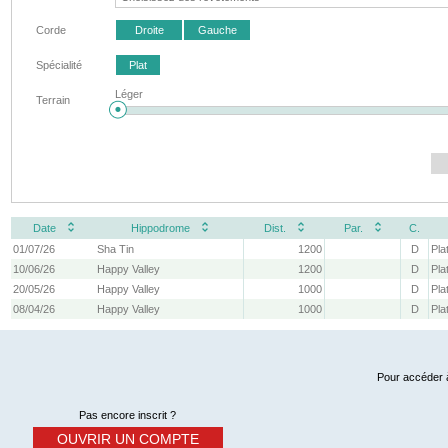
Corde
Droite
Gauche
Spécialité
Plat
Léger
Terrain
Date
Hippodrome
Dist.
Par.
C.
01/07/26
Sha Tin
1200
D
Pla
10/06/26
Happy Valley
1200
D
Pla
20/05/26
Happy Valley
1000
D
Pla
08/04/26
Happy Valley
1000
D
Pla
Pour accéder à
Pas encore inscrit ?
OUVRIR UN COMPTE