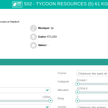
502 - TYCOON RESOURCES (5) 61 KG
ycoon et Harlech
Musique:
1p
Gains:
€71,633
Valeur:
-
Course
Groupe I
Catégorie
127916 €
Allocation
1200m
1
Rang
Jockey