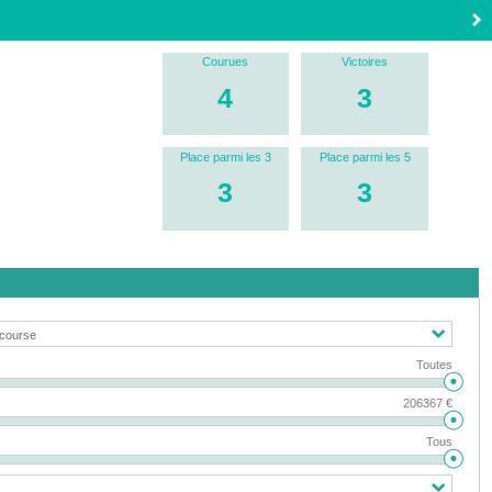
Courues
Victoires
4
3
Place parmi les 3
Place parmi les 5
3
3
Toutes
206367 €
Tous