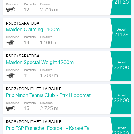
21h25
Discipline
Partants
Distance
12
2 725 m
R5C5
SARATOGA
|
Maiden Claiming 1100m
Départ
21h28
Discipline
Partants
Distance
14
1 100 m
R5C6
SARATOGA
|
Maiden Special Weight 1200m
Départ
22h00
Discipline
Partants
Distance
11
1 200 m
R6C7
PORNICHET-LA BAULE
|
Prix Ninon Tennis Club - Prix Hippomat
Départ
22h00
Discipline
Partants
Distance
15
2 725 m
R6C8
PORNICHET-LA BAULE
|
Prix ESP Pornichet Football - Karaté Taï
Départ
22h30