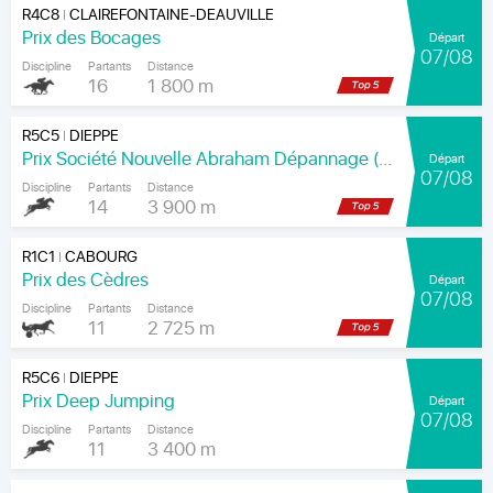
R4C8
CLAIREFONTAINE-DEAUVILLE
|
Prix des Bocages
Départ
07/08
Discipline
Partants
Distance
16
1 800 m
R5C5
DIEPPE
|
Prix Société Nouvelle Abraham Dépannage (Prix Arenice)
Départ
07/08
Discipline
Partants
Distance
14
3 900 m
R1C1
CABOURG
|
Prix des Cèdres
Départ
07/08
Discipline
Partants
Distance
11
2 725 m
R5C6
DIEPPE
|
Prix Deep Jumping
Départ
07/08
Discipline
Partants
Distance
11
3 400 m