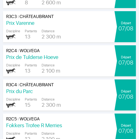
8
2 600 m
R3C3
CHÂTEAUBRIANT
|
Prix Varenne
Départ
07/08
Discipline
Partants
Distance
13
2 300 m
R2C4
WOLVEGA
|
Prix de Tulderse Hoeve
Départ
07/08
Discipline
Partants
Distance
13
2 100 m
R3C4
CHÂTEAUBRIANT
|
Prix du Parc
Départ
07/08
Discipline
Partants
Distance
15
2 300 m
R2C5
WOLVEGA
|
Fokkers Trofee R Merries
Départ
07/08
Discipline
Partants
Distance