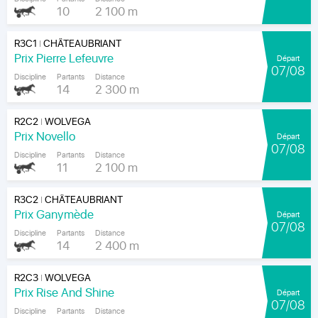
10
2 100 m
R3C1
CHÂTEAUBRIANT
|
Prix Pierre Lefeuvre
Départ
07/08
Discipline
Partants
Distance
14
2 300 m
R2C2
WOLVEGA
|
Prix Novello
Départ
07/08
Discipline
Partants
Distance
11
2 100 m
R3C2
CHÂTEAUBRIANT
|
Prix Ganymède
Départ
07/08
Discipline
Partants
Distance
14
2 400 m
R2C3
WOLVEGA
|
Prix Rise And Shine
Départ
07/08
Discipline
Partants
Distance