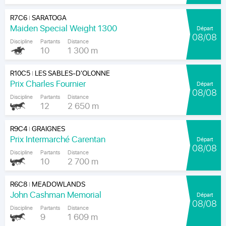
R7C6
SARATOGA
|
Maiden Special Weight 1300
Départ
08/08
Discipline
Partants
Distance
10
1 300 m
R10C5
LES SABLES-D'OLONNE
|
Prix Charles Fournier
Départ
08/08
Discipline
Partants
Distance
12
2 650 m
R9C4
GRAIGNES
|
Prix Intermarché Carentan
Départ
08/08
Discipline
Partants
Distance
10
2 700 m
R6C8
MEADOWLANDS
|
John Cashman Memorial
Départ
08/08
Discipline
Partants
Distance
9
1 609 m