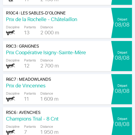
R10C4
LES SABLES-D'OLONNE
|
Prix de la Rochelle - Châtelaillon
Départ
08/08
Discipline
Partants
Distance
13
2 000 m
R9C3
GRAIGNES
|
Prix Coopérative Isigny-Sainte-Mère
Départ
08/08
Discipline
Partants
Distance
12
2 700 m
R6C7
MEADOWLANDS
|
Prix de Vincennes
Départ
08/08
Discipline
Partants
Distance
11
1 609 m
R5C6
AVENCHES
|
Champions Trial - 8 Cnt
Départ
08/08
Discipline
Partants
Distance
7
1 950 m