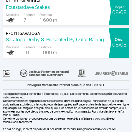
R7C10
SARATOGA
|
Fourstardave Stakes
Départ
08/08
Discipline
Partants
Distance
7
1 600 m
R7C11
SARATOGA
|
Saratoga Derby S. Presented By Qatar Racing
Départ
08/08
Discipline
Partants
Distance
10
1 900 m
Naviguez vers le site internet classique de GENYBET
Toute personne peut demander à être interdite de jeux. Cette demande est formée auprès de l'Autorité
nationale des jeux.
Cette interdiction est applicable dans les casinos, dans les clubs de jeux, sur les sites de jeux et de
paris en ligne exploités par les opérateurs de jeux agréés en France, sur le site de jeux de loterie en ligne
exploité par La Française des jeux ainsi que sur les bornes de jeux accessibles avec un compte joueur
exploitées par les opérateurs titulaires de droits exclusifs, notamment La Française des jeux et le Pari
mutuel urbain.
Cette interdiction est prononcée pour une durée qui ne peut être inférieure à trois ans. Elle est
renouvelable tacitement.
En cas de litige, le client dispose de la possibilité de recourir au règlement amiable de celui-ci