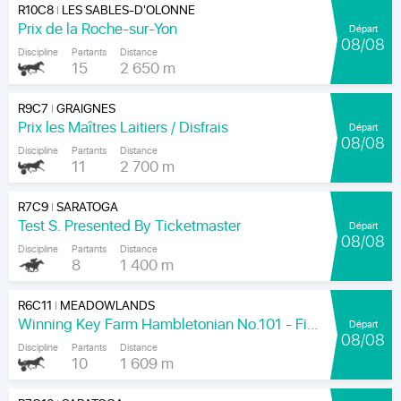
R10C8
LES SABLES-D'OLONNE
|
Prix de la Roche-sur-Yon
Départ
08/08
Discipline
Partants
Distance
15
2 650 m
R9C7
GRAIGNES
|
Prix les Maîtres Laitiers / Disfrais
Départ
08/08
Discipline
Partants
Distance
11
2 700 m
R7C9
SARATOGA
|
Test S. Presented By Ticketmaster
Départ
08/08
Discipline
Partants
Distance
8
1 400 m
R6C11
MEADOWLANDS
|
Winning Key Farm Hambletonian No.101 - Final
Départ
08/08
Discipline
Partants
Distance
10
1 609 m