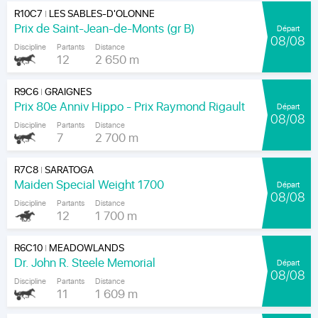
R10C7
LES SABLES-D'OLONNE
|
Prix de Saint-Jean-de-Monts (gr B)
Départ
08/08
Discipline
Partants
Distance
12
2 650 m
R9C6
GRAIGNES
|
Prix 80e Anniv Hippo - Prix Raymond Rigault
Départ
08/08
Discipline
Partants
Distance
7
2 700 m
R7C8
SARATOGA
|
Maiden Special Weight 1700
Départ
08/08
Discipline
Partants
Distance
12
1 700 m
R6C10
MEADOWLANDS
|
Dr. John R. Steele Memorial
Départ
08/08
Discipline
Partants
Distance
11
1 609 m