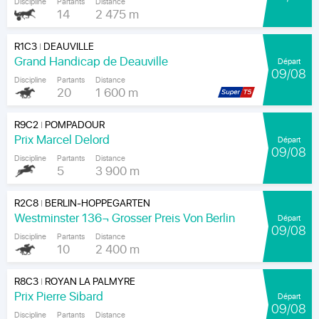
Discipline
Partants
Distance
14
2 475 m
R1C3
DEAUVILLE
|
Grand Handicap de Deauville
Départ
09/08
Discipline
Partants
Distance
20
1 600 m
R9C2
POMPADOUR
|
Prix Marcel Delord
Départ
09/08
Discipline
Partants
Distance
5
3 900 m
R2C8
BERLIN-HOPPEGARTEN
|
Westminster 136¬ Grosser Preis Von Berlin
Départ
09/08
Discipline
Partants
Distance
10
2 400 m
R8C3
ROYAN LA PALMYRE
|
Prix Pierre Sibard
Départ
09/08
Discipline
Partants
Distance