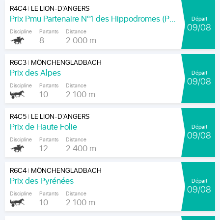
R4C4
LE LION-D'ANGERS
|
Prix Pmu Partenaire N°1 des Hippodromes (Prix du Moulin de Varennes)
Départ
09/08
Discipline
Partants
Distance
8
2 000 m
R6C3
MÖNCHENGLADBACH
|
Prix des Alpes
Départ
09/08
Discipline
Partants
Distance
10
2 100 m
R4C5
LE LION-D'ANGERS
|
Prix de Haute Folie
Départ
09/08
Discipline
Partants
Distance
12
2 400 m
R6C4
MÖNCHENGLADBACH
|
Prix des Pyrénées
Départ
09/08
Discipline
Partants
Distance
10
2 100 m