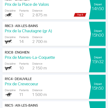
Prix de la Place de Valois
Départ
14h50
Discipline
Partants
Distance
12
2 875 m
R8C3
AIX-LES-BAINS
|
Prix de la Chautagne (gr A)
Départ
15h00
Discipline
Partants
Distance
14
2 700 m
R3C8
ENGHIEN
|
Prix de Marnes-La-Coquette
Départ
15h32
Discipline
Partants
Distance
10
2 150 m
R1C4
DEAUVILLE
|
Prix de Crevecoeur
Départ
15h50
Discipline
Partants
Distance
11
1 500 m
R8C5
AIX-LES-BAINS
|