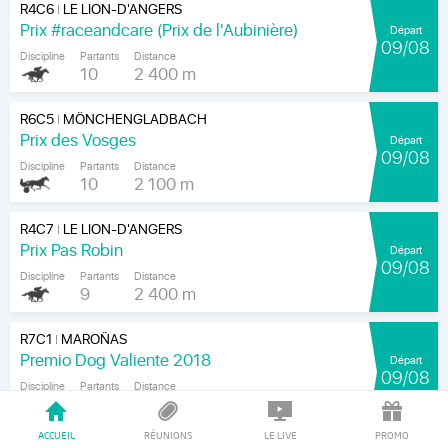
R4C6
LE LION-D'ANGERS
|
Prix #raceandcare (Prix de l'Aubinière)
Départ
09/08
Discipline
Partants
Distance
10
2 400 m
R6C5
MÖNCHENGLADBACH
|
Prix des Vosges
Départ
09/08
Discipline
Partants
Distance
10
2 100 m
R4C7
LE LION-D'ANGERS
|
Prix Pas Robin
Départ
09/08
Discipline
Partants
Distance
9
2 400 m
R7C1
MAROÑAS
|
Premio Dog Valiente 2018
Départ
09/08
Discipline
Partants
Distance
10
2 000 m
ACCUEIL
RÉUNIONS
LE LIVE
PROMO