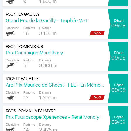
9
1 600 m
R5C4
LA GACILLY
|
Grand Prix de la Gacilly - Trophée Vert
Départ
09/08
Discipline
Partants
Distance
16
3 100 m
R9C4
POMPADOUR
|
Prix Dominique Marcilhacy
Départ
09/08
Discipline
Partants
Distance
5
3 900 m
R1C5
DEAUVILLE
|
Arc Prix Maurice de Gheest - FEE - En Mémoire de Louis Romanet
Départ
09/08
Discipline
Partants
Distance
12
1 300 m
R8C5
ROYAN LA PALMYRE
|
Prix Futuroscope Xperiences - René Monory
Départ
09/08
Discipline
Partants
Distance
14
2 475 m