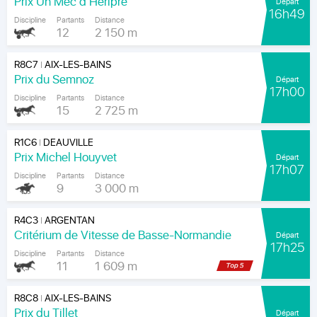
Prix Un Mec d'Héripré
Départ
16h49
Discipline
Partants
Distance
12
2 150 m
R8C7
AIX-LES-BAINS
|
Prix du Semnoz
Départ
17h00
Discipline
Partants
Distance
15
2 725 m
R1C6
DEAUVILLE
|
Prix Michel Houyvet
Départ
17h07
Discipline
Partants
Distance
9
3 000 m
R4C3
ARGENTAN
|
Critérium de Vitesse de Basse-Normandie
Départ
17h25
Discipline
Partants
Distance
11
1 609 m
R8C8
AIX-LES-BAINS
|
Prix du Tillet
Départ