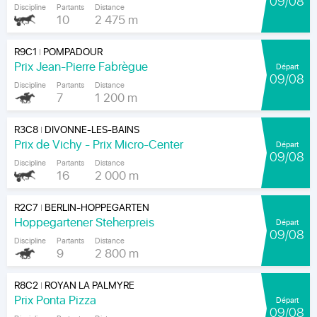
09/08
Discipline
Partants
Distance
10
2 475 m
R9C1
POMPADOUR
|
Prix Jean-Pierre Fabrègue
Départ
09/08
Discipline
Partants
Distance
7
1 200 m
R3C8
DIVONNE-LES-BAINS
|
Prix de Vichy - Prix Micro-Center
Départ
09/08
Discipline
Partants
Distance
16
2 000 m
R2C7
BERLIN-HOPPEGARTEN
|
Hoppegartener Steherpreis
Départ
09/08
Discipline
Partants
Distance
9
2 800 m
R8C2
ROYAN LA PALMYRE
|
Prix Ponta Pizza
Départ
09/08