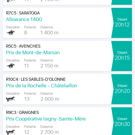
R7C5
SARATOGA
|
Allowance 1400
Départ
20h12
Discipline
Partants
Distance
8
1 400 m
R5C5
AVENCHES
|
Prix de Mont-de-Marsan
Départ
20h15
Discipline
Partants
Distance
11
2 150 m
R10C4
LES SABLES-D'OLONNE
|
Prix de la Rochelle - Châtelaillon
Départ
20h20
Discipline
Partants
Distance
13
2 000 m
R9C3
GRAIGNES
|
Prix Coopérative Isigny-Sainte-Mère
Départ
20h30
Discipline
Partants
Distance
12
2 700 m