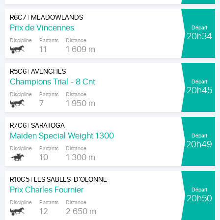
R6C7
MEADOWLANDS
|
Prix de Vincennes
Départ
20h34
Discipline
Partants
Distance
11
1 609 m
R5C6
AVENCHES
|
Champions Trial - 8 Cnt
Départ
20h45
Discipline
Partants
Distance
7
1 950 m
R7C6
SARATOGA
|
Maiden Special Weight 1300
Départ
20h49
Discipline
Partants
Distance
10
1 300 m
R10C5
LES SABLES-D'OLONNE
|
Prix Charles Fournier
Départ
20h50
Discipline
Partants
Distance
12
2 650 m