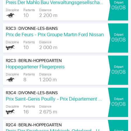
Preis Der Mahlo Bau Verwaltungsgesellschaft Mbh
Départ
09/08
Discipline
Partants
Distance
10
2 200 m
R3C3
DIVONNE-LES-BAINS
|
Prix de Feurs - Prix Groupe Martin Ford Nissan
Départ
09/08
Discipline
Partants
Distance
10
2 000 m
R2C3
BERLIN-HOPPEGARTEN
|
Hoppegartener Fliegerpreis
Départ
09/08
Discipline
Partants
Distance
8
1 200 m
R3C4
DIVONNE-LES-BAINS
|
Prix Saint-Genis Pouilly - Prix Département Ain
Départ
09/08
Discipline
Partants
Distance
16
2 675 m
R2C4
BERLIN-HOPPEGARTEN
|