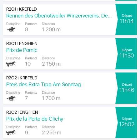
R2C1
KREFELD
|
Rennen des Oberrotweiler Winzervereins. Der Klassiker Am Kaiser.
Départ
11h14
Discipline
Partants
Distance
8
1 200 m
R3C1
ENGHIEN
|
Prix de Pornic
Départ
11h30
Discipline
Partants
Distance
10
2 150 m
R2C2
KREFELD
|
Preis des Extra Tipp Am Sonntag
Départ
11h46
Discipline
Partants
Distance
7
1 700 m
R3C2
ENGHIEN
|
Prix de la Porte de Clichy
Départ
12h02
Discipline
Partants
Distance
9
2 250 m