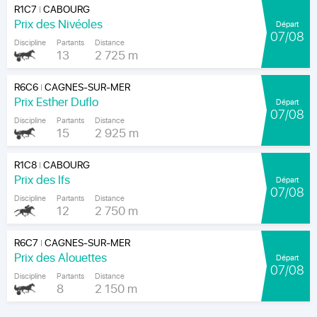
R1C7
CABOURG
|
Prix des Nivéoles
Départ
07/08
Discipline
Partants
Distance
13
2 725 m
R6C6
CAGNES-SUR-MER
|
Prix Esther Duflo
Départ
07/08
Discipline
Partants
Distance
15
2 925 m
R1C8
CABOURG
|
Prix des Ifs
Départ
07/08
Discipline
Partants
Distance
12
2 750 m
R6C7
CAGNES-SUR-MER
|
Prix des Alouettes
Départ
07/08
Discipline
Partants
Distance
8
2 150 m