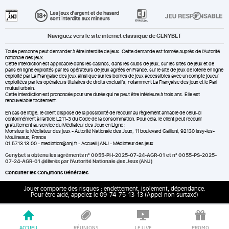
Naviguez vers le site internet classique de GENYBET
Toute personne peut demander à être interdite de jeux. Cette demande est formée auprès de l'Autorité
nationale des jeux.
Cette interdiction est applicable dans les casinos, dans les clubs de jeux, sur les sites de jeux et de
paris en ligne exploités par les opérateurs de jeux agréés en France, sur le site de jeux de loterie en ligne
exploité par La Française des jeux ainsi que sur les bornes de jeux accessibles avec un compte joueur
exploitées par les opérateurs titulaires de droits exclusifs, notamment La Française des jeux et le Pari
mutuel urbain.
Cette interdiction est prononcée pour une durée qui ne peut être inférieure à trois ans. Elle est
renouvelable tacitement.
En cas de litige, le client dispose de la possibilité de recourir au règlement amiable de celui-ci
conformément à l’article L211-3 du Code de la consommation. Pour cela, le client peut recourir
gratuitement au service du Médiateur des Jeux en Ligne :
Monsieur le Médiateur des jeux - Autorité Nationale des Jeux, 11 boulevard Gallieni, 92130 Issy-les-
Moulineaux, France
01.57.13.13.00 - mediation@anj.fr -
Accueil | ANJ - Médiateur des jeux
Genybet a obtenu les agréments n° 0055-PH-2025-07-24-AGR-01 et n° 0055-PS-2025-
07-24-AGR-01 délivrés par l'Autorité Nationale des Jeux (ANJ)
Consulter les Conditions Générales
Jouer comporte des risques : endettement, isolement, dépendance.
Pour être aidé, appelez le 09-74-75-13-13 (Appel non surtaxé)
ACCUEIL
RÉUNIONS
LE LIVE
PROMO