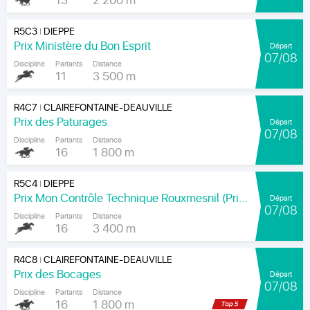
13
2 200 m
R5C3
DIEPPE
|
Prix Ministère du Bon Esprit
Départ
07/08
Discipline
Partants
Distance
11
3 500 m
R4C7
CLAIREFONTAINE-DEAUVILLE
|
Prix des Paturages
Départ
07/08
Discipline
Partants
Distance
16
1 800 m
R5C4
DIEPPE
|
Prix Mon Contrôle Technique Rouxmesnil (Prix Jean de la Rochefoucauld)
Départ
07/08
Discipline
Partants
Distance
16
3 400 m
R4C8
CLAIREFONTAINE-DEAUVILLE
|
Prix des Bocages
Départ
07/08
Discipline
Partants
Distance
16
1 800 m