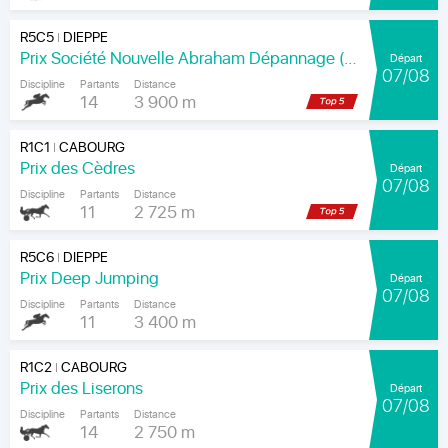
R5C5
DIEPPE
|
Prix Société Nouvelle Abraham Dépannage (Prix Arenice)
Départ
07/08
Discipline
Partants
Distance
14
3 900 m
R1C1
CABOURG
|
Prix des Cèdres
Départ
07/08
Discipline
Partants
Distance
11
2 725 m
R5C6
DIEPPE
|
Prix Deep Jumping
Départ
07/08
Discipline
Partants
Distance
11
3 400 m
R1C2
CABOURG
|
Prix des Liserons
Départ
07/08
Discipline
Partants
Distance
14
2 750 m