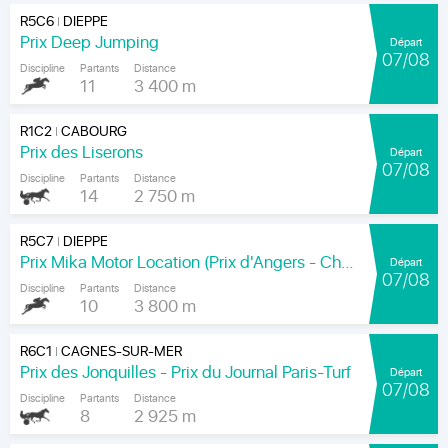
R5C6
DIEPPE
|
Prix Deep Jumping
Départ
07/08
Discipline
Partants
Distance
11
3 400 m
R1C2
CABOURG
|
Prix des Liserons
Départ
07/08
Discipline
Partants
Distance
14
2 750 m
R5C7
DIEPPE
|
Prix Mika Motor Location (Prix d'Angers - Chamionnat Paris-Turf des Apprentis-Jeunes-Jockeys)
Départ
07/08
Discipline
Partants
Distance
10
3 800 m
R6C1
CAGNES-SUR-MER
|
Prix des Jonquilles - Prix du Journal Paris-Turf
Départ
07/08
Discipline
Partants
Distance
8
2 925 m