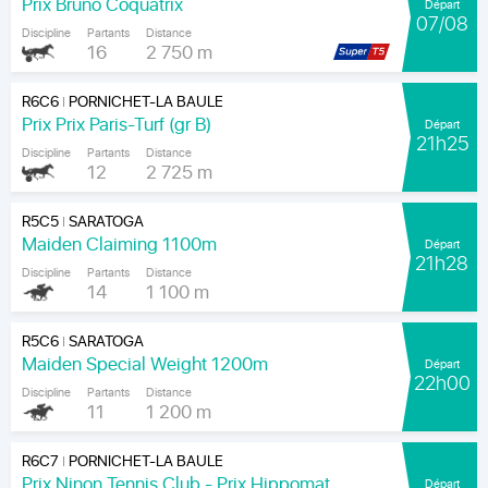
Prix Bruno Coquatrix
Départ
07/08
Discipline
Partants
Distance
16
2 750 m
R6C6
PORNICHET-LA BAULE
|
Prix Prix Paris-Turf (gr B)
Départ
21h25
Discipline
Partants
Distance
12
2 725 m
R5C5
SARATOGA
|
Maiden Claiming 1100m
Départ
21h28
Discipline
Partants
Distance
14
1 100 m
R5C6
SARATOGA
|
Maiden Special Weight 1200m
Départ
22h00
Discipline
Partants
Distance
11
1 200 m
R6C7
PORNICHET-LA BAULE
|
Prix Ninon Tennis Club - Prix Hippomat
Départ